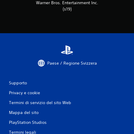
Warner Bros. Entertainment Inc.
a
(s19)
l
u
t
a
z
Paese / Regione Svizzera
i
Supporto
o
Privacy e cookie
n
Termini di servizio del sito Web
i
Mappa del sito
PlayStation Studios
Termini legali