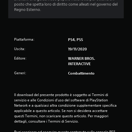
posto che spetta loro di diritto come alleati nel governo del
i
Regno Esterno.
3
.
Piattaforma:
PS4, PS5
5
Uscita:
19/11/2020
9
Editore:
WARNER BROS.
s
INTERACTIVE
Generi:
t
Combattimento
e
Il download del presente prodotto è soggetto ai Termini di 
l
servizio e alle Condizioni d'uso del software di PlayStation 
Network e a qualsiasi altra condizione supplementare specifica 
l
applicabile a questo articolo. Se non si desidera accettare 
questi Termini, non scaricare questo articolo. Per maggiori 
e
dettagli, consultare i Termini di Servizio.
s
Puoi scaricare ed eseguire questo contenuto sulla console PS5 