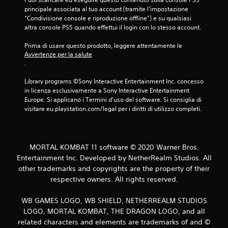
principale associata al tuo account (tramite l'impostazione 
u
“Condivisione console e riproduzione offline”) e su qualsiasi 
altra console PS5 quando effettui il login con lo stesso account.
c
Prima di usare questo prodotto, leggere attentamente le 
i
Avvertenze per la salute
.
n
Library programs ©Sony Interactive Entertainment Inc. concesso 
q
in licenza esclusivamente a Sony Interactive Entertainment 
Europe. Si applicano i Termini d'uso del software. Si consiglia di 
u
visitare eu.playstation.com/legal per i diritti di utilizzo completi.
e
d
MORTAL KOMBAT 11 software © 2020 Warner Bros.
Entertainment Inc. Developed by NetherRealm Studios. All
a
other trademarks and copyrights are the property of their
respective owners. All rights reserved.
4
6
WB GAMES LOGO, WB SHIELD, NETHERREALM STUDIOS
LOGO, MORTAL KOMBAT, THE DRAGON LOGO, and all
v
related characters and elements are trademarks of and ©