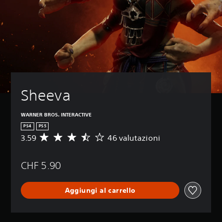
Sheeva
WARNER BROS. INTERACTIVE
PS4
PS5
3.59
46 valutazioni
V
a
l
CHF 5.90
u
t
a
Aggiungi al carrello
z
i
o
n