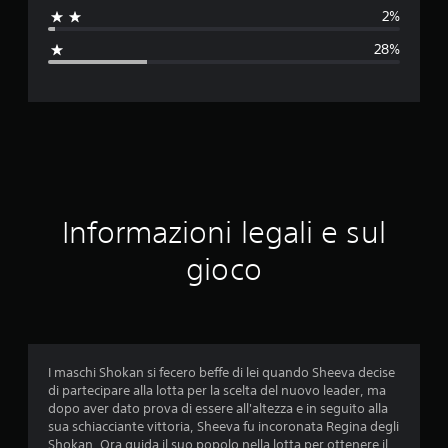
t
2%
a
28%
z
i
o
n
e
Informazioni legali e sul
m
gioco
e
d
i
I maschi Shokan si fecero beffe di lei quando Sheeva decise
di partecipare alla lotta per la scelta del nuovo leader, ma
a
dopo aver dato prova di essere all'altezza e in seguito alla
sua schiacciante vittoria, Sheeva fu incoronata Regina degli
d
Shokan. Ora guida il suo popolo nella lotta per ottenere il