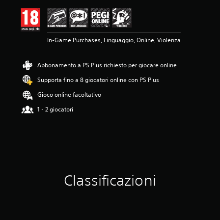
e
m
e
d
In-Game Purchases, Linguaggio, Online, Violenza
i
a
d
Abbonamento a PS Plus richiesto per giocare online
i
3
Supporta fino a 8 giocatori online con PS Plus
.
5
Gioco online facoltativo
9
1 - 2 giocatori
s
t
e
l
l
e
s
u
Classificazioni
c
i
n
q
u