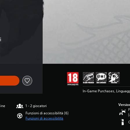
i
di CHF 7.90
In-Game Purchases, Linguagg
Versio
line
1 - 2 giocatori
F
Funzioni di accessibilità (6)
(
Funzioni di accessibilità
O