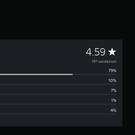
V
4.59
a
197 valutazioni
79%
l
10%
u
7%
t
1%
4%
a
z