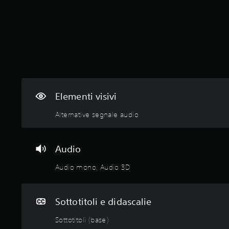
Elementi visivi
Alternative segnale audio
Audio
Audio mono, Audio 3D
Sottotitoli e didascalie
Sottotitoli (base)