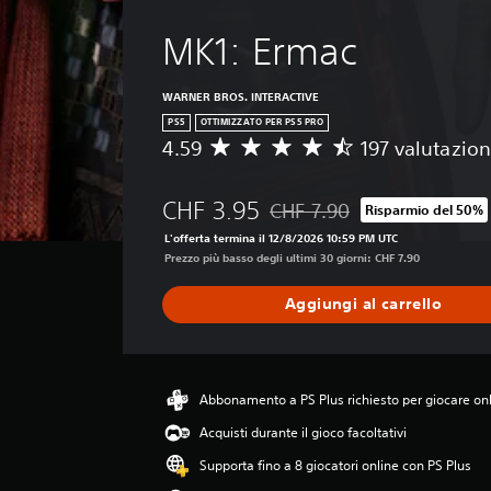
p
o
i
o
s
o
MK1: Ermac
s
t
n
t
a
e
a
r
d
WARNER BROS. INTERACTIVE
t
e
e
PS5
OTTIMIZZATO PER PS5 PRO
o
l
l
4.59
197 valutazion
V
o
'
c
a
p
u
o
l
p
s
n
CHF 3.95
CHF 7.90
Risparmio del 50%
u
u
c
Scontato dal prezzo originale 
t
t
r
i
L'offerta termina il 12/8/2026 10:59 PM UTC
r
a
e
t
Prezzo più basso degli ultimi 30 giorni: CHF 7.90
o
z
p
a
l
i
u
a
Aggiungi al carrello
l
o
o
u
e
n
i
d
r
e
u
i
.
m
s
o
e
Abbonamento a PS Plus richiesto per giocare on
a
i
d
r
n
Acquisti durante il gioco facoltativi
i
e
m
a
l
o
Supporta fino a 8 giocatori online con PS Plus
d
e
d