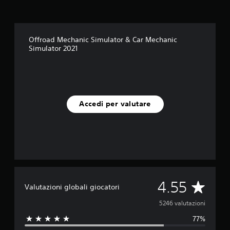
Offroad Mechanic Simulator & Car Mechanic
Simulator 2021
Accedi per valutare
V
4.55
Valutazioni globali giocatori
a
5246 valutazioni
77%
l