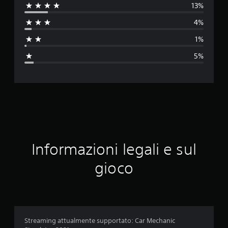
13%
u
4%
t
1%
a
5%
z
i
o
n
e
Informazioni legali e sul
m
gioco
e
d
i
Streaming attualmente supportato: Car Mechanic