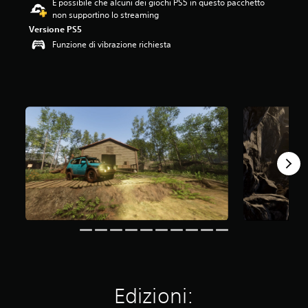
È possibile che alcuni dei giochi PS5 in questo pacchetto
.
non supportino lo streaming
5
Versione PS5
5
Funzione di vibrazione richiesta
s
t
e
l
l
e
s
u
c
i
n
q
u
e
d
a
5
,
2
K
Edizioni:
v