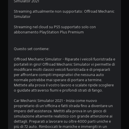
Simulator 2021
a
Streaming attualmente non supportato: Offroad Mechanic
d
Simulator
i
Streaming nel cloud su PS5 supportato solo con
abbonamento PlayStation Plus Premium
4
.
Questo set contiene:
5
Offroad Mechanic Simulator - Riparate i veicoli fuoristrada e
portateli in giro! Offroad Mechanic Simulator vi permette di
5
modificare molti classici veicoli fuoristrada e di prepararli
per affrontare compiti impegnativi che nessuna auto
s
normale potrebbe mai sperare di portare a termine.
Mettete alla prova il vostro lavoro e scalate ripide scogliere
t
o guidate attraverso fiumi e profondi strati di fango.
e
Car Mechanic Simulator 2021 - Inizia come nuovo
proprietario di un'officina e fatti strada fino a diventare un
l
impero dell'assistenza. Mettiti alla prova in un gioco di
simulazione altamente realistico con grande attenzione ai
l
dettagli. Preparati a lavorare su oltre 4000 parti uniche e
più di 72 auto. Rimboccati le maniche e immergiti in un