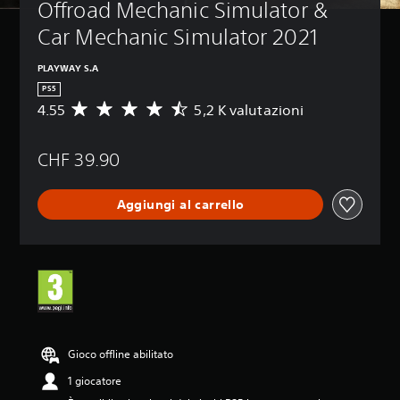
Offroad Mechanic Simulator & 
Car Mechanic Simulator 2021
PLAYWAY S.A
PS5
4.55
5,2 K valutazioni
V
a
l
CHF 39.90
u
t
a
Aggiungi al carrello
z
i
o
n
e
m
e
d
i
a
Gioco offline abilitato
d
1 giocatore
i
4