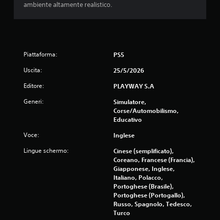
e
ambiente altamente realistico.
s
u
Piattaforma:
PS5
c
Uscita:
25/5/2026
i
Editore:
PLAYWAY S.A
n
Generi:
Simulatore,
Corse/Automobilismo,
q
Educativo
u
Voce:
Inglese
e
Lingue schermo:
Cinese (semplificato),
Coreano, Francese (Francia),
d
Giapponese, Inglese,
Italiano, Polacco,
a
Portoghese (Brasile),
Portoghese (Portogallo),
Russo, Spagnolo, Tedesco,
5
Turco