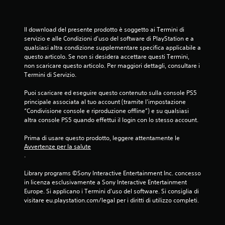
2
4
Il download del presente prodotto è soggetto ai Termini di 
servizio e alle Condizioni d'uso del software di PlayStation e a 
6
qualsiasi altra condizione supplementare specifica applicabile a 
questo articolo. Se non si desidera accettare questi Termini, 
v
non scaricare questo articolo. Per maggiori dettagli, consultare i 
Termini di Servizio.
a
Puoi scaricare ed eseguire questo contenuto sulla console PS5 
l
principale associata al tuo account (tramite l'impostazione 
“Condivisione console e riproduzione offline”) e su qualsiasi 
u
altra console PS5 quando effettui il login con lo stesso account.
t
Prima di usare questo prodotto, leggere attentamente le 
Avvertenze per la salute
a
.
z
Library programs ©Sony Interactive Entertainment Inc. concesso 
in licenza esclusivamente a Sony Interactive Entertainment 
i
Europe. Si applicano i Termini d'uso del software. Si consiglia di 
visitare eu.playstation.com/legal per i diritti di utilizzo completi.
o