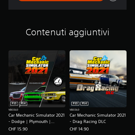
2
2
1
1
Contenuti aggiuntivi
PS5
PS4
PS5
PS4
VEICOLO
VEICOLO
Car Mechanic Simulator 2021
Car Mechanic Simulator 2021
- Dodge | Plymouth |
- Drag Racing DLC
Chrysler Remastered DLC
CHF 15.90
CHF 14.90