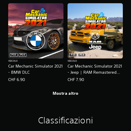
PS5
PS4
PS5
PS4
VEICOLO
VEICOLO
Car Mechanic Simulator 2021
Car Mechanic Simulator 2021
- BMW DLC
- Jeep | RAM Remastered
DLC
CHF 6.90
CHF 7.90
Mostra altro
Classificazioni