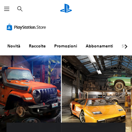
C
e
r
c
a
Novità
Raccolte
Promozioni
Abbonamenti
Sfogl