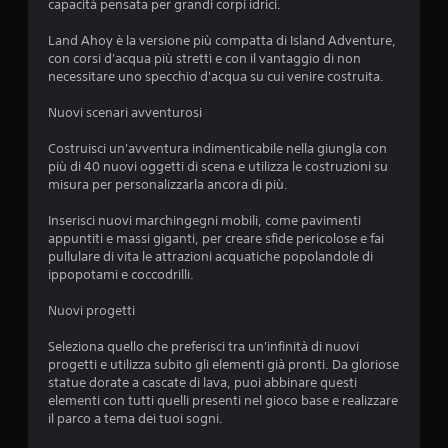
3
capacità pensata per grandi corpi idrici.
s
Land Ahoy è la versione più compatta di Island Adventure,
con corsi d'acqua più stretti e con il vantaggio di non
t
necessitare uno specchio d'acqua su cui venire costruita.
Nuovi scenari avventurosi
e
Costruisci un'avventura indimenticabile nella giungla con
l
più di 40 nuovi oggetti di scena e utilizza le costruzioni su
misura per personalizzarla ancora di più.
l
Inserisci nuovi marchingegni mobili, come pavimenti
e
appuntiti e massi giganti, per creare sfide pericolose e fai
pullulare di vita le attrazioni acquatiche popolandole di
s
ippopotami e coccodrilli.
u
Nuovi progetti
c
Seleziona quello che preferisci tra un'infinità di nuovi
progetti e utilizza subito gli elementi già pronti. Da gloriose
i
statue dorate a cascate di lava, puoi abbinare questi
elementi con tutti quelli presenti nel gioco base e realizzare
n
il parco a tema dei tuoi sogni.