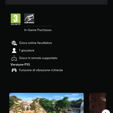
o
n
e
m
e
d
In-Game Purchases
i
a
d
Gioco online facoltativo
i
4
1 giocatore
.
4
Gioco in remoto supportato
3
Versione PS5
s
Funzione di vibrazione richiesta
t
e
l
l
e
s
u
c
i
n