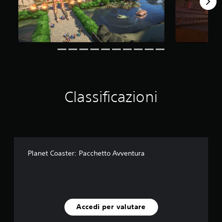
q
u
e
d
a
1
4
v
a
l
Classificazioni
u
t
a
z
i
o
n
Planet Coaster: Pacchetto Avventura
i
Accedi per valutare