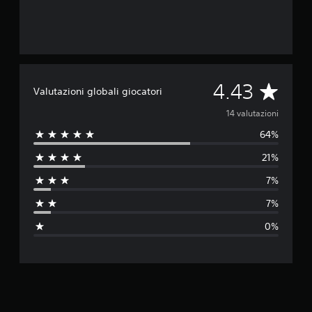
V
4.43
Valutazioni globali giocatori
a
14 valutazioni
64%
l
21%
u
7%
t
7%
a
0%
z
i
o