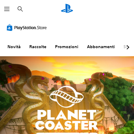
C
e
r
c
a
Novità
Raccolte
Promozioni
Abbonamenti
Sfogl