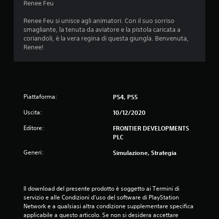
q
Renee Feu
u
Renee Feu si unisce agli animatori. Con il suo sorriso
smagliante, la tenuta da aviatore e la pistola caricata a
e
coriandoli, è la vera regina di questa giungla. Benvenuta,
Renee!
d
a
1
Piattaforma:
PS4, PS5
4
Uscita:
10/12/2020
v
Editore:
FRONTIER DEVELOPMENTS
PLC
a
Generi:
Simulazione, Strategia
l
u
Il download del presente prodotto è soggetto ai Termini di 
servizio e alle Condizioni d'uso del software di PlayStation 
t
Network e a qualsiasi altra condizione supplementare specifica 
applicabile a questo articolo. Se non si desidera accettare 