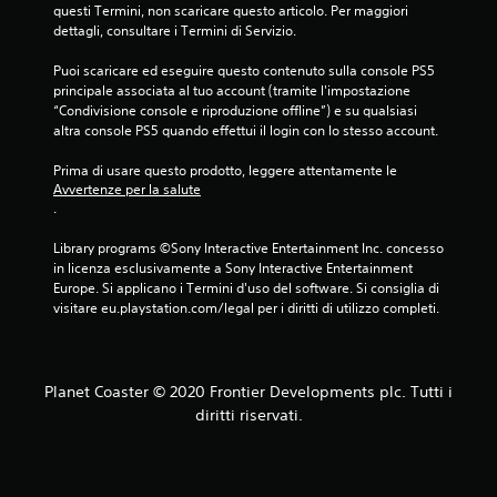
a
questi Termini, non scaricare questo articolo. Per maggiori 
dettagli, consultare i Termini di Servizio.
z
Puoi scaricare ed eseguire questo contenuto sulla console PS5 
i
principale associata al tuo account (tramite l'impostazione 
“Condivisione console e riproduzione offline”) e su qualsiasi 
o
altra console PS5 quando effettui il login con lo stesso account.
n
Prima di usare questo prodotto, leggere attentamente le 
Avvertenze per la salute
i
.
Library programs ©Sony Interactive Entertainment Inc. concesso 
in licenza esclusivamente a Sony Interactive Entertainment 
Europe. Si applicano i Termini d'uso del software. Si consiglia di 
visitare eu.playstation.com/legal per i diritti di utilizzo completi.
Planet Coaster © 2020 Frontier Developments plc. Tutti i
diritti riservati.