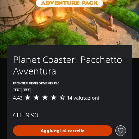
Planet Coaster: Pacchetto 
Avventura
FRONTIER DEVELOPMENTS PLC
PS4
PS5
4.43
14 valutazioni
V
a
l
CHF 9.90
u
t
a
Aggiungi al carrello
z
i