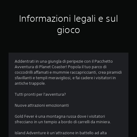
n
e
Informazioni legali e sul
m
gioco
e
d
i
Addentrati in una giungla di peripezie con il Pacchetto
Avventura di Planet Coaster! Popola il tuo parco di
a
coccodrilli affamati e mummie raccapriccianti, crea piramidi
sfavillanti e templi meravigliosi, e fai cadere i visitatori in
d
antiche trappole.
i
Tutti pronti per l'avventura?
4
Nuove attrazioni emozionanti
.
Gold Fever è una montagna russa dove i visitatori
sfrecciano in un tempio a bordo di carrelli da miniera.
4
Island Adventure è un'attrazione in battello ad alta