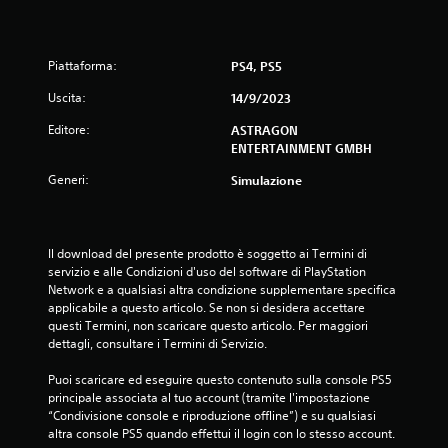
z
t
t
i
a
Piattaforma:
PS4, PS5
o
r
e
Uscita:
14/9/2023
n
g
Editore:
o
ASTRAGON
i
ENTERTAINMENT GMBH
l
a
Generi:
Simulazione
b
i
l
e
Il download del presente prodotto è soggetto ai Termini di 
(
servizio e alle Condizioni d'uso del software di PlayStation 
Network e a qualsiasi altra condizione supplementare specifica 
a
applicabile a questo articolo. Se non si desidera accettare 
v
questi Termini, non scaricare questo articolo. Per maggiori 
a
dettagli, consultare i Termini di Servizio.
n
z
Puoi scaricare ed eseguire questo contenuto sulla console PS5 
a
principale associata al tuo account (tramite l'impostazione 
t
“Condivisione console e riproduzione offline”) e su qualsiasi 
o
altra console PS5 quando effettui il login con lo stesso account.