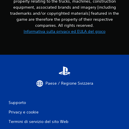
property relating to the trucks, machines, construction
o
equipment, associated brands and imagery (including
r
trademarks and/or copyrighted materials) featured in the
i
z
game are therefore the property of their respective
z
companies. All rights reserved.
o
Informativa sulla privacy ed EULA del gioco
n
t
a
l
e
e
v
e
r
t
Paese / Regione Svizzera
i
c
a
l
Supporto
e
Privacy e cookie
d
i
Termini di servizio del sito Web
c
i