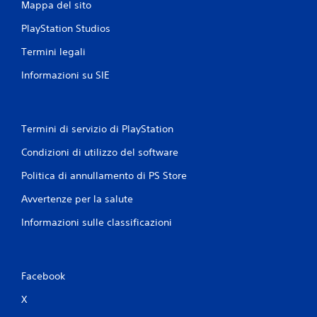
Mappa del sito
a
s
PlayStation Studios
c
u
Termini legali
n
a
Informazioni su SIE
l
e
v
e
Termini di servizio di PlayStation
t
t
Condizioni di utilizzo del software
a
a
Politica di annullamento di PS Store
n
Avvertenze per la salute
a
l
Informazioni sulle classificazioni
o
g
i
c
Facebook
a
u
X
t
i