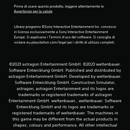
)
Prima di usare questo prodotto, leggere attentamente le 
P
Avvertenze per la salute
u
.
o
i
Library programs ©Sony Interactive Entertainment Inc. concesso 
i
in licenza esclusivamente a Sony Interactive Entertainment 
n
Europe. Si applicano i Termini d'uso del software. Si consiglia di 
v
visitare eu.playstation.com/legal per i diritti di utilizzo completi.
e
r
t
i
©2023 astragon Entertainment GmbH. ©2023 weltenbauer.
r
Software Entwicklung GmbH. Published and distributed by
e
i
astragon Entertainment GmbH. Developed by weltenbauer.
l
Software Entwicklung GmbH. Construction Simulator,
m
astragon, astragon Entertainment and its logos are
o
trademarks or registered trademarks of astragon
v
Entertainment GmbH. weltenbauer., weltenbauer. Software
i
Entwicklung GmbH and its logos are trademarks or
m
e
registered trademarks of weltenbauer. The machines in
n
this game may be different from the actual products in
t
shapes, colours and performance. All other intellectual
o