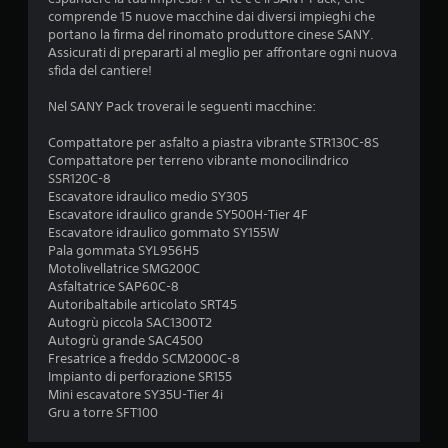
u
l
comprende 15 nuove macchine dai diversi impieghi che
e
portano la firma del rinomato produttore cinese SANY.
e
v
Assicurati di prepararti al meglio per affrontare ogni nuova
e
sfida del cantiere!
d
t
t
Nel SANY Pack troverai le seguenti macchine:
a
e
.
Compattatore per asfalto a piastra vibrante STR130C-8S
4
Compattatore per terreno vibrante monocilindrico
I
SSR120C-8
2
Escavatore idraulico medio SY305
n
Escavatore idraulico grande SY500H-Tier 4F
v
v
Escavatore idraulico gommato SY155W
e
Pala gommata SYL956H5
a
r
Motolivellatrice SMG200C
s
Asfaltatrice SAP60C-8
l
i
Autoribaltabile articolato SRT45
o
Autogrù piccola SAC1300T2
u
n
Autogrù grande SAC4500
e
Fresatrice a freddo SCM2000C-8
t
Impianto di perforazione SR155
l
Mini escavatore SY35U-Tier 4i
e
a
Gru a torre SFT100
v
e