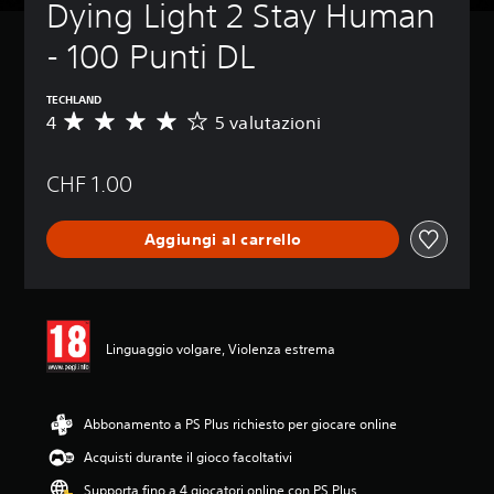
Dying Light 2 Stay Human 
- 100 Punti DL
TECHLAND
4
5 valutazioni
V
a
l
CHF 1.00
u
t
a
Aggiungi al carrello
z
i
o
n
e
m
Linguaggio volgare, Violenza estrema
e
d
i
a
Abbonamento a PS Plus richiesto per giocare online
d
Acquisti durante il gioco facoltativi
i
4
Supporta fino a 4 giocatori online con PS Plus