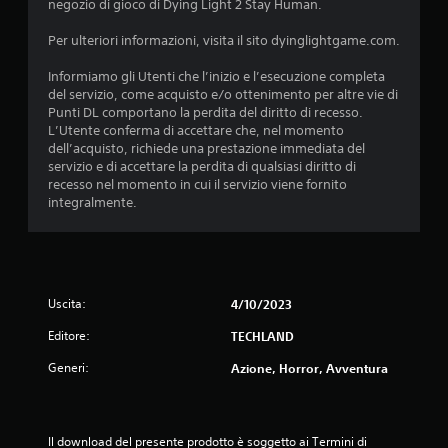
negozio di gioco di Dying Light 2 Stay Human.
t
Per ulteriori informazioni, visita il sito dyinglightgame.com.
e
Informiamo gli Utenti che l’inizio e l’esecuzione completa
l
del servizio, come acquisto e/o ottenimento per altre vie di
Punti DL comportano la perdita del diritto di recesso.
l
L’Utente conferma di accettare che, nel momento
dell’acquisto, richiede una prestazione immediata del
servizio e di accettare la perdita di qualsiasi diritto di
e
recesso nel momento in cui il servizio viene fornito
integralmente.
s
u
c
Uscita:
4/10/2023
i
Editore:
TECHLAND
n
Generi:
Azione, Horror, Avventura
q
u
Il download del presente prodotto è soggetto ai Termini di 