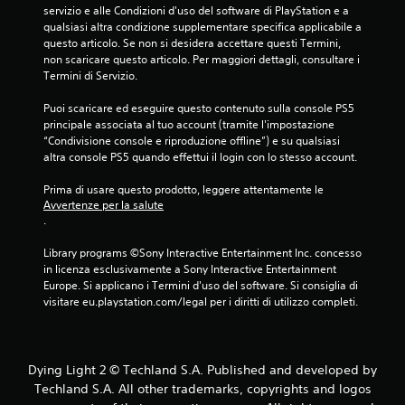
servizio e alle Condizioni d'uso del software di PlayStation e a 
e
qualsiasi altra condizione supplementare specifica applicabile a 
questo articolo. Se non si desidera accettare questi Termini, 
d
non scaricare questo articolo. Per maggiori dettagli, consultare i 
Termini di Servizio.
a
Puoi scaricare ed eseguire questo contenuto sulla console PS5 
5
principale associata al tuo account (tramite l'impostazione 
“Condivisione console e riproduzione offline”) e su qualsiasi 
v
altra console PS5 quando effettui il login con lo stesso account.
a
Prima di usare questo prodotto, leggere attentamente le 
Avvertenze per la salute
l
.
u
Library programs ©Sony Interactive Entertainment Inc. concesso 
in licenza esclusivamente a Sony Interactive Entertainment 
t
Europe. Si applicano i Termini d'uso del software. Si consiglia di 
visitare eu.playstation.com/legal per i diritti di utilizzo completi.
a
z
Dying Light 2 © Techland S.A. Published and developed by
i
Techland S.A. All other trademarks, copyrights and logos