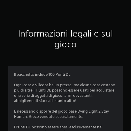
o
n
e
Informazioni legali e sul
m
gioco
e
d
i
Il pacchetto include 100 Punti DL.
a
Ogni cosa a Villedor ha un prezzo, ma alcune cose costano
più di altre! I Punti DL possono essere usati per acquistare
d
una serie di oggetti di gioco: armi devastanti,
abbigliamenti sfacciati e tanto altro!
i
È necessario disporre del gioco base Dying Light 2 Stay
4
Human. Gioco venduto separatamente.
s
I Punti DL possono essere spesi esclusivamente nel