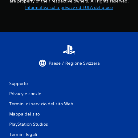
are property of their respective owners. All rights reserved.
o
Informativa sulla privacy ed EULA del gioco
n
i
Paese / Regione Svizzera
Supporto
Privacy e cookie
Termini di servizio del sito Web
Mappa del sito
PlayStation Studios
Termini legali