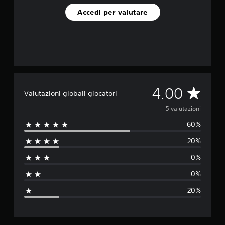
o
Accedi per valutare
n
i
V
4.00
Valutazioni globali giocatori
a
5 valutazioni
60%
l
20%
u
0%
t
0%
a
20%
z
i