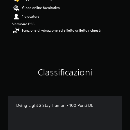
s
t
Gioco online facoltativo
e
1 giocatore
l
l
Versione PS5
e
Funzione di vibrazione ed effetto grilletto richiesti
s
u
c
i
n
q
u
e
Classificazioni
d
a
5
v
a
l
Dying Light 2 Stay Human - 100 Punti DL
u
t
a
z
i