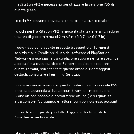
l
PlayStation VR2 è necessario per utilizzare la versione PS5 di 
a
questo gioco.
I giochi VR possono provocare chinetosi in alcuni giocatori.
s
I giochi per PlayStation VR2 in modalità stanza intera richiedono 
u
un'area di gioco minima di 2 m × 2 m (6 ft 7 in × 6 ft 7 in).
c
Il download del presente prodotto è soggetto ai Termini di 
servizio e alle Condizioni d'uso del software di PlayStation 
i
Network e a qualsiasi altra condizione supplementare specifica 
applicabile a questo articolo. Se non si desidera accettare 
n
questi Termini, non scaricare questo articolo. Per maggiori 
dettagli, consultare i Termini di Servizio.
q
Puoi scaricare ed eseguire questo contenuto sulla console PS5 
u
principale associata al tuo account (tramite l'impostazione 
“Condivisione console e riproduzione offline”) e su qualsiasi 
e
altra console PS5 quando effettui il login con lo stesso account.
d
Prima di usare questo prodotto, leggere attentamente le 
Avvertenze per la salute
a
.
1
Library programs ©Sony Interactive Entertainment Inc. concesso 