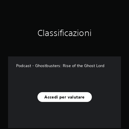
a
1
v
a
l
Classificazioni
u
t
a
z
i
o
n
Podcast - Ghostbusters: Rise of the Ghost Lord
i
Accedi per valutare