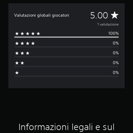
V
5.00
Valutazioni globali giocatori
a
1 valutazione
100%
l
0%
u
0%
t
0%
a
0%
z
i
o
n
e
Informazioni legali e sul