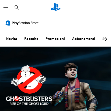
C
e
r
c
a
Novità
Raccolte
Promozioni
Abbonamenti
Sfogl