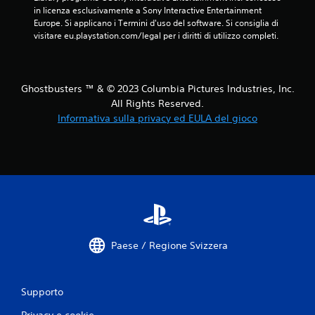
in licenza esclusivamente a Sony Interactive Entertainment 
v
Europe. Si applicano i Termini d'uso del software. Si consiglia di 
visitare eu.playstation.com/legal per i diritti di utilizzo completi.
a
l
Ghostbusters ™ & © 2023 Columbia Pictures Industries, Inc.
u
All Rights Reserved.
Informativa sulla privacy ed EULA del gioco
t
a
z
i
o
Paese / Regione Svizzera
n
i
Supporto