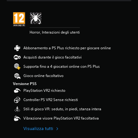
n
e
m
e
d
Horror, Interazioni degli utenti
i
a
d
Abbonamento a PS Plus richiesto per giocare online
i
5
Acquisti durante il gioco facoltativi
s
t
Supporta fino a 4 giocatori online con PS Plus
e
Gioco online facoltativo
l
l
Versione PS5
e
PlayStation VR2 richiesto
s
u
Controller PS VR2 Sense richiesti
c
Stili di gioco VR: seduto, in piedi, stanza intera
i
n
Vibrazione visore PlayStation VR2 facoltativa
q
u
Visualizza tutti
e
d