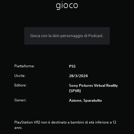
m
gioco
e
d
i
Gioca con la skin personaggio di Podcast.
a
d
Piattaforma:
i
PS5
Uscita:
28/3/2024
1
Editore:
Sony Pictures Virtual Reality
s
(SPVR)
t
Generi:
Azione, Sparatutto
e
l
PlayStation VR2 non è destinato a bambini di età inferiore a 12 
anni.