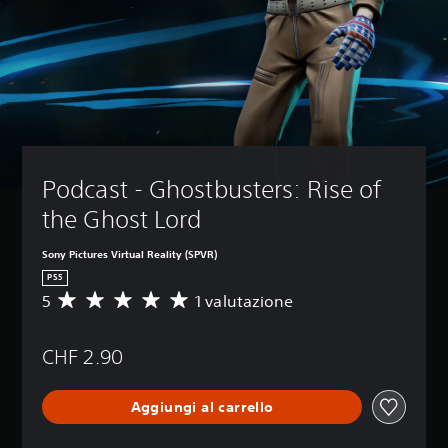
Podcast - Ghostbusters: Rise of 
the Ghost Lord
Sony Pictures Virtual Reality (SPVR)
PS5
5
1 valutazione
V
a
l
CHF 2.90
u
t
a
Aggiungi al carrello
z
i
o