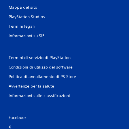
e
v
Mappa del sito
e
PlayStation Studios
t
t
Termini legali
a
r
Informazioni su SIE
e
g
o
Termini di servizio di PlayStation
l
a
Condizioni di utilizzo del software
b
i
Politica di annullamento di PS Store
l
Avvertenze per la salute
e
(
Informazioni sulle classificazioni
b
a
s
e
Facebook
)
X
S