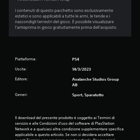
u
d
I contenuti di questo pacchetto sono esclusivamente
i
t
estetici e sono applicabili a tutte le armi, le tende e i
s
nascondigli terrestri del gioco. È possibile visualizzare
p
a
l'anteprima in gioco gratuitamente prima dell'acquisto.
o
n
z
i
b
i
i
l
o
Piattaforma:
PS4
i
o
Uscita:
14/3/2023
n
p
z
Editore:
Avalanche Studios Group
i
i
AB
o
Generi:
Sport, Sparatutto
n
i
d
i
Il download del presente prodotto è soggetto ai Termini di 
r
servizio e alle Condizioni d'uso del software di PlayStation 
e
Network e a qualsiasi altra condizione supplementare specifica 
g
applicabile a questo articolo. Se non si desidera accettare 
o