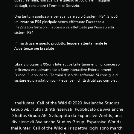
questi Termini, non scaricare questo articolo. Per maggiori 
l
dettagli, consultare i Termini di Servizio.
a
z
Una tantum applicabile per scaricare su più sistemi PS4. Si può 
i
utilizzare su PS4 pincipale senza effettuare l'accesso a 
o
PlayStation Network; l'accesso va effettuato per l'uso su altri 
n
sistemi PS4.
e
d
Prima di usare questo prodotto, leggere attentamente le 
e
Avvertenze per la salute
l
.
l
a
Library programs ©Sony Interactive Entertainment Inc. concesso 
s
in licenza esclusivamente a Sony Interactive Entertainment 
e
Europe. Si applicano i Termini d'uso del software. Si consiglia di 
n
visitare eu.playstation.com/legal per i diritti di utilizzo completi.
s
i
b
i
l
theHunter: Call of the Wild © 2020 Avalanche Studios
i
Group AB. Tutti i diritti riservati. Pubblicato da Avalanche
t
Studios Group AB. Sviluppato da Expansive Worlds, una
à
divisione di Avalanche Studios Group. Expansive Worlds,
d
theHunter: Call of the Wild e i rispettivi loghi sono marchi
e