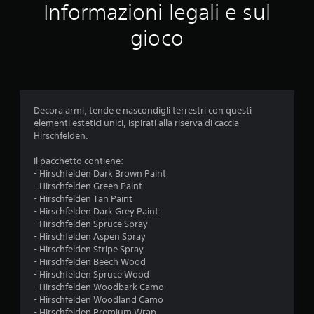
l
i
t
Informazioni legali e sul
t
t
a
n
gioco
a
r
r
e
q
e
p
g
i
u
o
ù
f
l
e
Decora armi, tende e nascondigli terrestri con questi
a
a
elementi estetici unici, ispirati alla riserva di caccia
c
b
d
Hirschfelden.
i
i
l
a
l
Il pacchetto contiene:
i
- Hirschfelden Dark Brown Paint
e
d
2
- Hirschfelden Green Paint
(
a
- Hirschfelden Tan Paint
b
l
5
- Hirschfelden Dark Grey Paint
a
e
- Hirschfelden Spruce Spray
g
s
v
- Hirschfelden Aspen Spray
g
e
- Hirschfelden Stripe Spray
e
)
- Hirschfelden Beech Wood
a
r
- Hirschfelden Spruce Wood
S
e
- Hirschfelden Woodbark Camo
l
o
.
- Hirschfelden Woodland Camo
n
- Hirschfelden Premium Wrap
o