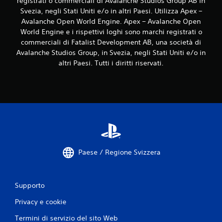
registrati o commerciali di Avalanche Studios Group AB in
l
l
Svezia, negli Stati Uniti e/o in altri Paesi. Utilizza Apex –
e
Avalanche Open World Engine. Apex – Avalanche Open
l
World Engine e i rispettivi loghi sono marchi registrati o
e
commerciali di Fatalist Development AB, una società di
v
Avalanche Studios Group, in Svezia, negli Stati Uniti e/o in
e
altri Paesi. Tutti i diritti riservati.
t
t
e
.
I
n
v
e
Paese / Regione Svizzera
r
s
i
o
Supporto
n
Privacy e cookie
e
l
Termini di servizio del sito Web