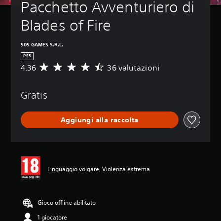
Pacchetto Avventuriero di 
Blades of Fire
505 GAMES S.R.L.
PS5
4.36
36 valutazioni
V
a
l
Gratis
u
t
a
Aggiungi alla raccolta
z
i
o
n
e
m
Linguaggio volgare, Violenza estrema
e
d
i
a
Gioco offline abilitato
d
1 giocatore
i