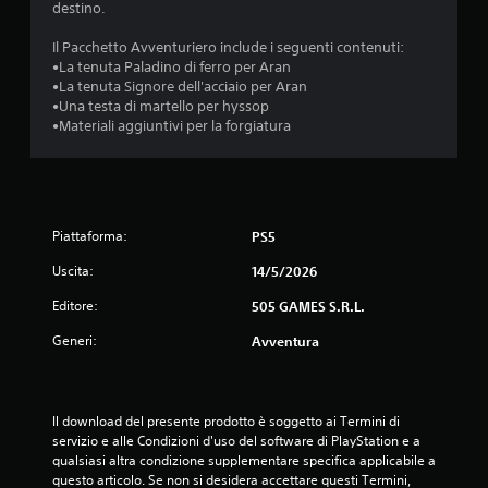
a
destino.
d
Il Pacchetto Avventuriero include i seguenti contenuti:
•La tenuta Paladino di ferro per Aran
i
•La tenuta Signore dell'acciaio per Aran
•Una testa di martello per hyssop
4
•Materiali aggiuntivi per la forgiatura
.
3
Piattaforma:
PS5
6
Uscita:
14/5/2026
s
Editore:
505 GAMES S.R.L.
t
Generi:
Avventura
e
l
Il download del presente prodotto è soggetto ai Termini di 
servizio e alle Condizioni d'uso del software di PlayStation e a 
l
qualsiasi altra condizione supplementare specifica applicabile a 
questo articolo. Se non si desidera accettare questi Termini, 