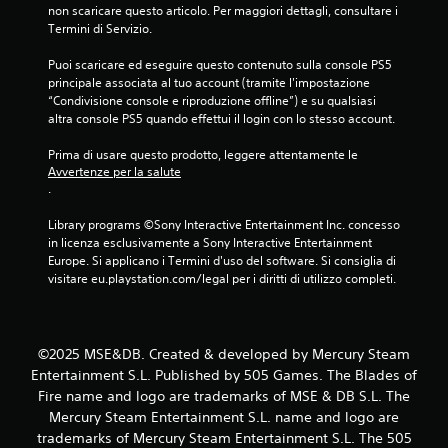
e
non scaricare questo articolo. Per maggiori dettagli, consultare i 
Termini di Servizio.
s
Puoi scaricare ed eseguire questo contenuto sulla console PS5 
u
principale associata al tuo account (tramite l'impostazione 
“Condivisione console e riproduzione offline”) e su qualsiasi 
c
altra console PS5 quando effettui il login con lo stesso account.
i
Prima di usare questo prodotto, leggere attentamente le 
Avvertenze per la salute
n
.
q
Library programs ©Sony Interactive Entertainment Inc. concesso 
in licenza esclusivamente a Sony Interactive Entertainment 
u
Europe. Si applicano i Termini d'uso del software. Si consiglia di 
visitare eu.playstation.com/legal per i diritti di utilizzo completi.
e
d
©2025 MSE&DB. Created & developed by Mercury Steam
a
Entertainment S.L. Published by 505 Games. The Blades of
Fire name and logo are trademarks of MSE & DB S.L. The
3
Mercury Steam Entertainment S.L. name and logo are
trademarks of Mercury Steam Entertainment S.L. The 505
6