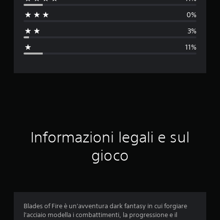
u
0%
t
3%
a
11%
z
i
o
n
e
Informazioni legali e sul
m
gioco
e
d
i
Blades of Fire è un'avventura dark fantasy in cui forgiare
l'acciaio modella i combattimenti, la progressione e il