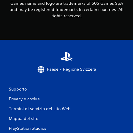
Games name and logo are trademarks of 505 Games SpA
v
and may be registered trademarks in certain countries. All
rights reserved.
a
l
u
t
a
Paese / Regione Svizzera
z
i
Supporto
o
Privacy e cookie
n
Termini di servizio del sito Web
i
Mappa del sito
PlayStation Studios