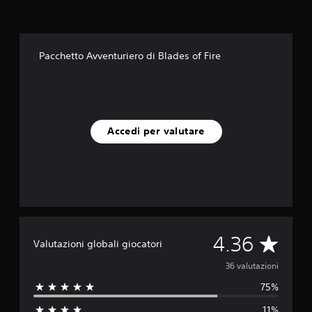
u
t
a
z
Pacchetto Avventuriero di Blades of Fire
i
o
n
i
Accedi per valutare
V
4.36
Valutazioni globali giocatori
a
36 valutazioni
75%
l
11%