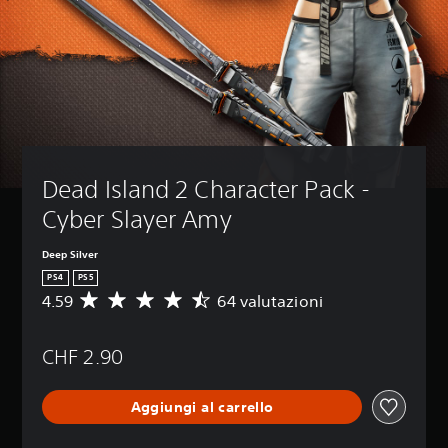
Dead Island 2 Character Pack - 
Cyber Slayer Amy
Deep Silver
PS4
PS5
4.59
64 valutazioni
V
a
l
CHF 2.90
u
t
a
Aggiungi al carrello
z
i
o