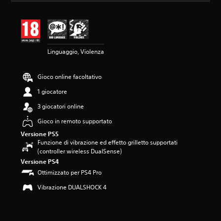
n
e
m
e
d
Linguaggio, Violenza
i
a
d
Gioco online facoltativo
i
4
1 giocatore
.
5
3 giocatori online
9
Gioco in remoto supportato
s
t
Versione PS5
e
Funzione di vibrazione ed effetto grilletto supportati
l
(controller wireless DualSense)
l
Versione PS4
e
Ottimizzato per PS4 Pro
s
u
Vibrazione DUALSHOCK 4
c
i
n
q