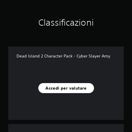
u
e
d
Classificazioni
a
6
4
v
a
l
u
Dead Island 2 Character Pack - Cyber Slayer Amy
t
a
z
i
o
n
Accedi per valutare
i