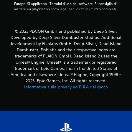
Europe. Si applicano i Termini d'uso del software. Si consiglia di 
a
visitare eu.playstation.com/legal per i diritti di utilizzo completi.
6
4
© 2023 PLAION GmbH and published by Deep Silver.
Developed by Deep Silver Dambuster Studios. Additional
v
development by Fishlabs GmbH. Deep Silver, Dead Island,
Dambuster, Fishlabs and their respective logos are
a
trademarks of PLAION GmbH. Dead Island 2 uses the
Unreal® Engine. Unreal® is a trademark or registered
l
trademark of Epic Games, Inc. in the United States of
u
America and elsewhere. Unreal® Engine, Copyright 1998 –
2023, Epic Games, Inc. All rights reserved.
t
Informativa sulla privacy ed EULA del gioco
a
z
i
o