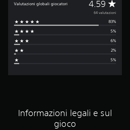
V
4.59
Valutazioni globali giocatori
a
64 valutazioni
83%
l
5%
u
6%
t
2%
a
5%
z
i
o
n
e
Informazioni legali e sul
m
gioco