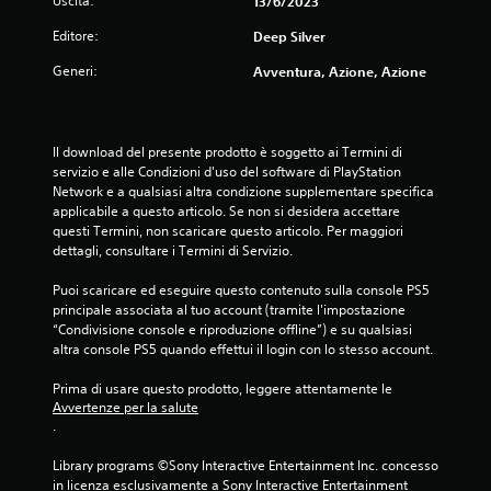
e
Uscita:
13/6/2023
l
Editore:
Deep Silver
Generi:
Avventura, Azione, Azione
l
e
Il download del presente prodotto è soggetto ai Termini di 
s
servizio e alle Condizioni d'uso del software di PlayStation 
Network e a qualsiasi altra condizione supplementare specifica 
u
applicabile a questo articolo. Se non si desidera accettare 
questi Termini, non scaricare questo articolo. Per maggiori 
c
dettagli, consultare i Termini di Servizio.
i
Puoi scaricare ed eseguire questo contenuto sulla console PS5 
principale associata al tuo account (tramite l'impostazione 
n
“Condivisione console e riproduzione offline”) e su qualsiasi 
altra console PS5 quando effettui il login con lo stesso account.
q
Prima di usare questo prodotto, leggere attentamente le 
u
Avvertenze per la salute
.
e
Library programs ©Sony Interactive Entertainment Inc. concesso 
d
in licenza esclusivamente a Sony Interactive Entertainment 