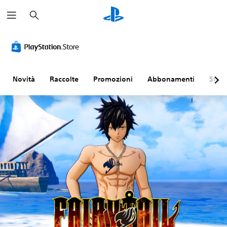
C
e
r
c
a
Novità
Raccolte
Promozioni
Abbonamenti
Sfogl