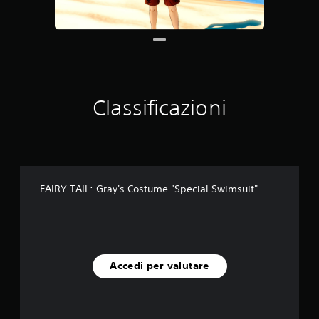
a
3
v
a
l
u
t
Classificazioni
a
z
i
o
n
i
FAIRY TAIL: Gray's Costume "Special Swimsuit"
Accedi per valutare