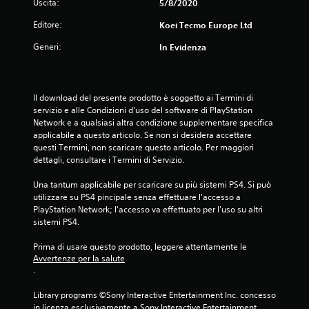
l
Uscita:
5/8/2020
l
Editore:
Koei Tecmo Europe Ltd
Generi:
In Evidenza
e
s
Il download del presente prodotto è soggetto ai Termini di 
u
servizio e alle Condizioni d'uso del software di PlayStation 
Network e a qualsiasi altra condizione supplementare specifica 
c
applicabile a questo articolo. Se non si desidera accettare 
questi Termini, non scaricare questo articolo. Per maggiori 
i
dettagli, consultare i Termini di Servizio.
n
Una tantum applicabile per scaricare su più sistemi PS4. Si può 
utilizzare su PS4 pincipale senza effettuare l'accesso a 
q
PlayStation Network; l'accesso va effettuato per l'uso su altri 
sistemi PS4.
u
Prima di usare questo prodotto, leggere attentamente le 
e
Avvertenze per la salute
.
d
Library programs ©Sony Interactive Entertainment Inc. concesso 
a
in licenza esclusivamente a Sony Interactive Entertainment 