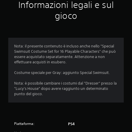
e
Informazioni legali e sul
m
gioco
e
d
i
Nota: il presente contenuto è incluso anche nello "Special
Swimsuit Costume Set for 16 Playable Characters" che può
a
essere acquistato separatamente. Attenzione a non
effettuare acquisti in esubero.
d
Costume speciale per Gray: aggiunto Special Swimsuit.
i
Nota: è possibile cambiare i costumi dal "Dresser" presso la
5
"Lucy's House" dopo avere raggiunto un determinato
punto del gioco.
s
t
e
Piattaforma:
PS4