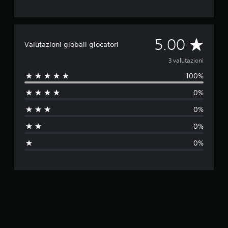
V
5.00
Valutazioni globali giocatori
a
3 valutazioni
100%
l
0%
u
0%
t
0%
a
0%
z
i
o
n