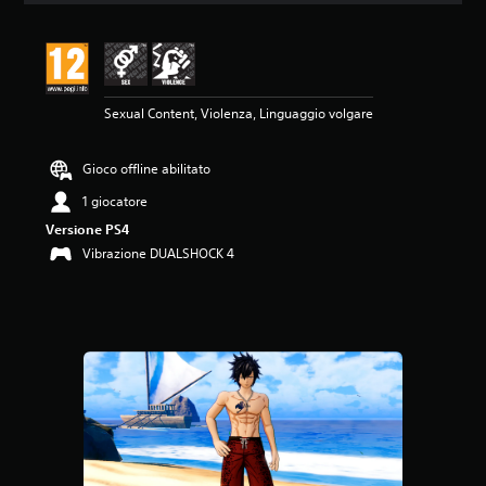
n
e
m
e
d
Sexual Content, Violenza, Linguaggio volgare
i
a
d
Gioco offline abilitato
i
5
1 giocatore
s
Versione PS4
t
e
Vibrazione DUALSHOCK 4
l
l
e
s
u
c
i
n
q
u
e
d