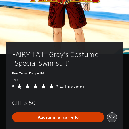
FAIRY TAIL: Gray's Costume 
"Special Swimsuit"
Koei Tecmo Europe Ltd
PS4
5
3 valutazioni
V
a
l
CHF 3.50
u
t
a
Aggiungi al carrello
z
i
o