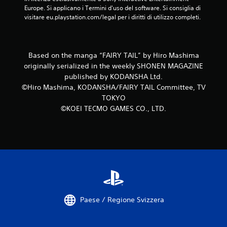
Europe. Si applicano i Termini d'uso del software. Si consiglia di 
3
visitare eu.playstation.com/legal per i diritti di utilizzo completi.
v
a
Based on the manga “FAIRY TAIL” by Hiro Mashima
originally serialized in the weekly SHONEN MAGAZINE
l
published by KODANSHA Ltd.
©Hiro Mashima, KODANSHA/FAIRY TAIL Committee, TV
u
TOKYO
t
©KOEI TECMO GAMES CO., LTD.
a
z
i
o
Paese / Regione Svizzera
n
i