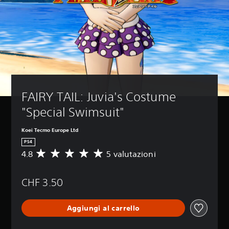
FAIRY TAIL: Juvia's Costume 
"Special Swimsuit"
Koei Tecmo Europe Ltd
PS4
4.8
5 valutazioni
V
a
l
CHF 3.50
u
t
a
Aggiungi al carrello
z
i
o