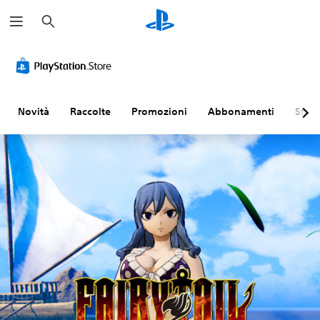
C
e
r
c
a
Novità
Raccolte
Promozioni
Abbonamenti
Sfogl