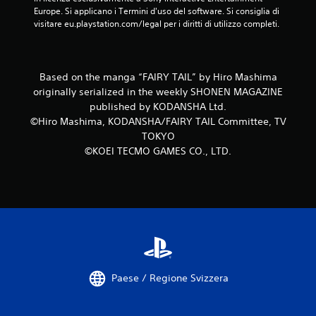
Europe. Si applicano i Termini d'uso del software. Si consiglia di 
d
visitare eu.playstation.com/legal per i diritti di utilizzo completi.
a
5
Based on the manga “FAIRY TAIL” by Hiro Mashima
originally serialized in the weekly SHONEN MAGAZINE
v
published by KODANSHA Ltd.
©Hiro Mashima, KODANSHA/FAIRY TAIL Committee, TV
a
TOKYO
l
©KOEI TECMO GAMES CO., LTD.
u
t
a
z
Paese / Regione Svizzera
i
o