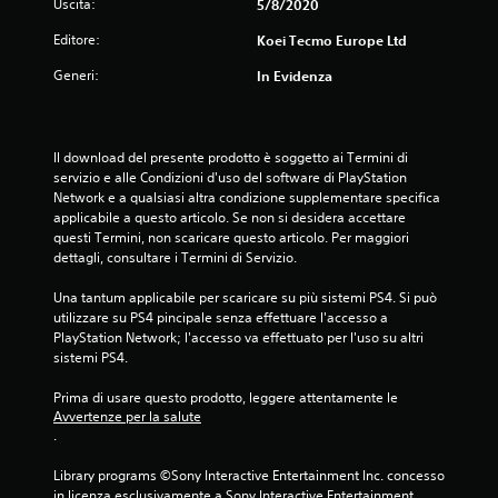
t
Uscita:
5/8/2020
e
Editore:
Koei Tecmo Europe Ltd
Generi:
In Evidenza
l
l
Il download del presente prodotto è soggetto ai Termini di 
e
servizio e alle Condizioni d'uso del software di PlayStation 
Network e a qualsiasi altra condizione supplementare specifica 
s
applicabile a questo articolo. Se non si desidera accettare 
questi Termini, non scaricare questo articolo. Per maggiori 
u
dettagli, consultare i Termini di Servizio.
c
Una tantum applicabile per scaricare su più sistemi PS4. Si può 
utilizzare su PS4 pincipale senza effettuare l'accesso a 
i
PlayStation Network; l'accesso va effettuato per l'uso su altri 
sistemi PS4.
n
Prima di usare questo prodotto, leggere attentamente le 
q
Avvertenze per la salute
.
u
Library programs ©Sony Interactive Entertainment Inc. concesso 
e
in licenza esclusivamente a Sony Interactive Entertainment 