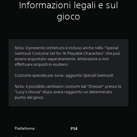
e
Informazioni legali e sul
m
gioco
e
d
i
Nota: il presente contenuto è incluso anche nello "Special
Swimsuit Costume Set for 16 Playable Characters" che può
a
essere acquistato separatamente. Attenzione a non
effettuare acquisti in esubero.
d
Costume speciale per Juvia: aggiunto Special Swimsuit.
i
Nota: è possibile cambiare i costumi dal "Dresser" presso la
4
"Lucy's House" dopo avere raggiunto un determinato
punto del gioco.
.
8
s
Piattaforma:
PS4