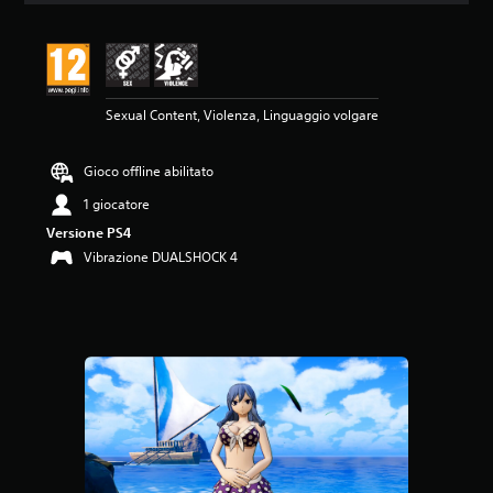
n
e
m
e
d
Sexual Content, Violenza, Linguaggio volgare
i
a
d
Gioco offline abilitato
i
4
1 giocatore
.
Versione PS4
8
s
Vibrazione DUALSHOCK 4
t
e
l
l
e
s
u
c
i
n
q
u