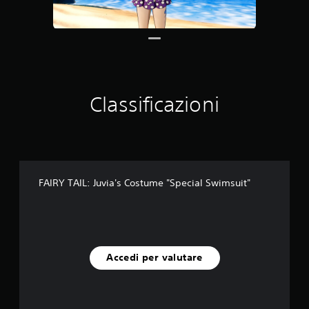
e
d
a
5
v
a
l
Classificazioni
u
t
a
z
i
o
n
FAIRY TAIL: Juvia's Costume "Special Swimsuit"
i
Accedi per valutare