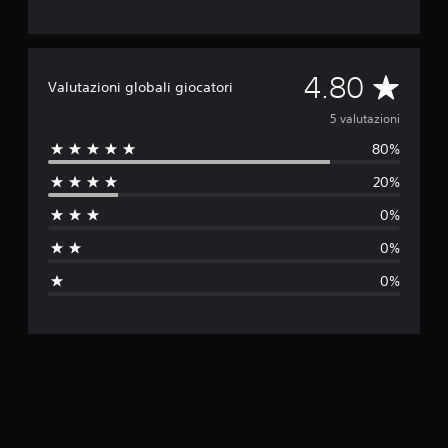
V
4.80
Valutazioni globali giocatori
a
5 valutazioni
80%
l
20%
u
0%
t
0%
a
0%
z
i
o
n