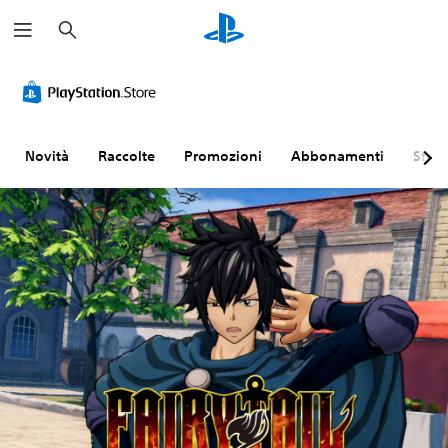
C
e
r
c
a
Novità
Raccolte
Promozioni
Abbonamenti
Sfogl