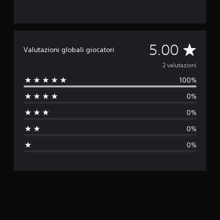
V
5.00
Valutazioni globali giocatori
a
2 valutazioni
100%
l
0%
u
0%
t
0%
a
0%
z
i
o
n