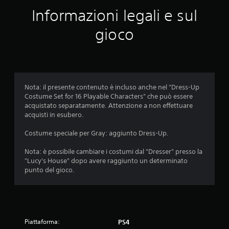
e
Informazioni legali e sul
m
gioco
e
d
i
Nota: il presente contenuto è incluso anche nel "Dress-Up
Costume Set for 16 Playable Characters" che può essere
a
acquistato separatamente. Attenzione a non effettuare
acquisti in esubero.
d
Costume speciale per Gray: aggiunto Dress-Up.
i
Nota: è possibile cambiare i costumi dal "Dresser" presso la
5
"Lucy's House" dopo avere raggiunto un determinato
punto del gioco.
s
t
e
Piattaforma:
PS4