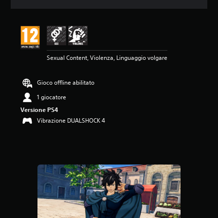
o
n
e
m
e
d
Sexual Content, Violenza, Linguaggio volgare
i
a
d
Gioco offline abilitato
i
5
1 giocatore
s
Versione PS4
t
e
Vibrazione DUALSHOCK 4
l
l
e
s
u
c
i
n
q
u
e