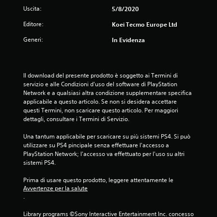
l
Uscita:
5/8/2020
l
Editore:
Koei Tecmo Europe Ltd
Generi:
In Evidenza
e
s
Il download del presente prodotto è soggetto ai Termini di 
u
servizio e alle Condizioni d'uso del software di PlayStation 
Network e a qualsiasi altra condizione supplementare specifica 
c
applicabile a questo articolo. Se non si desidera accettare 
questi Termini, non scaricare questo articolo. Per maggiori 
i
dettagli, consultare i Termini di Servizio.
n
Una tantum applicabile per scaricare su più sistemi PS4. Si può 
utilizzare su PS4 pincipale senza effettuare l'accesso a 
q
PlayStation Network; l'accesso va effettuato per l'uso su altri 
sistemi PS4.
u
Prima di usare questo prodotto, leggere attentamente le 
e
Avvertenze per la salute
.
d
Library programs ©Sony Interactive Entertainment Inc. concesso 