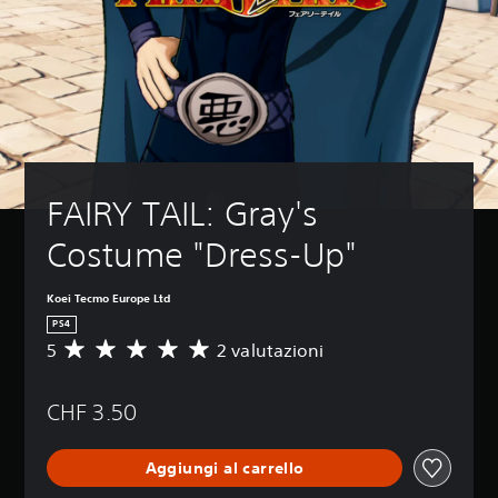
FAIRY TAIL: Gray's 
Costume "Dress-Up"
Koei Tecmo Europe Ltd
PS4
5
2 valutazioni
V
a
l
CHF 3.50
u
t
a
Aggiungi al carrello
z
i