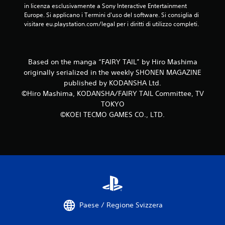
a
in licenza esclusivamente a Sony Interactive Entertainment 
Europe. Si applicano i Termini d'uso del software. Si consiglia di 
2
visitare eu.playstation.com/legal per i diritti di utilizzo completi.
v
a
Based on the manga “FAIRY TAIL” by Hiro Mashima
originally serialized in the weekly SHONEN MAGAZINE
l
published by KODANSHA Ltd.
©Hiro Mashima, KODANSHA/FAIRY TAIL Committee, TV
u
TOKYO
t
©KOEI TECMO GAMES CO., LTD.
a
z
i
o
Paese / Regione Svizzera
n