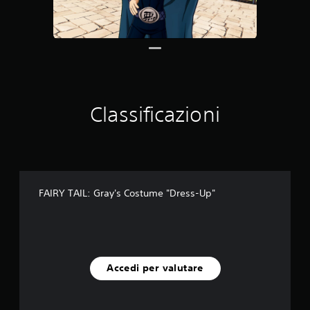
d
a
2
v
a
l
u
t
Classificazioni
a
z
i
o
n
i
FAIRY TAIL: Gray's Costume "Dress-Up"
Accedi per valutare