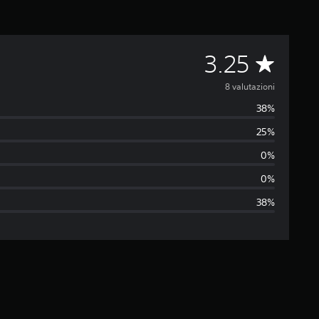
V
3.25
a
8 valutazioni
38%
l
25%
u
0%
t
0%
38%
a
z
i
o