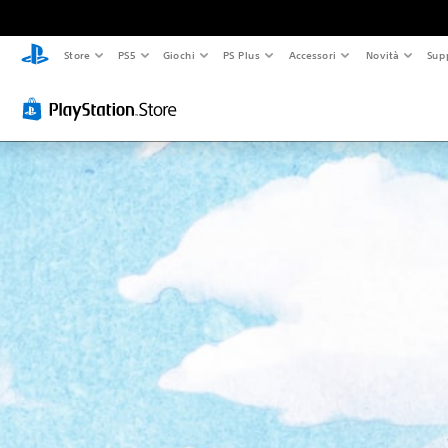
Store
PS5
Giochi
PS Plus
Accessori
Novità
Sup