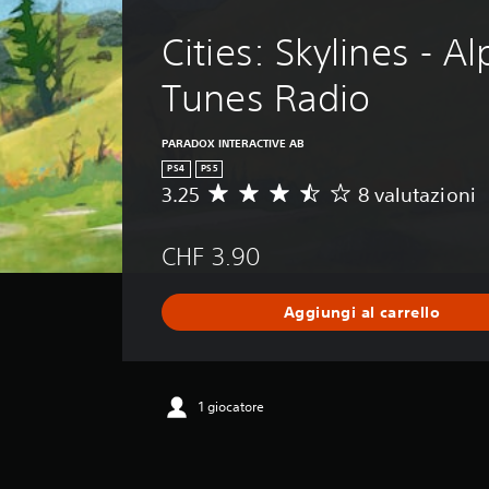
Cities: Skylines - Al
Tunes Radio
PARADOX INTERACTIVE AB
PS4
PS5
3.25
8 valutazioni
V
a
l
CHF 3.90
u
t
a
Aggiungi al carrello
z
i
o
n
e
1 giocatore
m
e
d
i