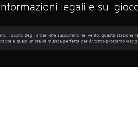
Informazioni legali e sul gioc
mano il suono degli alberi che sussurrano nel vento, questa stazione r
tracce e quasi un'ora di musica perfetta per il vostro prossimo viag
Il download del presente prodotto è sogg
PS4, PS5
Condizioni d'uso del software di PlaySta
condizione supplementare specifica appl
24/10/2024
si desidera accettare questi Termini, non
PARADOX INTERACTIVE AB
maggiori dettagli, consultare i Termini d
Simulazione
Puoi scaricare ed eseguire questo conte
associata al tuo account (tramite l'imp
riproduzione offline”) e su qualsiasi alt
login con lo stesso account.
Prima di usare questo prodotto, legger
Avvertenze per la salute