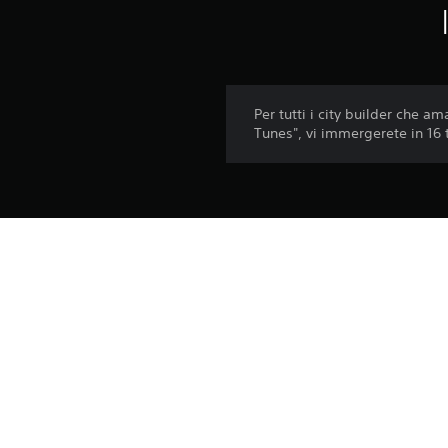
Per tutti i city builder che a
Tunes", vi immergerete in 16 
Piattaforma:
Uscita:
Editore:
Generi: