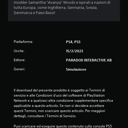
modder Samantha "Avanya" Woods e ispirati a nazioni di
i
tutta Europa, come Inghilterra, Germania, Svezia,
Danimarca e Paesi Bassi!
3
.
5
Piattaforma:
PS4, PS5
9
Uscita:
15/2/2023
s
Editore:
PARADOX INTERACTIVE AB
Generi:
t
Simulazione
e
Il download del presente prodotto è soggetto ai Termini di 
l
servizio e alle Condizioni d'uso del software di PlayStation 
Network e a qualsiasi altra condizione supplementare specifica 
l
applicabile a questo articolo. Se non si desidera accettare 
questi Termini, non scaricare questo articolo. Per maggiori 
e
dettagli, consultare i Termini di Servizio.
s
Puoi scaricare ed eseguire questo contenuto sulla console PS5 