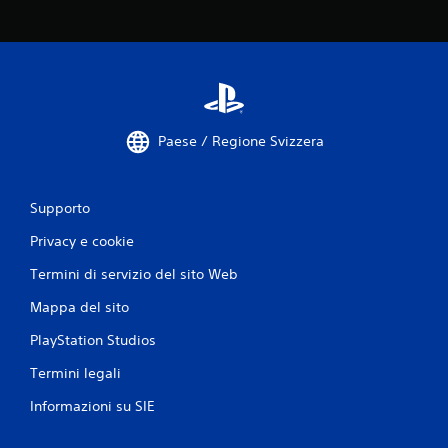
a
l
u
t
Paese / Regione Svizzera
a
z
Supporto
i
Privacy e cookie
o
Termini di servizio del sito Web
Mappa del sito
n
PlayStation Studios
i
Termini legali
Informazioni su SIE