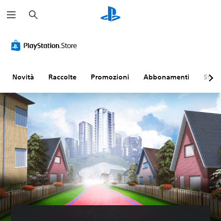
C
e
r
c
a
Novità
Raccolte
Promozioni
Abbonamenti
Sfogl