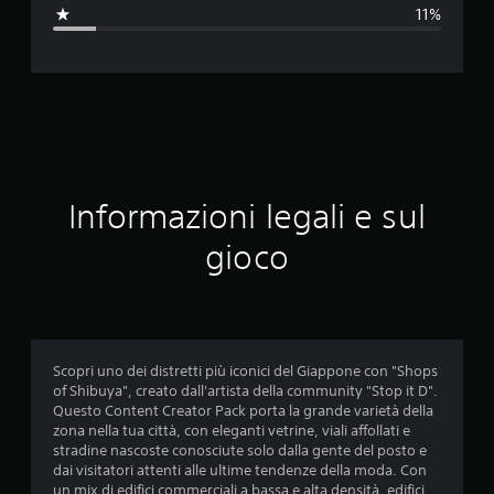
a
11%
z
i
o
n
e
Informazioni legali e sul
m
gioco
e
d
i
Scopri uno dei distretti più iconici del Giappone con "Shops
of Shibuya", creato dall'artista della community "Stop it D".
a
Questo Content Creator Pack porta la grande varietà della
zona nella tua città, con eleganti vetrine, viali affollati e
d
stradine nascoste conosciute solo dalla gente del posto e
dai visitatori attenti alle ultime tendenze della moda. Con
i
un mix di edifici commerciali a bassa e alta densità, edifici