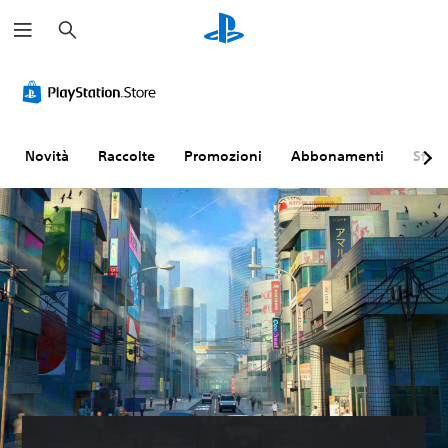
C
e
r
c
a
Novità
Raccolte
Promozioni
Abbonamenti
Sfogl