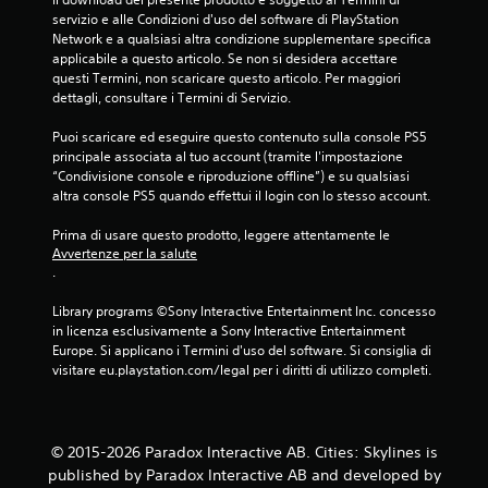
servizio e alle Condizioni d'uso del software di PlayStation 
c
Network e a qualsiasi altra condizione supplementare specifica 
applicabile a questo articolo. Se non si desidera accettare 
i
questi Termini, non scaricare questo articolo. Per maggiori 
dettagli, consultare i Termini di Servizio.
n
Puoi scaricare ed eseguire questo contenuto sulla console PS5 
q
principale associata al tuo account (tramite l'impostazione 
“Condivisione console e riproduzione offline”) e su qualsiasi 
u
altra console PS5 quando effettui il login con lo stesso account.
e
Prima di usare questo prodotto, leggere attentamente le 
Avvertenze per la salute
d
.
a
Library programs ©Sony Interactive Entertainment Inc. concesso 
in licenza esclusivamente a Sony Interactive Entertainment 
9
Europe. Si applicano i Termini d'uso del software. Si consiglia di 
visitare eu.playstation.com/legal per i diritti di utilizzo completi.
v
a
© 2015-2026 Paradox Interactive AB. Cities: Skylines is
l
published by Paradox Interactive AB and developed by