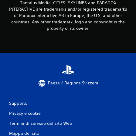
Tantalus Media. CITIES: SKYLINES and PARADOX
u
INTERACTIVE are trademarks and/or registered trademarks
of Paradox Interactive AB in Europe, the U.S. and other
t
countries. Any other trademark, logo and copyright is the
property of its owner.
a
z
i
o
n
Paese / Regione Svizzera
i
Supporto
Privacy e cookie
Termini di servizio del sito Web
Mappa del sito