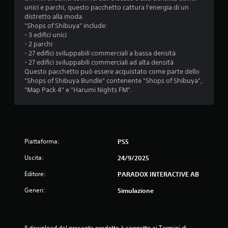
unici e parchi, questo pacchetto cattura l'energia di un
3
distretto alla moda.
"Shops of Shibuya" include:
.
- 3 edifici unici
- 2 parchi
2
- 27 edifici sviluppabili commerciali a bassa densità
- 27 edifici sviluppabili commerciali ad alta densità
2
Questo pacchetto può essere acquistato come parte dello
"Shops of Shibuya Bundle" contenente "Shops of Shibuya",
s
"Map Pack 4" e "Harumi Nights FM".
t
e
Piattaforma:
PS5
l
Uscita:
24/9/2025
l
Editore:
PARADOX INTERACTIVE AB
e
Generi:
Simulazione
s
u
Il download del presente prodotto è soggetto ai Termini di 