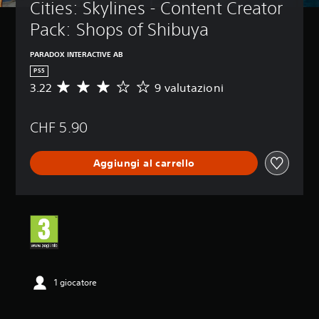
Cities: Skylines - Content Creator 
Pack: Shops of Shibuya
PARADOX INTERACTIVE AB
PS5
3.22
9 valutazioni
V
a
l
CHF 5.90
u
t
a
Aggiungi al carrello
z
i
o
n
e
m
e
d
i
a
1 giocatore
d
i
3