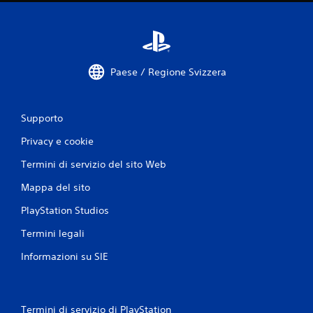
u
t
a
Paese / Regione Svizzera
z
i
Supporto
o
Privacy e cookie
n
Termini di servizio del sito Web
Mappa del sito
i
PlayStation Studios
Termini legali
Informazioni su SIE
Termini di servizio di PlayStation