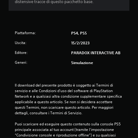
distensive tracce di questo pacchetto base.
4
.
1
Piattaforma:
PS4, PS5
4
Uscita:
15/2/2023
s
Editore:
PARADOX INTERACTIVE AB
Generi:
t
Simulazione
e
Il download del presente prodotto è soggetto ai Termini di 
l
servizio e alle Condizioni d'uso del software di PlayStation 
Network e a qualsiasi altra condizione supplementare specifica 
l
applicabile a questo articolo. Se non si desidera accettare 
questi Termini, non scaricare questo articolo. Per maggiori 
e
dettagli, consultare i Termini di Servizio.
s
Puoi scaricare ed eseguire questo contenuto sulla console PS5 
principale associata al tuo account (tramite l'impostazione 
u
“Condivisione console e riproduzione offline”) e su qualsiasi 