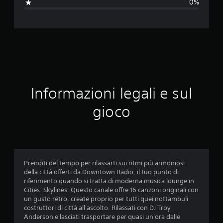
0%
z
i
o
n
e
Informazioni legali e sul
m
gioco
e
d
i
Prenditi del tempo per rilassarti sui ritmi più armoniosi
della città offerti da Downtown Radio, il tuo punto di
a
riferimento quando si tratta di moderna musica lounge in
Cities: Skylines. Questo canale offre 16 canzoni originali con
d
un gusto rétro, create proprio per tutti quei nottambuli
costruttori di città all'ascolto. Rilassati con DJ Troy
i
Anderson e lasciati trasportare per quasi un'ora dalle