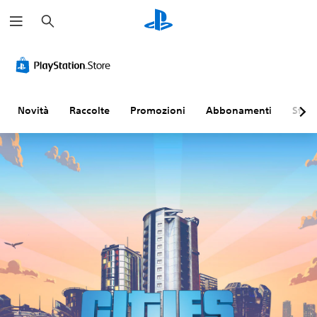
C
e
r
c
a
Novità
Raccolte
Promozioni
Abbonamenti
Sfogl