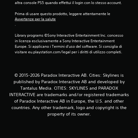
altra console PS5 quando effettui il login con lo stesso account.
c
Prima di usare questo prodotto, leggere attentamente le 
i
Avvertenze per la salute
.
n
Library programs ©Sony Interactive Entertainment Inc. concesso 
q
in licenza esclusivamente a Sony Interactive Entertainment 
Europe. Si applicano i Termini d'uso del software. Si consiglia di 
u
visitare eu.playstation.com/legal per i diritti di utilizzo completi.
e
d
© 2015-2026 Paradox Interactive AB. Cities: Skylines is
published by Paradox Interactive AB and developed by
a
Tantalus Media. CITIES: SKYLINES and PARADOX
INTERACTIVE are trademarks and/or registered trademarks
7
of Paradox Interactive AB in Europe, the U.S. and other
v
countries. Any other trademark, logo and copyright is the
property of its owner.
a
l