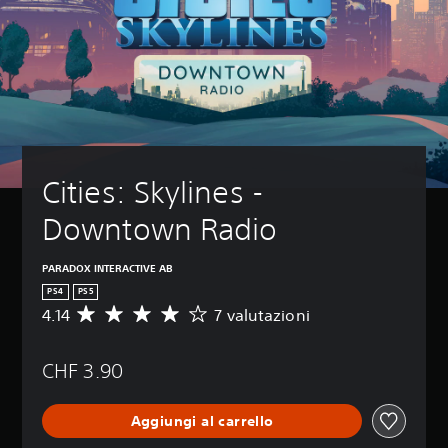
Cities: Skylines - 
Downtown Radio
PARADOX INTERACTIVE AB
PS4
PS5
4.14
7 valutazioni
V
a
l
CHF 3.90
u
t
a
Aggiungi al carrello
z
i