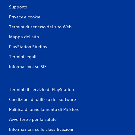
m
g
i
Supporto
u
.
i
l
o
Privacy e cookie
t
c
A
Termini di servizio del sito Web
a
o
l
n
P
t
Mappa del sito
e
u
e
e
o
PlayStation Studios
r
i
P
n
Termini legali
m
u
a
e
o
t
Informazioni su SIE
t
i
i
t
g
v
e
i
e
r
o
Termini di servizio di PlayStation
e
s
c
i
e
a
Condizioni di utilizzo del software
n
r
g
p
e
n
Politica di annullamento di PS Store
a
e
a
u
s
Avvertenze per la salute
l
s
p
e
a
o
Informazioni sulle classificazioni
a
i
s