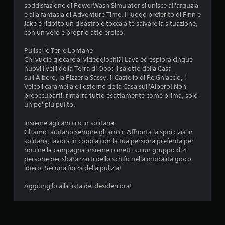
a
i
l
i
soddisfazione di PowerWash Simulator si unisce all'arguzia
r
m
c
o
e alla fantasia di Adventure Time. Il luogo preferito di Finn e
p
1
p
o
Jake è ridotto un disastro e tocca a te salvare la situazione,
n
r
o
n
con un vero e proprio atto eroico.
e
e
0
r
t
m
P
t
r
Pulisci le Terre Lontane
e
u
9
a
o
Chi vuole giocare ai videogiochi?! Lava ed esplora cinque
r
o
n
l
nuovi livelli della Terra di Ooo: il salotto della Casa
e
i
v
t
l
sull'Albero, la Pizzeria Sassy, il Castello di Re Ghiaccio, i
i
a
i
e
Veicoli caramella e l'esterno della Casa sull'Albero! Non
t
c
a
p
r
preoccuparti, rimarrà tutto esattamente come prima, solo
a
c
o
.
un po' più pulito.
s
e
l
s
t
d
s
Insieme agli amici o in solitaria
i
e
o
u
Gli amici aiutano sempre gli amici. Affronta la sporcizia in
r
r
n
solitaria, lavora in coppia con la tua persona preferita per
a
e
o
t
ripulire la campagna insieme o metti su un gruppo di 4
p
a
e
persone per sbarazzarti dello schifo nella modalità gioco
i
u
s
a
libero. Sei una forza della pulizia!
d
n
s
a
a
e
Aggiungilo alla lista dei desideri ora!
z
m
m
r
e
b
e
i
n
i
m
t
e
o
e