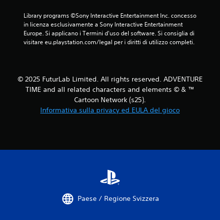
n
p
c
z
i
Library programs ©Sony Interactive Entertainment Inc. concesso 
a
e
ù
in licenza esclusivamente a Sony Interactive Entertainment 
b
p
f
Europe. Si applicano i Termini d'uso del software. Si consiglia di 
i
e
a
visitare eu.playstation.com/legal per i diritti di utilizzo completi.
r
l
c
f
e
i
a
l
s
r
m
e
© 2025 FuturLab Limited. All rights reserved. ADVENTURE
e
e
n
TIME and all related characters and elements © & ™
p
n
z
Cartoon Network (s25).
r
t
a
a
Informativa sulla privacy ed EULA del gioco
e
p
t
r
r
i
i
c
e
c
a
s
o
.
n
s
o
i
s
o
P
c
n
a
i
i
u
Paese / Regione Svizzera
b
s
s
i
i
a
l