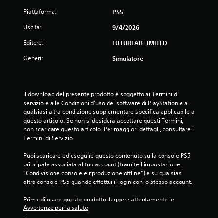
o
n
d
o
t
Piattaforma:
PS5
i
n
e
e
f
n
Uscita:
9/4/2026
d
i
i
t
i
c
Editore:
FUTURLAB LIMITED
r
g
a
o
i
t
Generi:
Simulatore
u
o
i
n
c
i
t
o
n
e
p
m
Il download del presente prodotto è soggetto ai Termini di 
m
r
o
servizio e alle Condizioni d'uso del software di PlayStation e a 
p
i
d
qualsiasi altra condizione supplementare specifica applicabile a 
o
v
o
questo articolo. Se non si desidera accettare questi Termini, 
l
o
d
non scaricare questo articolo. Per maggiori dettagli, consultare i 
i
d
a
Termini di Servizio.
m
i
r
i
c
i
Puoi scaricare ed eseguire questo contenuto sulla console PS5 
t
o
s
principale associata al tuo account (tramite l'impostazione 
e
n
u
“Condivisione console e riproduzione offline”) e su qualsiasi 
.
s
l
altra console PS5 quando effettui il login con lo stesso account.
e
t
g
a
G
Prima di usare questo prodotto, leggere attentamente le 
u
r
i
Avvertenze per la salute
e
e
.
o