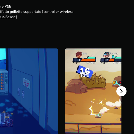
ne PS5
ffetto grilletto supportato (controller wireless
DualSense)