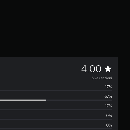
V
4.00
a
6 valutazioni
17%
l
67%
u
17%
t
0%
0%
a