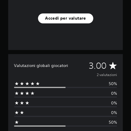
Accedi per valutare
V
3.00
Valutazioni globali giocatori
a
2 valutazioni
50%
l
0%
u
0%
t
0%
a
50%
z