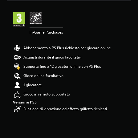
n
e
m
e
d
In-Game Purchases
i
a
d
Abbonamento a PS Plus richiesto per giocare online
i
5
Acquisti durante il gioco facoltativi
s
t
Supporta fino a 12 giocatori online con PS Plus
e
Gioco online facoltativo
l
l
1 giocatore
e
s
Gioco in remoto supportato
u
Versione PS5
c
Funzione di vibrazione ed effetto grilletto richiesti
i
n
q
u
e
d