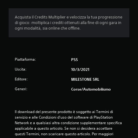
d
i
Acquista il Credits Multiplier e velocizza la tua progressione
di gioco: moltiplica i crediti ottenuti alla fine di ogni gara in
a
ogni modalità, sia online che offline.
d
i
Piattaforma:
PS5
5
Uscita:
10/3/2021
s
Editore:
MILESTONE SRL
t
Generi:
Corse/Automobilismo
e
l
Il download del presente prodotto è soggetto ai Termini di 
l
servizio e alle Condizioni d'uso del software di PlayStation 
Network e a qualsiasi altra condizione supplementare specifica 
e
applicabile a questo articolo. Se non si desidera accettare 
questi Termini, non scaricare questo articolo. Per maggiori 