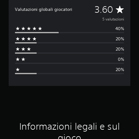
V
3.60
Valutazioni globali giocatori
a
5 valutazioni
40%
l
20%
u
20%
t
0%
a
20%
z
i
o
n
e
Informazioni legali e sul
m
gioco