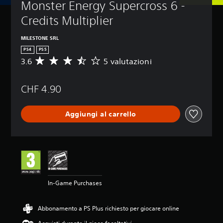
Monster Energy Supercross 6 - 
Credits Multiplier
MILESTONE SRL
PS4
PS5
3.6
5 valutazioni
V
a
l
CHF 4.90
u
t
a
Aggiungi al carrello
z
i
o
n
e
m
e
d
In-Game Purchases
i
a
d
Abbonamento a PS Plus richiesto per giocare online
i
3