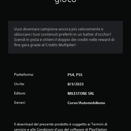
e
d
i
Vuoi diventare campione ancora più velocemente e
sbloccare i tuoi contenuti preferiti in un batter d'occhio?
a
Scendi in pista e ottieni il doppio dei crediti nelle reward di
fine gara grazie al Credits Multiplier!
d
i
3
Piattaforma:
PS4, PS5
.
Uscita:
8/3/2023
6
Editore:
MILESTONE SRL
s
Generi:
Corse/Automobilismo
t
e
Il download del presente prodotto è soggetto ai Termini di 
servizio e alle Condizioni d'uso del software di PlayStation 