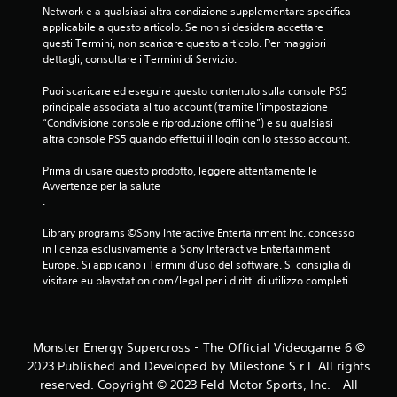
l
Network e a qualsiasi altra condizione supplementare specifica 
applicabile a questo articolo. Se non si desidera accettare 
questi Termini, non scaricare questo articolo. Per maggiori 
l
dettagli, consultare i Termini di Servizio.
e
Puoi scaricare ed eseguire questo contenuto sulla console PS5 
principale associata al tuo account (tramite l'impostazione 
s
“Condivisione console e riproduzione offline”) e su qualsiasi 
altra console PS5 quando effettui il login con lo stesso account.
u
Prima di usare questo prodotto, leggere attentamente le 
c
Avvertenze per la salute
.
i
Library programs ©Sony Interactive Entertainment Inc. concesso 
n
in licenza esclusivamente a Sony Interactive Entertainment 
Europe. Si applicano i Termini d'uso del software. Si consiglia di 
q
visitare eu.playstation.com/legal per i diritti di utilizzo completi.
u
e
Monster Energy Supercross - The Official Videogame 6 ©
2023 Published and Developed by Milestone S.r.l. All rights
d
reserved. Copyright © 2023 Feld Motor Sports, Inc. - All