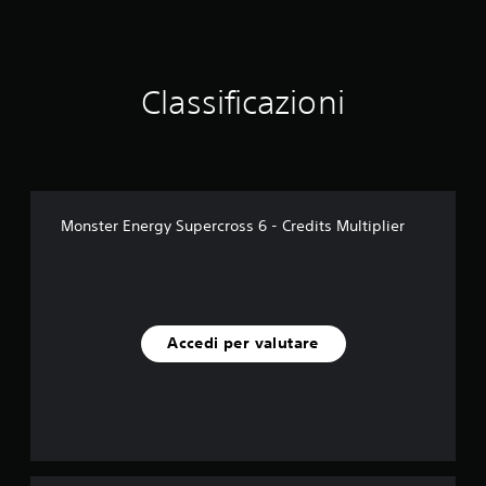
a
z
i
o
n
Classificazioni
i
Monster Energy Supercross 6 - Credits Multiplier
Accedi per valutare