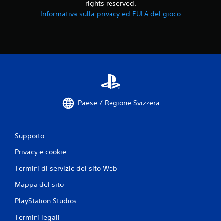
rights reserved.
a
Informativa sulla privacy ed EULA del gioco
5
v
a
l
u
Paese / Regione Svizzera
t
a
Supporto
z
Privacy e cookie
Termini di servizio del sito Web
i
Mappa del sito
o
PlayStation Studios
n
Termini legali