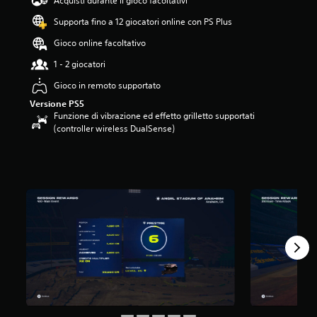
Acquisti durante il gioco facoltativi
.
Supporta fino a 12 giocatori online con PS Plus
6
s
Gioco online facoltativo
t
e
1 - 2 giocatori
l
Gioco in remoto supportato
l
e
Versione PS5
s
Funzione di vibrazione ed effetto grilletto supportati
u
(controller wireless DualSense)
c
i
n
q
u
e
d
a
5
v
a
l
u
t