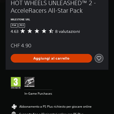
HOT WHEELS UNLEASHED™ 2 - 
AcceleRacers All-Star Pack
MILESTONE SRL
PS4
PS5
4.63
8 valutazioni
V
a
l
CHF 4.90
u
t
a
Aggiungi al carrello
z
i
o
n
e
m
e
d
In-Game Purchases
i
a
d
Abbonamento a PS Plus richiesto per giocare online
i
4