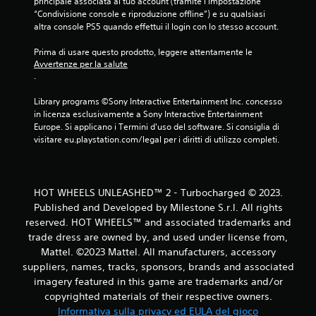
d
principale associata al tuo account (tramite l'impostazione 
“Condivisione console e riproduzione offline”) e su qualsiasi 
a
altra console PS5 quando effettui il login con lo stesso account.
8
Prima di usare questo prodotto, leggere attentamente le 
Avvertenze per la salute
v
.
a
Library programs ©Sony Interactive Entertainment Inc. concesso 
in licenza esclusivamente a Sony Interactive Entertainment 
Europe. Si applicano i Termini d'uso del software. Si consiglia di 
l
visitare eu.playstation.com/legal per i diritti di utilizzo completi.
u
t
HOT WHEELS UNLEASHED™ 2 - Turbocharged © 2023.
a
Published and Developed by Milestone S.r.l. All rights
reserved. HOT WHEELS™ and associated trademarks and
z
trade dress are owned by, and used under license from,
Mattel. ©2023 Mattel. All manufacturers, accessory
i
suppliers, names, tracks, sponsors, brands and associated
imagery featured in this game are trademarks and/or
o
copyrighted materials of their respective owners.
n
Informativa sulla privacy ed EULA del gioco