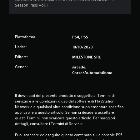
e
Season Pass Vol. 1.
l
l
e
Piattaforma:
PS4, PS5
s
Uscita:
18/10/2023
Editore:
MILESTONE SRL
u
Generi:
Arcade,
c
Corse/Automobilismo
i
n
Il download del presente prodotto è soggetto ai Termini di 
servizio e alle Condizioni d'uso del software di PlayStation 
q
Network e a qualsiasi altra condizione supplementare specifica 
applicabile a questo articolo. Se non si desidera accettare 
u
questi Termini, non scaricare questo articolo. Per maggiori 
dettagli, consultare i Termini di Servizio.
e
Puoi scaricare ed eseguire questo contenuto sulla console PS5 