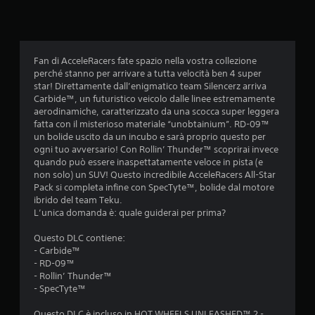
e
d
i
Fan di AcceleRacers fate spazio nella vostra collezione
perché stanno per arrivare a tutta velocità ben 4 super
a
star! Direttamente dall’enigmatico team Silencerz arriva
Carbide™, un futuristico veicolo dalle linee estremamente
d
aerodinamiche, caratterizzato da una scocca super leggera
fatta con il misterioso materiale “unobtainium”. RD-09™
i
un bolide uscito da un incubo e sarà proprio questo per
ogni tuo avversario! Con Rollin’ Thunder™ scoprirai invece
4
quando può essere inaspettatamente veloce in pista (e
non solo) un SUV! Questo incredibile AcceleRacers All-Star
.
Pack si completa infine con SpecTyte™, bolide dal motore
ibrido del team Teku.
6
L’unica domanda è: quale guiderai per prima?
3
Questo DLC contiene:
- Carbide™
s
- RD-09™
- Rollin’ Thunder™
t
- SpecTyte™
Questo DLC è incluso in HOT WHEELS UNLEASHED™ 2 -