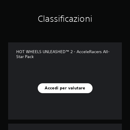
t
a
z
Classificazioni
i
o
n
i
HOT WHEELS UNLEASHED™ 2 - AcceleRacers All-
Star Pack
Accedi per valutare