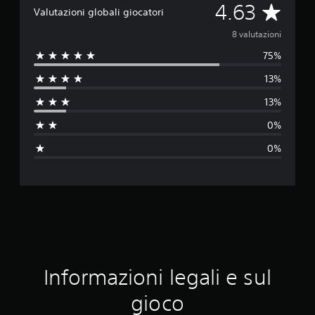
V
4.63
Valutazioni globali giocatori
a
8 valutazioni
75%
l
13%
u
13%
t
0%
a
0%
z
i
o
n
e
Informazioni legali e sul
m
gioco