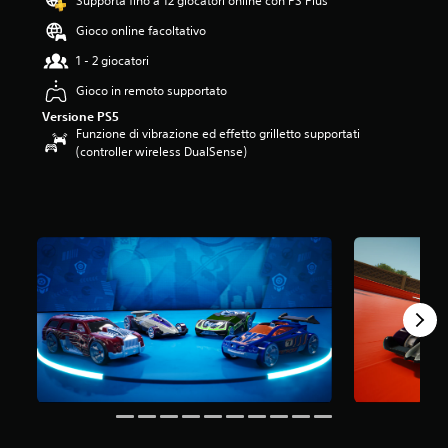
Supporta fino a 12 giocatori online con PS Plus
.
Gioco online facoltativo
6
3
1 - 2 giocatori
s
t
Gioco in remoto supportato
e
Versione PS5
l
Funzione di vibrazione ed effetto grilletto supportati
l
(controller wireless DualSense)
e
s
u
c
i
n
q
u
e
d
a
8
v
a
l
u