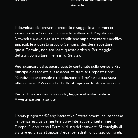
g
m
Arcade
i
n
i
o
t
c
i
e
o
.
Il download del presente prodotto è soggetto ai Termini di 
r
servizio e alle Condizioni d'uso del software di PlayStation 
a
Network e a qualsiasi altra condizione supplementare specifica 
l
G
applicabile a questo articolo. Se non si desidera accettare 
l
i
questi Termini, non scaricare questo articolo. Per maggiori 
e
o
dettagli, consultare i Termini di Servizio.
n
c
t
a
Puoi scaricare ed eseguire questo contenuto sulla console PS5 
a
b
principale associata al tuo account (tramite l'impostazione 
n
“Condivisione console e riproduzione offline”) e su qualsiasi 
i
d
altra console PS5 quando effettui il login con lo stesso account.
o
l
l
e
Prima di usare questo prodotto, leggere attentamente le 
'
s
Avvertenze per la salute
e
e
.
s
n
p
z
Library programs ©Sony Interactive Entertainment Inc. concesso 
e
a
in licenza esclusivamente a Sony Interactive Entertainment 
r
Europe. Si applicano i Termini d'uso del software. Si consiglia di 
p
i
visitare eu.playstation.com/legal per i diritti di utilizzo completi.
r
e