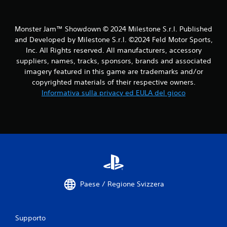
n
e
z
s
a
s
Monster Jam™ Showdown © 2024 Milestone S.r.l. Published
d
i
i
and Developed by Milestone S.r.l. ©2024 Feld Motor Sports,
o
g
Inc. All Rights reserved. All manufacturers, accessory
n
i
suppliers, names, tracks, sponsors, brands and associated
i
o
imagery featured in this game are trademarks and/or
s
c
copyrighted materials of their respective owners.
i
o
Informativa sulla privacy ed EULA del gioco
.
m
u
l
P
t
r
a
o
n
m
e
e
e
m
P
o
Paese / Regione Svizzera
u
r
o
i
i
a
g
Supporto
c
i