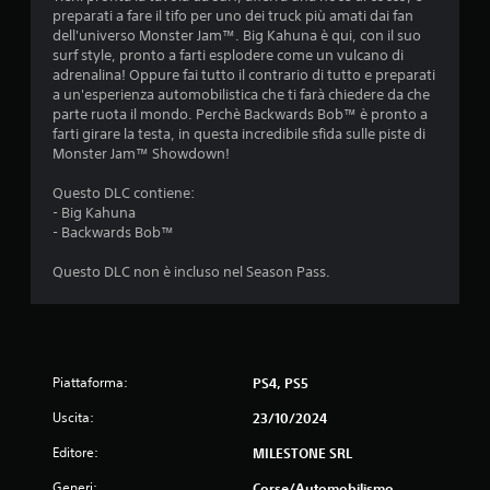
e
a
preparati a fare il tifo per uno dei truck più amati dai fan
r
p
d
dell'universo Monster Jam™. Big Kahuna è qui, con il suo
r
i
surf style, pronto a farti esplodere come un vulcano di
e
d
a
adrenalina! Oppure fai tutto il contrario di tutto e preparati
l
a
a un'esperienza automobilistica che ti farà chiedere da che
a
m
6
parte ruota il mondo. Perchè Backwards Bob™ è pronto a
v
e
farti girare la testa, in questa incredibile sfida sulle piste di
e
n
Monster Jam™ Showdown!
v
l
t
o
e
Questo DLC contiene:
a
c
o
- Big Kahuna
i
e
- Backwards Bob™
l
t
n
à
t
Questo DLC non è incluso nel Season Pass.
g
u
r
e
o
n
t
u
e
n
r
a
t
a
Piattaforma:
PS4, PS5
e
l
z
m
e
Uscita:
23/10/2024
p
d
i
o
e
Editore:
MILESTONE SRL
l
l
o
i
Generi:
Corse/Automobilismo,