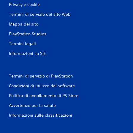
o
o
Privacy e cookie
m
c
a
a
Termini di servizio del sito Web
n
r
Mappa del sito
e
d
e
i
PlayStation Studios
s
P
p
u
Termini legali
o
o
s
Informazioni su SIE
i
t
r
a
i
r
v
t
e
Termini di servizio di PlayStation
i
d
t
Condizioni di utilizzo del software
e
r
r
a
Politica di annullamento di PS Store
e
i
i
m
Avvertenze per la salute
c
e
o
n
Informazioni sulle classificazioni
n
u
t
s
r
e