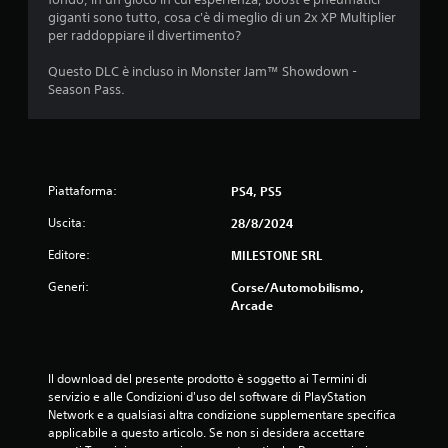
a
a
r
giganti sono tutto, cosa c'è di meglio di un 2x XP Multiplier
p
r
per raddoppiare il divertimento?
i
1
e
d
l
Questo DLC è incluso in Monster Jam™ Showdown -
a
a
Season Pass.
0
m
v
e
e
v
n
l
t
o
a
e
c
Piattaforma:
o
PS4, PS5
i
l
e
t
Uscita:
28/8/2024
n
à
u
t
g
Editore:
MILESTONE SRL
r
e
t
o
Generi:
n
Corse/Automobilismo,
u
e
Arcade
a
n
r
t
a
z
e
l
m
e
Il download del presente prodotto è soggetto ai Termini di 
i
p
d
servizio e alle Condizioni d'uso del software di PlayStation 
o
e
Network e a qualsiasi altra condizione supplementare specifica 
o
l
l
applicabile a questo articolo. Se non si desidera accettare 
i