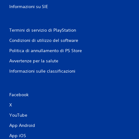
o
o
Informazioni su SIE
m
c
a
a
n
r
e
d
Termini di servizio di PlayStation
e
i
s
P
Condizioni di utilizzo del software
p
u
o
Politica di annullamento di PS Store
o
s
i
t
Avvertenze per la salute
r
a
i
r
Informazioni sulle classificazioni
v
t
e
i
d
t
e
r
Facebook
r
a
e
i
X
i
m
c
e
YouTube
o
n
n
App Android
u
t
s
r
App iOS
e