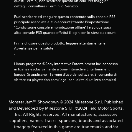
g
questi Termini, non scaricare questo articolo. Per maggiori 
n
m
i
dettagli, consultare i Termini di Servizio.
i
o
i
t
c
Puoi scaricare ed eseguire questo contenuto sulla console PS5 
e
o
principale associata al tuo account (tramite l'impostazione 
.
r
“Condivisione console e riproduzione offline”) e su qualsiasi 
a
altra console PS5 quando effettui il login con lo stesso account.
l
G
l
Prima di usare questo prodotto, leggere attentamente le 
i
e
Avvertenze per la salute
o
.
n
c
t
a
Library programs ©Sony Interactive Entertainment Inc. concesso 
a
b
in licenza esclusivamente a Sony Interactive Entertainment 
n
i
Europe. Si applicano i Termini d'uso del software. Si consiglia di 
d
visitare eu.playstation.com/legal per i diritti di utilizzo completi.
o
l
l
e
'
s
e
e
s
Monster Jam™ Showdown © 2024 Milestone S.r.l. Published
n
p
and Developed by Milestone S.r.l. ©2024 Feld Motor Sports,
z
e
Inc. All Rights reserved. All manufacturers, accessory
a
r
suppliers, names, tracks, sponsors, brands and associated
p
i
imagery featured in this game are trademarks and/or
r
e