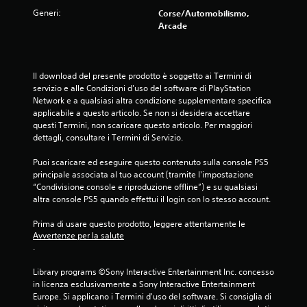
g
n
m
Generi:
i
Corse/Automobilismo,
i
o
Arcade
i
t
c
e
o
.
r
a
Il download del presente prodotto è soggetto ai Termini di 
l
servizio e alle Condizioni d'uso del software di PlayStation 
G
l
Network e a qualsiasi altra condizione supplementare specifica 
i
e
applicabile a questo articolo. Se non si desidera accettare 
o
n
questi Termini, non scaricare questo articolo. Per maggiori 
c
t
dettagli, consultare i Termini di Servizio.
a
a
b
n
Puoi scaricare ed eseguire questo contenuto sulla console PS5 
i
d
principale associata al tuo account (tramite l'impostazione 
o
l
“Condivisione console e riproduzione offline”) e su qualsiasi 
l
altra console PS5 quando effettui il login con lo stesso account.
e
'
s
e
Prima di usare questo prodotto, leggere attentamente le 
e
s
Avvertenze per la salute
n
.
p
z
e
a
Library programs ©Sony Interactive Entertainment Inc. concesso 
r
p
in licenza esclusivamente a Sony Interactive Entertainment 
i
r
Europe. Si applicano i Termini d'uso del software. Si consiglia di 
e