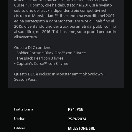
a
a
r
Curse™. Il primo, che ha debuttato nel 2017, si è rivelato
p
r
subito uno dei truck indipendenti più competitivi nel
i
1
e
circuito di Monster Jam™. Il secondo ha esordito nel 2007
d
l
ed ha partecipato a ogni Monster Jam World Finals fino al
a
a
2015, diventando uno dei truck più amati dal pubblico fino
0
m
v
al suo ritiro, nel 2016. Tutti insieme, sono pronti per partire
e
e
all'avventura.
v
n
l
t
o
Questo DLC contiene:
a
e
c
- Soldier Fortune Black Ops™ con 3 livree
o
i
- The Black Pearl con 3 livree
l
e
t
- Captain’s Curse™ con 3 livree
n
à
u
t
g
Questo DLC è incluso in Monster Jam™ Showdown -
r
e
Season Pass.
t
o
n
u
e
a
n
r
t
a
z
e
l
Piattaforma:
m
PS4, PS5
e
i
p
d
Uscita:
25/9/2024
o
e
o
l
l
Editore:
MILESTONE SRL
i