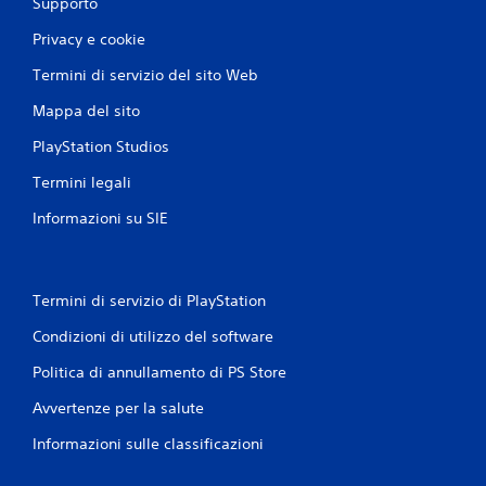
o
Supporto
o
m
c
Privacy e cookie
a
a
n
r
Termini di servizio del sito Web
e
d
e
Mappa del sito
i
s
P
PlayStation Studios
p
u
o
o
Termini legali
s
i
t
r
Informazioni su SIE
a
i
r
v
t
e
i
d
Termini di servizio di PlayStation
t
e
r
r
Condizioni di utilizzo del software
a
e
i
Politica di annullamento di PS Store
i
m
c
e
Avvertenze per la salute
o
n
n
u
Informazioni sulle classificazioni
t
s
r
e