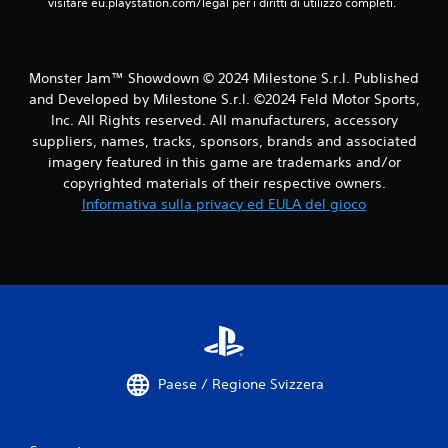
visitare eu.playstation.com/legal per i diritti di utilizzo completi.
n
e
z
s
a
s
d
i
i
Monster Jam™ Showdown © 2024 Milestone S.r.l. Published
o
g
and Developed by Milestone S.r.l. ©2024 Feld Motor Sports,
n
i
Inc. All Rights reserved. All manufacturers, accessory
i
o
suppliers, names, tracks, sponsors, brands and associated
s
c
imagery featured in this game are trademarks and/or
i
o
copyrighted materials of their respective owners.
.
m
Informativa sulla privacy ed EULA del gioco
u
l
P
t
r
a
o
n
m
e
e
e
m
P
o
u
r
Paese / Regione Svizzera
o
i
i
a
g
c
i