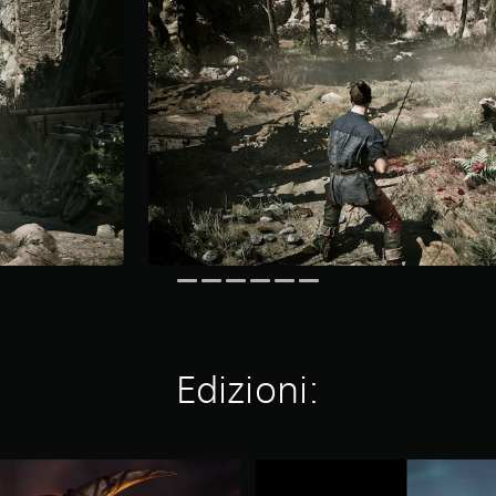
Edizioni:
G
o