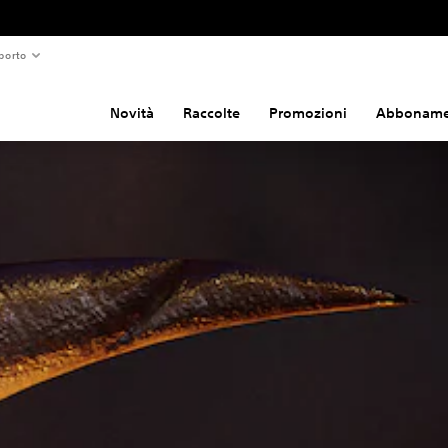
porto
Novità
Raccolte
Promozioni
Abboname