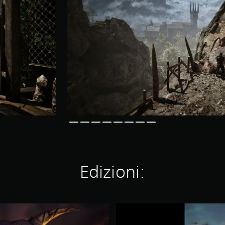
Edizioni:
G
o