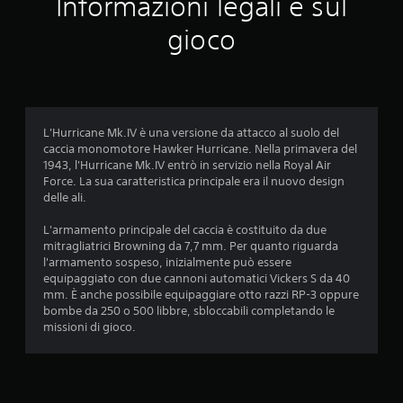
Informazioni legali e sul
m
gioco
e
d
i
L'Hurricane Mk.IV è una versione da attacco al suolo del
caccia monomotore Hawker Hurricane. Nella primavera del
a
1943, l'Hurricane Mk.IV entrò in servizio nella Royal Air
Force. La sua caratteristica principale era il nuovo design
d
delle ali.
i
L'armamento principale del caccia è costituito da due
mitragliatrici Browning da 7,7 mm. Per quanto riguarda
1
l'armamento sospeso, inizialmente può essere
equipaggiato con due cannoni automatici Vickers S da 40
s
mm. È anche possibile equipaggiare otto razzi RP-3 oppure
bombe da 250 o 500 libbre, sbloccabili completando le
t
missioni di gioco.
e
l