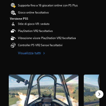
5
Supporta fino a 16 giocatori online con PS Plus
s
t
Gioco online facoltativo
e
Versione PS5
l
Stile di gioco VR: seduto
l
e
PlayStation VR2 facoltativo
s
u
Vibrazione visore PlayStation VR2 facoltativa
c
Controller PS VR2 Sense facoltativi
i
n
Visualizza tutti
q
u
e
d
a
1
v
a
l
u
t
a
z