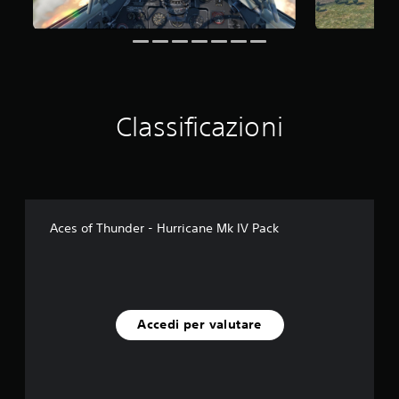
i
o
n
i
Classificazioni
Aces of Thunder - Hurricane Mk IV Pack
Accedi per valutare