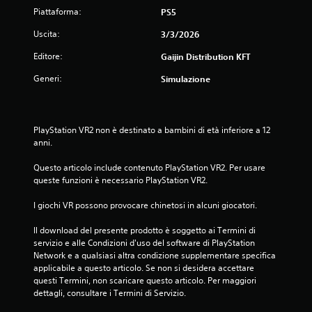
Piattaforma:
PS5
l
Uscita:
3/3/2026
a
Editore:
Gaijin Distribution KFT
s
Generi:
Simulazione
u
c
PlayStation VR2 non è destinato a bambini di età inferiore a 12 
anni.
i
Questo articolo include contenuto PlayStation VR2. Per usare 
n
queste funzioni è necessario PlayStation VR2.
q
I giochi VR possono provocare chinetosi in alcuni giocatori.
u
Il download del presente prodotto è soggetto ai Termini di 
servizio e alle Condizioni d'uso del software di PlayStation 
e
Network e a qualsiasi altra condizione supplementare specifica 
applicabile a questo articolo. Se non si desidera accettare 
d
questi Termini, non scaricare questo articolo. Per maggiori 
dettagli, consultare i Termini di Servizio.
a