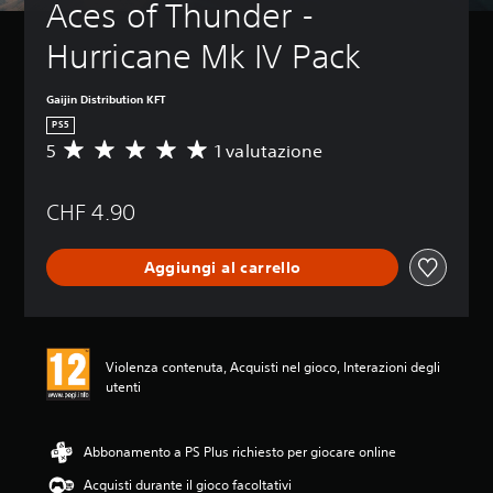
Aces of Thunder - 
Hurricane Mk IV Pack
Gaijin Distribution KFT
PS5
5
1 valutazione
V
a
l
CHF 4.90
u
t
a
Aggiungi al carrello
z
i
o
n
e
Violenza contenuta, Acquisti nel gioco, Interazioni degli
m
utenti
e
d
i
a
Abbonamento a PS Plus richiesto per giocare online
d
Acquisti durante il gioco facoltativi
i