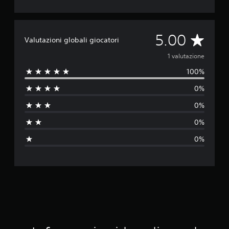
V
5.00
Valutazioni globali giocatori
a
1 valutazione
100%
l
0%
u
0%
t
0%
a
0%
z
i
o
n
e