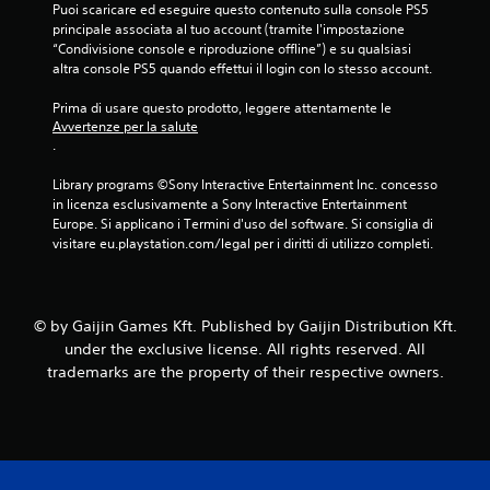
Puoi scaricare ed eseguire questo contenuto sulla console PS5 
1
principale associata al tuo account (tramite l'impostazione 
“Condivisione console e riproduzione offline”) e su qualsiasi 
v
altra console PS5 quando effettui il login con lo stesso account.
a
Prima di usare questo prodotto, leggere attentamente le 
Avvertenze per la salute
l
.
u
Library programs ©Sony Interactive Entertainment Inc. concesso 
in licenza esclusivamente a Sony Interactive Entertainment 
t
Europe. Si applicano i Termini d'uso del software. Si consiglia di 
visitare eu.playstation.com/legal per i diritti di utilizzo completi.
a
z
© by Gaijin Games Kft. Published by Gaijin Distribution Kft.
i
under the exclusive license. All rights reserved. All
trademarks are the property of their respective owners.
o
n
i