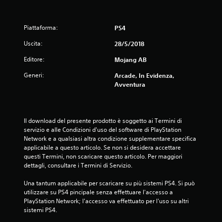
t
r
i
t
d
a
o
u
i
g
v
t
a
s
Piattaforma:
PS4
g
o
e
p
i
c
r
Uscita:
z
28/5/2018
o
o
a
à
n
Editore:
Mojang AB
r
a
m
i
i
e
i
a
b
Generi:
Arcade, In Evidenza,
d
n
i
o
n
Avventura
i
i
l
u
s
z
i
n
a
t
i
o
l
u
a
p
i
e
Il download del presente prodotto è soggetto ai Termini di 
r
r
z
servizio e alle Condizioni d'uso del software di PlayStation 
b
e
P
i
Network e a qualsiasi altra condizione supplementare specifica 
i
a
u
o
applicabile a questo articolo. Se non si desidera accettare 
v
g
o
n
questi Termini, non scaricare questo articolo. Per maggiori 
i
i
i
i
dettagli, consultare i Termini di Servizio.
s
o
c
d
i
c
r
i
Una tantum applicabile per scaricare su più sistemi PS4. Si può 
v
a
e
r
utilizzare su PS4 pincipale senza effettuare l'accesso a 
i
r
a
e
PlayStation Network; l'accesso va effettuato per l'uso su altri 
.
e
r
g
sistemi PS4.
e
e
o
a
p