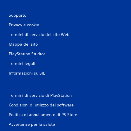
p
l
p
e
l
o
r
e
Supporto
t
t
l
r
o
e
Privacy e cookie
e
r
v
b
n
e
Termini di servizio del sito Web
b
a
t
e
r
t
Mappa del sito
n
e
e
o
e
.
PlayStation Studios
n
s
c
Termini legali
a
G
o
t
Informazioni su SIE
i
m
t
u
o
a
n
m
c
i
e
a
c
n
Termini di servizio di PlayStation
b
a
t
i
Condizioni di utilizzo del software
r
e
l
e
d
e
Politica di annullamento di PS Store
a
o
s
l
v
Avvertenze per la salute
e
t
e