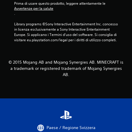
l
Prima di usare questo prodotto, leggere attentamente le 
r
u
a
Avvertenze per la salute
e
n
z
.
g
t
i
o
i
o
Library programs ©Sony Interactive Entertainment Inc. concesso 
l
d
n
in licenza esclusivamente a Sony Interactive Entertainment 
a
i
e
Europe. Si applicano i Termini d'uso del software. Si consiglia di 
r
s
d
visitare eu.playstation.com/legal per i diritti di utilizzo completi.
e
a
e
l
l
l
e
v
l
i
a
a
© 2015 Mojang AB and Mojang Synergies AB. MINECRAFT is
m
t
s
p
a trademark or registered trademark of Mojang Synergies
a
e
o
g
AB.
n
s
g
s
t
i
i
a
o
b
z
m
i
i
a
l
o
n
i
n
u
t
i
a
à
,
l
d
m
i
e
Paese / Regione Svizzera
a