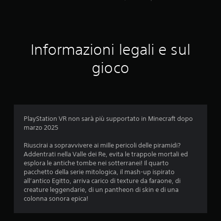
t
e
i
b
q
q
t
l
g
u
a
l
a
i
a
s
u
a
o
r
l
e
t
c
s
e
Informazioni legali e sul
e
)
e
a
i
g
l
I
t
a
o
gioco
d
e
l
o
s
l
c
l
r
i
a
a
a
e
i
m
b
m
t
.
o
3
i
e
t
m
r
o
l
e
2
PlayStation VR non sarà più supportato in Minecraft dopo
a
r
e
n
marzo 2025
c
e
t
(
8
h
s
o
b
Riuscirai a sopravvivere ai mille pericoli delle piramidi?
e
c
.
a
Addentrati nella Valle dei Re, evita le trappole mortali ed
v
p
h
s
esplora le antiche tombe nei sotterranei! Il quarto
o
e
e
pacchetto della serie mitologica, il mash-up ispirato
S
a
s
r
all’antico Egitto, arriva carico di texture da faraone, di
)
a
s
m
creature leggendarie, di un pantheon di skin e di una
l
o
o
l
S
colonna sonora epica!
n
t
v
o
u
o
i
n
a
p
a
o