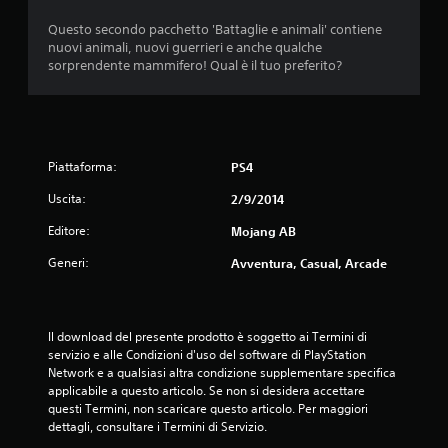
t
e
7
i
b
q
t
l
Questo secondo pacchetto 'Battaglie e animali' contiene
g
u
a
l
nuovi animali, nuovi guerrieri e anche qualche
a
i
8
a
s
a
sorprendente mammifero! Qual è il tuo preferito?
o
r
l
e
t
c
v
s
e
)
e
a
i
g
l
I
t
a
a
o
e
l
o
s
l
c
l
r
i
l
Piattaforma:
PS4
a
a
e
i
m
b
m
t
.
o
u
Uscita:
2/9/2014
i
e
t
m
r
o
l
Editore:
e
Mojang AB
t
a
r
e
n
Generi:
c
e
Avventura, Casual, Arcade
t
(
a
h
s
o
b
e
c
.
a
z
p
h
s
o
e
Il download del presente prodotto è soggetto ai Termini di 
i
e
S
s
r
servizio e alle Condizioni d'uso del software di PlayStation 
)
a
s
m
Network e a qualsiasi altra condizione supplementare specifica 
o
o
o
l
applicabile a questo articolo. Se non si desidera accettare 
S
n
t
questi Termini, non scaricare questo articolo. Per maggiori 
v
o
n
o
i
dettagli, consultare i Termini di Servizio.
n
a
p
a
o