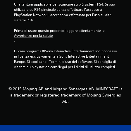
t
i
r
i
Una tantum applicabile per scaricare su più sistemi PS4. Si può 
d
a
o
u
utilizzare su PS4 pincipale senza effettuare l'accesso a 
i
g
v
t
PlayStation Network; l'accesso va effettuato per l'uso su altri 
s
g
o
e
sistemi PS4.
p
i
c
r
o
o
a
à
Prima di usare questo prodotto, leggere attentamente le 
n
r
a
Avvertenze per la salute
m
i
.
e
i
a
b
d
n
i
n
Library programs ©Sony Interactive Entertainment Inc. concesso 
i
i
l
u
in licenza esclusivamente a Sony Interactive Entertainment 
s
z
i
a
Europe. Si applicano i Termini d'uso del software. Si consiglia di 
t
i
o
l
visitare eu.playstation.com/legal per i diritti di utilizzo completi.
u
a
p
e
r
r
z
b
e
P
i
i
a
u
o
v
g
o
© 2015 Mojang AB and Mojang Synergies AB. MINECRAFT is
n
i
i
i
i
a trademark or registered trademark of Mojang Synergies
s
o
c
d
AB.
i
c
r
i
v
a
e
r
i
r
a
e
.
e
r
g
e
e
o
a
p