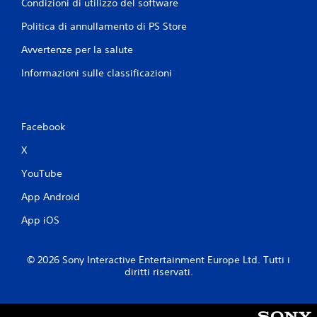
p
l
Condizioni di utilizzo del software
p
e
l
o
Politica di annullamento di PS Store
r
e
t
t
l
Avvertenze per la salute
r
o
e
e
r
v
Informazioni sulle classificazioni
b
n
e
b
a
t
e
r
t
n
e
e
Facebook
o
e
.
n
s
X
c
a
G
o
t
YouTube
i
m
t
u
o
a
App Android
n
m
c
i
e
a
App iOS
c
n
b
a
t
i
r
e
© 2026 Sony Interactive Entertainment Europe Ltd. Tutti i
l
e
d
diritti riservati.
e
a
o
s
l
v
e
t
e