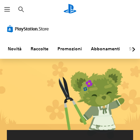
C
e
r
c
a
Novità
Raccolte
Promozioni
Abbonamenti
Sfogl