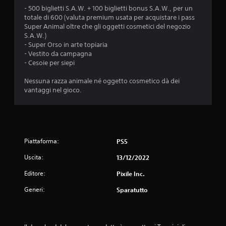
- 500 biglietti S.A.W. + 100 biglietti bonus S.A.W., per un
d
totale di 600 (valuta premium usata per acquistare i pass
Super Animal oltre che gli oggetti cosmetici del negozio
i
S.A.W.)
- Super Orso in arte topiaria
5
- Vestito da campagna
- Cesoie per siepi
s
Nessuna razza animale né oggetto cosmetico dà dei
t
vantaggi nel gioco.
e
l
Piattaforma:
PS5
l
Uscita:
13/12/2022
e
Editore:
Pixile Inc.
s
Generi:
Sparatutto
u
c