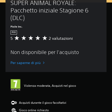
SUPER ANIMAL ROYALE: 
Pacchetto iniziale Stagione 6 
(DLC)
Pixile Inc.
PS5
5
2 valutazioni
V
a
l
Non disponibile per l'acquisto
u
t
a
Per saperne di più
z
i
o
n
e
Violenza moderata, Acquisti nel gioco
m
e
d
i
Acquisti durante il gioco facoltativi
a
Gioco online richiesto
d