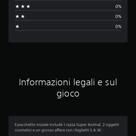
u
0%
t
0%
a
0%
z
i
o
n
e
Informazioni legali e sul
m
gioco
e
d
i
Il pacchetto iniziale include 1 razza Super Animal, 2 oggetti
cosmetici e un grosso affare con i biglietti S.A.W.:
a