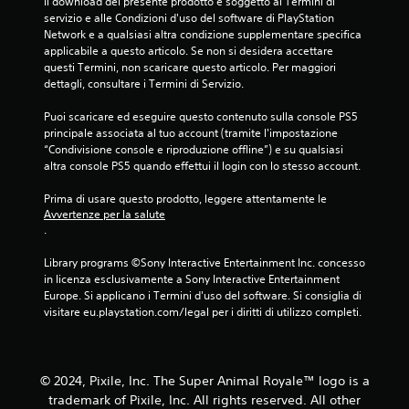
Il download del presente prodotto è soggetto ai Termini di 
servizio e alle Condizioni d'uso del software di PlayStation 
i
Network e a qualsiasi altra condizione supplementare specifica 
applicabile a questo articolo. Se non si desidera accettare 
n
questi Termini, non scaricare questo articolo. Per maggiori 
dettagli, consultare i Termini di Servizio.
q
Puoi scaricare ed eseguire questo contenuto sulla console PS5 
u
principale associata al tuo account (tramite l'impostazione 
“Condivisione console e riproduzione offline”) e su qualsiasi 
e
altra console PS5 quando effettui il login con lo stesso account.
d
Prima di usare questo prodotto, leggere attentamente le 
Avvertenze per la salute
a
.
2
Library programs ©Sony Interactive Entertainment Inc. concesso 
in licenza esclusivamente a Sony Interactive Entertainment 
v
Europe. Si applicano i Termini d'uso del software. Si consiglia di 
visitare eu.playstation.com/legal per i diritti di utilizzo completi.
a
l
© 2024, Pixile, Inc. The Super Animal Royale™ logo is a
u
trademark of Pixile, Inc. All rights reserved. All other