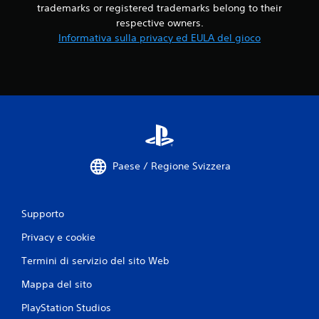
trademarks or registered trademarks belong to their
t
respective owners.
Informativa sulla privacy ed EULA del gioco
a
z
i
o
n
Paese / Regione Svizzera
i
Supporto
Privacy e cookie
Termini di servizio del sito Web
Mappa del sito
PlayStation Studios