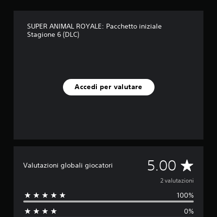
z
i
o
SUPER ANIMAL ROYALE: Pacchetto iniziale
n
Stagione 6 (DLC)
i
Accedi per valutare
V
5.00
Valutazioni globali giocatori
a
2 valutazioni
100%
l
0%