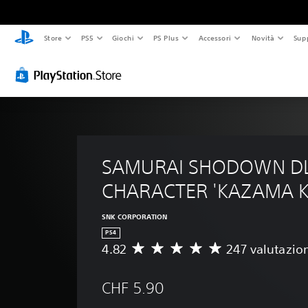
Store
PS5
Giochi
PS Plus
Accessori
Novità
Sup
SAMURAI SHODOWN DL
CHARACTER 'KAZAMA K
SNK CORPORATION
PS4
4.82
247 valutazio
V
a
l
CHF 5.90
u
t