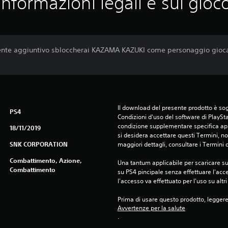
Informazioni legali e sul gioc
te aggiuntivo sbloccherai KAZAMA KAZUKI come personaggio giocab
Il download del presente prodotto è sogg
PS4
Condizioni d'uso del software di PlaySta
condizione supplementare specifica appl
18/11/2019
si desidera accettare questi Termini, non
SNK CORPORATION
maggiori dettagli, consultare i Termini d
Combattimento, Azione,
Una tantum applicabile per scaricare su 
Combattimento
su PS4 pincipale senza effettuare l'acc
l'accesso va effettuato per l'uso su altr
Prima di usare questo prodotto, legger
Avvertenze per la salute
.