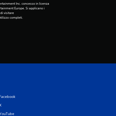
8
rtainment Inc. concesso in licenza 
tainment Europe. Si applicano i 
2
i visitare 
utilizzo completi.
s
t
e
l
l
e
s
Facebook
u
X
c
YouTube