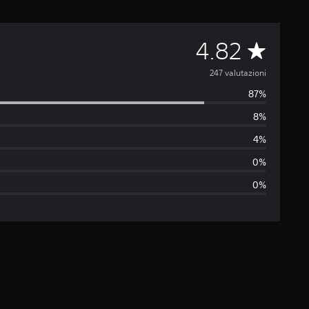
V
4.82
a
247 valutazioni
87%
l
8%
u
4%
t
0%
0%
a
z
i
o