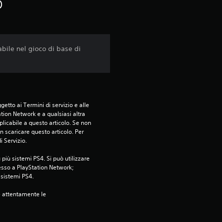
n
o
e
m
ile nel gioco di base di
e
d
i
etto ai Termini di servizio e alle 
tion Network e a qualsiasi altra 
a
icabile a questo articolo. Se non 
 scaricare questo articolo. Per 
i Servizio.
d
più sistemi PS4. Si può utilizzare 
i
esso a PlayStation Network; 
i sistemi PS4.
4
e attentamente le 
.