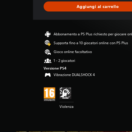
a
Aggiungi al carrello
z
i
o
n
e
Abbonamento a PS Plus richiesto per giocare on
m
e
Supporta fino a 10 giocatori online con PS Plus
d
Gioco online facoltativo
i
a
1 - 2 giocatori
d
Versione PS4
i
Vibrazione DUALSHOCK 4
4
.
8
2
s
t
Violenza
e
l
l
e
s