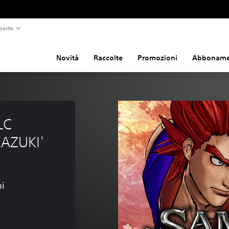
porto
Novità
Raccolte
Promozioni
Abboname
C 
AZUKI'
ni