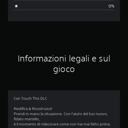
n
0%
a
v
a
l
u
Informazioni legali e sul
t
gioco
a
z
i
Can Touch This DLC
o
Riedifica & Ricostruisci!
Prendi in mano la situazione. Con l'aiuto del tuo nuovo,
n
fidato martello,
è il momento di ridecorare come non hai mai fatto prima.