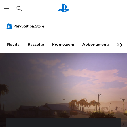
C
e
r
c
a
Novità
Raccolte
Promozioni
Abbonamenti
Sfogl