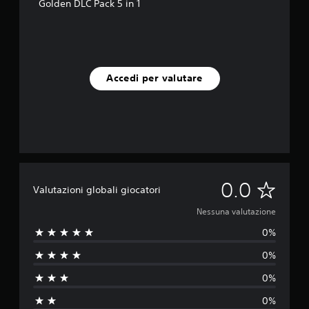
Golden DLC Pack 5 in 1
Accedi per valutare
N
0.0
Valutazioni globali giocatori
e
Nessuna valutazione
0%
s
0%
s
0%
u
0%