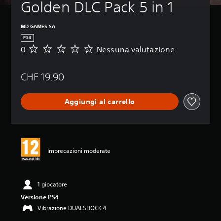
Golden DLC Pack 5 in 1
MD GAMES SA
PS4
0
Nessuna valutazione
N
e
s
CHF 19.90
s
u
n
Aggiungi al carrello
a
v
a
l
u
t
Imprecazioni moderate
a
z
i
o
1 giocatore
n
Versione PS4
e
Vibrazione DUALSHOCK 4