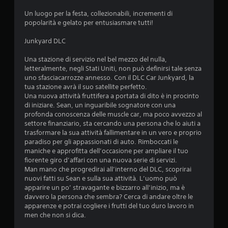
Un luogo per la festa, collezionabili, incrementi di
popolarità e gelato per entusiasmare tutti!
Junkyard DLC
Una stazione di servizio nel bel mezzo del nulla,
letteralmente, negli Stati Uniti, non può definirsi tale senza
uno sfasciacarrozze annesso. Con il DLC Car Junkyard, la
tua stazione avrà il suo satellite perfetto.
Una nuova attività fruttifera a portata di dito è in procinto
di iniziare. Sean, un inguaribile sognatore con una
profonda conoscenza delle muscle car, ma poco avvezzo al
settore finanziario, sta cercando una persona che lo aiuti a
trasformare la sua attività fallimentare in un vero e proprio
paradiso per gli appassionati di auto. Rimboccati le
maniche e approfitta dell’occasione per ampliare il tuo
fiorente giro d’affari con una nuova serie di servizi.
Man mano che progredirai all’interno del DLC, scoprirai
nuovi fatti su Sean e sulla sua attività. L’uomo può
apparire un po’ stravagante e bizzarro all’inizio, ma è
davvero la persona che sembra? Cerca di andare oltre le
apparenze e potrai cogliere i frutti del tuo duro lavoro in
men che non si dica.