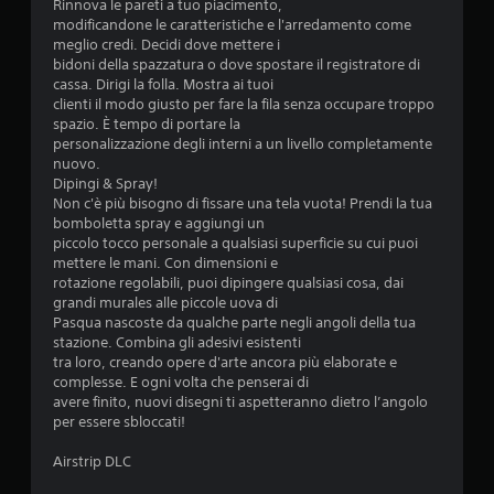
e
Rinnova le pareti a tuo piacimento,
modificandone le caratteristiche e l'arredamento come
meglio credi. Decidi dove mettere i
bidoni della spazzatura o dove spostare il registratore di
cassa. Dirigi la folla. Mostra ai tuoi
clienti il modo giusto per fare la fila senza occupare troppo
spazio. È tempo di portare la
personalizzazione degli interni a un livello completamente
nuovo.
Dipingi & Spray!
Non c'è più bisogno di fissare una tela vuota! Prendi la tua
bomboletta spray e aggiungi un
piccolo tocco personale a qualsiasi superficie su cui puoi
mettere le mani. Con dimensioni e
rotazione regolabili, puoi dipingere qualsiasi cosa, dai
grandi murales alle piccole uova di
Pasqua nascoste da qualche parte negli angoli della tua
stazione. Combina gli adesivi esistenti
tra loro, creando opere d'arte ancora più elaborate e
complesse. E ogni volta che penserai di
avere finito, nuovi disegni ti aspetteranno dietro l’angolo
per essere sbloccati!
Airstrip DLC