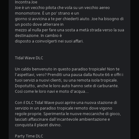
Incontra Joe
Joe è un vecchio pilota che vola su un vecchio aereo
monomotore. È un po' strano e un
giorno si avvicina a te per chiederti aiuto. Joe ha bisogno di
un posto dove atterrare in
mezzo al nulla per fare una sosta a metà strada verso la sua
destinazione. In cambio è
disposto a coinvolgerti nei suoi affari.
Tidal Wave DLC
Un caldo benvenuto in questo paradiso tropicale! Non te
l’aspettavi, vero? Prenditi una pausa dalla Route 66 e offri i
tuoi servizi a nuovi clienti, su una remota isola tropicale.
Dopotutto, anche le loro auto hanno sete di carburante.
Così come le loro navi e moto d’acqua...
Con il DLC Tidal Wave puoi aprire una nuova stazione di
servizio in un paradiso tropicale remoto dove vigono
regole proprie. Sperimenta le nuove meccaniche di gioco,
lasciati affascinare dall’incantevole ambientazione e
conquista il placet divino.
Party Time DLC