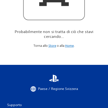
i
c
i
ò
c
h
e
Probabilmente non si tratta di ciò che stavi
s
cercando...
t
a
Torna allo
Store
o alla
Home
.
v
i
c
e
r
c
a
n
d
o
Paese / Regione Svizzera
.
.
.
Supporto