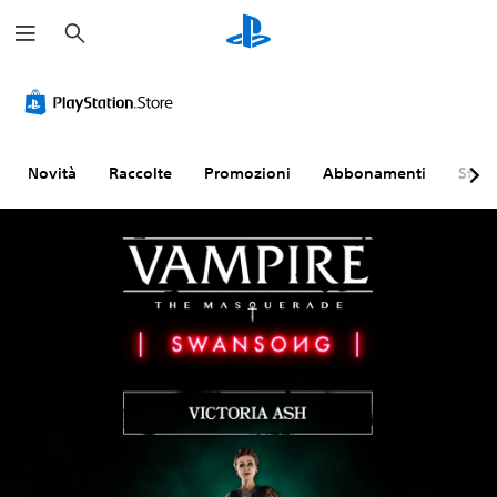
C
e
r
c
a
Novità
Raccolte
Promozioni
Abbonamenti
Sfogl