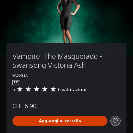
Vampire: The Masquerade - 
Swansong Victoria Ash
NACON SA
PS5
5
6 valutazioni
V
a
l
CHF 6.90
u
t
a
Aggiungi al carrello
z
i
o