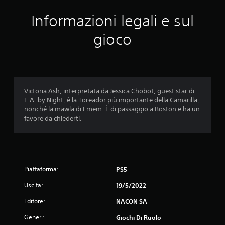
e
Informazioni legali e sul
m
gioco
e
d
i
Victoria Ash, interpretata da Jessica Chobot, guest star di
L.A. by Night, è la Toreador più importante della Camarilla,
a
nonché la mawla di Emem. È di passaggio a Boston e ha un
favore da chiederti.
d
i
5
Piattaforma:
PS5
s
Uscita:
19/5/2022
t
Editore:
NACON SA
e
Generi:
Giochi Di Ruolo