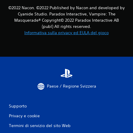
a
©2022 Nacon. ©2022 Published by Nacon and developed by
Cyanide Studio. Paradox Interactive, Vampire: The
6
Masquerade® Copyright© 2022 Paradox Interactive AB
(publ) All rights reserved.
v
Informativa sulla privacy ed EULA del gioco
a
l
u
t
a
Paese / Regione Svizzera
z
i
Supporto
o
Privacy e cookie
Termini di servizio del sito Web
n