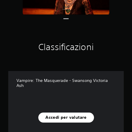
a
6
v
a
l
u
t
a
Classificazioni
z
i
o
n
i
Vampire: The Masquerade - Swansong Victoria
Ash
Accedi per valutare