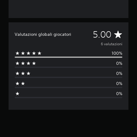
V
5.00
Valutazioni globali giocatori
a
6 valutazioni
100%
l
0%
u
0%
t
0%
a
0%
z
i
o
n