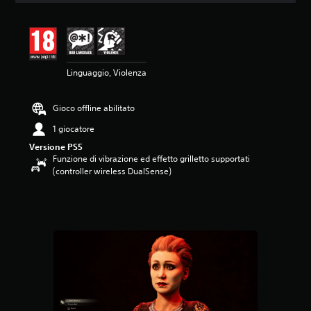
n
e
m
e
d
Linguaggio, Violenza
i
a
d
Gioco offline abilitato
i
5
1 giocatore
s
Versione PS5
t
Funzione di vibrazione ed effetto grilletto supportati
e
(controller wireless DualSense)
l
l
e
s
u
c
i
n
q
u
e
d