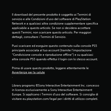
l
l
Il download del presente prodotto è soggetto ai Termini di 
servizio e alle Condizioni d'uso del software di PlayStation 
e
Network e a qualsiasi altra condizione supplementare specifica 
applicabile a questo articolo. Se non si desidera accettare 
questi Termini, non scaricare questo articolo. Per maggiori 
s
dettagli, consultare i Termini di Servizio.
u
Puoi scaricare ed eseguire questo contenuto sulla console PS5 
principale associata al tuo account (tramite l'impostazione 
c
“Condivisione console e riproduzione offline”) e su qualsiasi 
altra console PS5 quando effettui il login con lo stesso account.
i
Prima di usare questo prodotto, leggere attentamente le 
n
Avvertenze per la salute
.
q
Library programs ©Sony Interactive Entertainment Inc. concesso 
u
in licenza esclusivamente a Sony Interactive Entertainment 
Europe. Si applicano i Termini d'uso del software. Si consiglia di 
e
visitare eu.playstation.com/legal per i diritti di utilizzo completi.
d