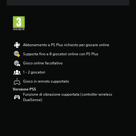
o
n
e
m
e
d
i
a
Abbonamento a PS Plus richiesto per giocare online
d
i
Supporta fino a 8 giocatori online con PS Plus
4
Gioco online facoltativo
.
6
1 - 2 giocatori
s
t
Gioco in remoto supportato
e
Versione PS5
l
Funzione di vibrazione supportata (controller wireless
l
DualSense)
e
s
u
c
i
n
q