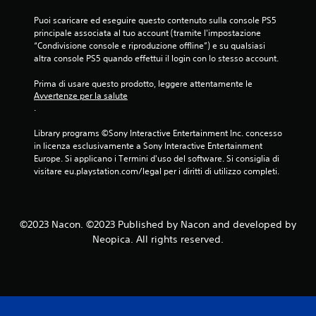
e
Puoi scaricare ed eseguire questo contenuto sulla console PS5 
principale associata al tuo account (tramite l'impostazione 
s
“Condivisione console e riproduzione offline”) e su qualsiasi 
altra console PS5 quando effettui il login con lo stesso account.
u
Prima di usare questo prodotto, leggere attentamente le 
c
Avvertenze per la salute
.
i
Library programs ©Sony Interactive Entertainment Inc. concesso 
n
in licenza esclusivamente a Sony Interactive Entertainment 
Europe. Si applicano i Termini d'uso del software. Si consiglia di 
q
visitare eu.playstation.com/legal per i diritti di utilizzo completi.
u
e
©2023 Nacon. ©2023 Published by Nacon and developed by
Neopica. All rights reserved.
d
a
5