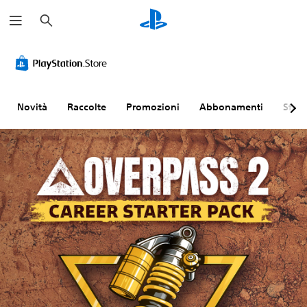
C
e
r
c
a
Novità
Raccolte
Promozioni
Abbonamenti
Sfogl