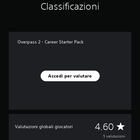
Classificazioni
u
e
d
a
5
v
a
Overpass 2 - Career Starter Pack
l
u
t
a
z
i
Accedi per valutare
o
n
i
V
4.60
Valutazioni globali giocatori
a
5 valutazioni