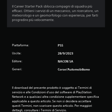
i
Il Career Starter Pack sblocca compagni di squadra più
efficaci. Ottieni i servizi di un meccanico, un ricercatore, un
a
meteorologo e un geomorfologo con esperienza, per farti
progredire più velocemente.
d
i
4
Piattaforma:
PS5
.
Uscita:
28/9/2023
6
Editore:
NACON SA
s
Generi:
Corse/Automobilismo
t
e
Il download del presente prodotto è soggetto ai Termini di 
servizio e alle Condizioni d'uso del software di PlayStation 
l
Network e a qualsiasi altra condizione supplementare specifica 
applicabile a questo articolo. Se non si desidera accettare 
questi Termini, non scaricare questo articolo. Per maggiori 
l
dettagli, consultare i Termini di Servizio.