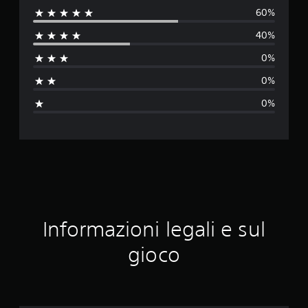
60%
l
40%
u
0%
t
0%
a
0%
z
i
o
n
e
Informazioni legali e sul
m
gioco
e
d