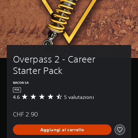
Overpass 2 - Career 
Starter Pack
NACON SA
PS5
4.6
5 valutazioni
V
a
l
CHF 2.90
u
t
a
Aggiungi al carrello
z
i