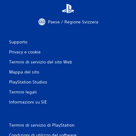
v
a
Paese / Regione Svizzera
l
u
Supporto
t
Privacy e cookie
a
Termini di servizio del sito Web
z
Mappa del sito
i
PlayStation Studios
Termini legali
o
Informazioni su SIE
n
i
Termini di servizio di PlayStation
Condizioni di utilizzo del software