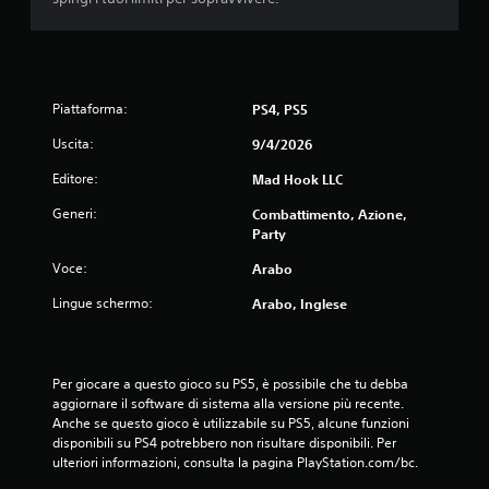
i
t
e
a
o
r
b
t
i
i
Piattaforma:
PS4, PS5
e
t
t
r
Uscita:
9/4/2026
t
a
i
i
Editore:
Mad Hook LLC
v
m
i
e
Generi:
Combattimento, Azione,
i
n
Party
n
u
t
Voce:
Arabo
s
e
e
Lingue schermo:
Arabo, Inglese
r
n
a
z
t
a
t
d
Per giocare a questo gioco su PS5, è possibile che tu debba 
i
o
aggiornare il software di sistema alla versione più recente. 
v
v
Anche se questo gioco è utilizzabile su PS5, alcune funzioni 
i
e
disponibili su PS4 potrebbero non risultare disponibili. Per 
s
r
ulteriori informazioni, consulta la pagina PlayStation.com/bc.
o
p
n
r