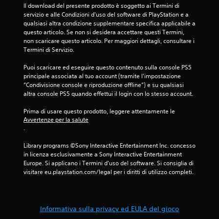
Il download del presente prodotto è soggetto ai Termini di 
o
e
servizio e alle Condizioni d'uso del software di PlayStation e a 
p
m
qualsiasi altra condizione supplementare specifica applicabile a 
i
e
questo articolo. Se non si desidera accettare questi Termini, 
ù
r
non scaricare questo articolo. Per maggiori dettagli, consultare i 
f
e
Termini di Servizio.
a
o
c
t
Puoi scaricare ed eseguire questo contenuto sulla console PS5 
i
e
principale associata al tuo account (tramite l'impostazione 
l
n
“Condivisione console e riproduzione offline”) e su qualsiasi 
i
e
altra console PS5 quando effettui il login con lo stesso account.
d
r
a
e
Prima di usare questo prodotto, leggere attentamente le 
i
p
Avvertenze per la salute
n
r
.
d
e
i
m
Library programs ©Sony Interactive Entertainment Inc. concesso 
v
u
in licenza esclusivamente a Sony Interactive Entertainment 
i
t
Europe. Si applicano i Termini d'uso del software. Si consiglia di 
d
i
visitare eu.playstation.com/legal per i diritti di utilizzo completi.
u
p
a
i
r
ù
e
t
Informativa sulla privacy ed EULA del gioco
s
a
u