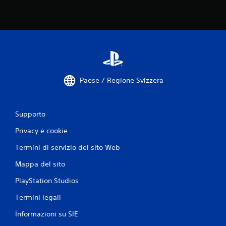
s
l
t
l
i
o
s
s
i
f
m
o
u
n
l
d
t
o
Paese / Regione Svizzera
a
.
n
e
a
C
Supporto
m
o
e
Privacy e cookie
m
n
f
t
Termini di servizio del sito Web
o
e
r
Mappa del sito
.
t
PlayStation Studios
v
G
i
Termini legali
i
s
o
Informazioni su SIE
i
c
v