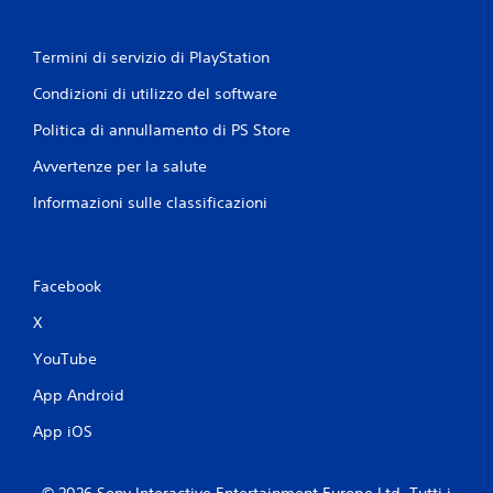
a
o
b
(
i
Termini di servizio di PlayStation
b
l
a
e
Condizioni di utilizzo del software
s
s
e
Politica di annullamento di PS Store
e
)
n
Avvertenze per la salute
D
z
u
Informazioni sulle classificazioni
a
r
c
a
o
n
n
t
Facebook
t
e
r
l
X
o
'
e
l
YouTube
s
l
App Android
p
i
e
d
App iOS
r
i
i
m
e
o
© 2026 Sony Interactive Entertainment Europe Ltd. Tutti i