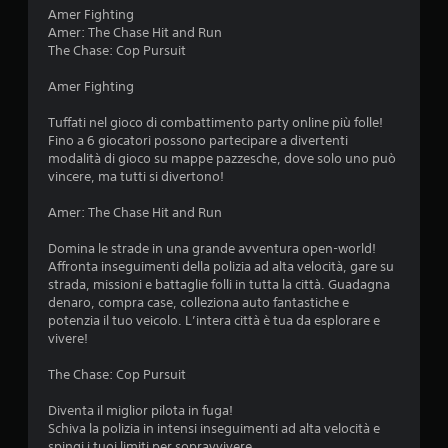
l
P
m
Amer Fighting
e
u
Amer: The Chase Hit and Run
u
r
l
The Chase: Cop Pursuit
s
t
t
o
Amer Fighting
a
n
n
a
a
Tuffati nel gioco di combattimento party online più folle!
e
g
Fino a 6 giocatori possono partecipare a divertenti
e
z
g
modalità di gioco su mappe pazzesche, dove solo uno può
i
P
vincere, ma tutti si divertono!
i
,
u
n
o
Amer: The Chase Hit and Run
o
e
i
m
g
Domina le strade in una grande avventura open-world!
i
n
i
Affronta inseguimenti della polizia ad alta velocità, gare su
c
o
strada, missioni e battaglie folli in tutta la città. Guadagna
i
i
c
denaro, compra case, colleziona auto fantastiche e
,
a
potenzia il tuo veicolo. L’intera città è tua da esplorare e
e
r
vivere!
l
e
e
e
The Chase: Cop Pursuit
m
s
e
p
Diventa il miglior pilota in fuga!
n
o
Schiva la polizia in intensi inseguimenti ad alta velocità e
t
s
spingi i tuoi limiti per sopravvivere.