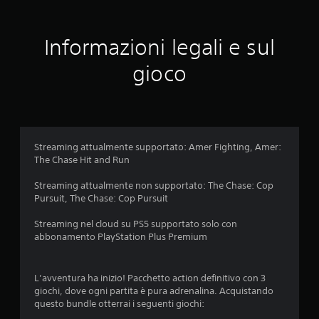
q
o
i
c
r
v
a
u
n
i
Informazioni legali e sul
b
o
s
i
e
a
i
gioco
l
t
v
d
e
e
i
.
s
a
a
e
d
n
1
a
z
Streaming attualmente supportato: Amer Fighting, Amer:
l
a
The Chase Hit and Run
2
t
p
o
r
Streaming attualmente non supportato: The Chase: Cop
9
c
e
Pursuit, The Chase: Cop Pursuit
o
s
0
n
Streaming nel cloud su PS5 supportato solo con
s
t
abbonamento PlayStation Plus Premium
i
3
r
o
a
v
n
L’avventura ha inizio! Pacchetto action definitivo con 3
s
i
giochi, dove ogni partita è pura adrenalina. Acquistando
t
a
s
questo bundle otterrai i seguenti giochi:
o
i