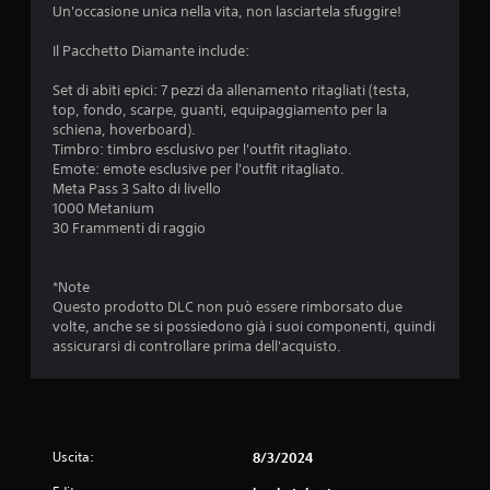
d
t
i
Un'occasione unica nella vita, non lasciartela sfuggire!
i
t
o
g
a
Il Pacchetto Diamante include:
a
n
i
o
r
e
2
Set di abiti epici: 7 pezzi da allenamento ritagliati (testa,
c
e
P
top, fondo, scarpe, guanti, equipaggiamento per la
a
g
u
v
schiena, hoverboard).
t
o
o
Timbro: timbro esclusivo per l'outfit ritagliato.
o
i
l
a
Emote: emote esclusive per l'outfit ritagliato.
r
a
a
Meta Pass 3 Salto di livello
i
c
l
b
1000 Metanium
.
c
i
30 Frammenti di raggio
e
u
l
d
e
e
t
*Note
(
r
Questo prodotto DLC non può essere rimborsato due
b
e
a
volte, anche se si possiedono già i suoi componenti, quindi
a
a
assicurarsi di controllare prima dell'acquisto.
u
s
z
n
e
a
)
i
m
S
b
o
o
i
Uscita:
8/3/2024
n
e
o