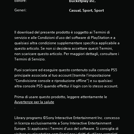
n
Editore:
bucketplay inc.
n
d
t
Generi:
Casual, Sport, Sport
i
i
e
s
d
p
i
o
g
n
Il download del presente prodotto è soggetto ai Termini di 
i
i
servizio e alle Condizioni d'uso del software di PlayStation e a 
o
b
qualsiasi altra condizione supplementare specifica applicabile a 
c
i
questo articolo. Se non si desidera accettare questi Termini, 
o
l
non scaricare questo articolo. Per maggiori dettagli, consultare i 
p
i
Termini di Servizio.
r
o
i
p
Puoi scaricare ed eseguire questo contenuto sulla console PS5 
v
z
principale associata al tuo account (tramite l'impostazione 
o
i
“Condivisione console e riproduzione offline”) e su qualsiasi 
d
o
altra console PS5 quando effettui il login con lo stesso account.
i
n
c
i
Prima di usare questo prodotto, leggere attentamente le 
o
Avvertenze per la salute
d
n
.
i
s
r
e
Library programs ©Sony Interactive Entertainment Inc. concesso 
e
g
in licenza esclusivamente a Sony Interactive Entertainment 
g
u
Europe. Si applicano i Termini d'uso del software. Si consiglia di 
o
e
visitare eu.playstation.com/legal per i diritti di utilizzo completi.