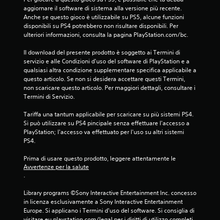
a
aggiornare il software di sistema alla versione più recente. 
Anche se questo gioco è utilizzabile su PS5, alcune funzioni 
l
disponibili su PS4 potrebbero non risultare disponibili. Per 
ulteriori informazioni, consulta la pagina PlayStation.com/bc.
u
Il download del presente prodotto è soggetto ai Termini di 
t
servizio e alle Condizioni d'uso del software di PlayStation e a 
qualsiasi altra condizione supplementare specifica applicabile a 
a
questo articolo. Se non si desidera accettare questi Termini, 
non scaricare questo articolo. Per maggiori dettagli, consultare i 
z
Termini di Servizio.
i
Tariffa una tantum applicabile per scaricare su più sistemi PS4. 
Si può utilizzare su PS4 pincipale senza effettuare l'accesso a 
o
PlayStation; l'accesso va effettuato per l'uso su altri sistemi 
PS4.
n
Prima di usare questo prodotto, leggere attentamente le 
i
Avvertenze per la salute
.
Library programs ©Sony Interactive Entertainment Inc. concesso 
in licenza esclusivamente a Sony Interactive Entertainment 
Europe. Si applicano i Termini d'uso del software. Si consiglia di 
visitare eu.playstation.com/legal per i diritti di utilizzo completi.