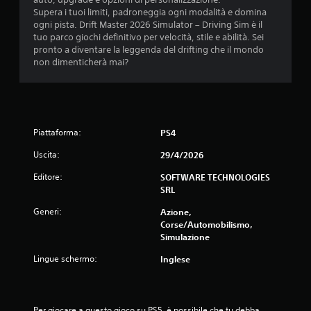
s
Supera i tuoi limiti, padroneggia ogni modalità e domina
ogni pista. Drift Master 2026 Simulator – Driving Sim è il
u
tuo parco giochi definitivo per velocità, stile e abilità. Sei
pronto a diventare la leggenda del drifting che il mondo
c
non dimenticherà mai?
i
n
q
Piattaforma:
PS4
Uscita:
29/4/2026
u
Editore:
SOFTWARE TECHNOLOGIES
e
SRL
d
Generi:
Azione,
Corse/Automobilismo,
a
Simulazione
Lingue schermo:
5
Inglese
v
Per giocare a questo gioco su PS5, è possibile che tu debba 