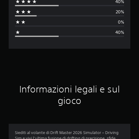
40%
u
20%
t
0%
a
40%
z
i
o
n
e
Informazioni legali e sul
m
gioco
e
d
i
Siediti al volante di Drift Master 2026 Simulator – Driving
Sim e vivi l’ultima fusione di drifting di precisione, sfide