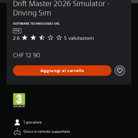
Drift Master 2026 Simulator - 
Driving Sim
SOFTWARE TECHNOLOGIES SRL
PS4
2.6
5 valutazioni
V
a
l
CHF 12.90
u
t
a
Aggiungi al carrello
z
i
o
n
e
m
e
d
i
a
1 giocatore
d
Gioco in remoto supportato
i
2