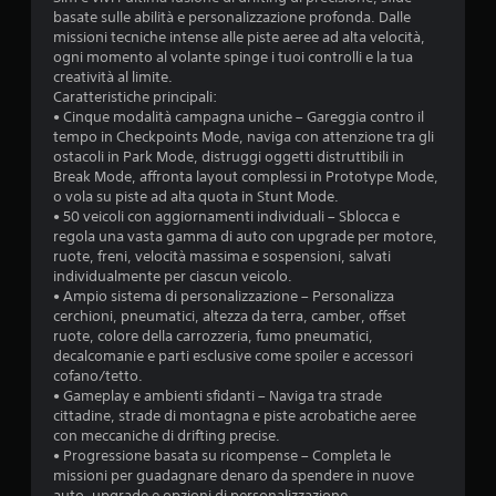
a
basate sulle abilità e personalizzazione profonda. Dalle
missioni tecniche intense alle piste aeree ad alta velocità,
d
ogni momento al volante spinge i tuoi controlli e la tua
creatività al limite.
i
Caratteristiche principali:
• Cinque modalità campagna uniche – Gareggia contro il
2
tempo in Checkpoints Mode, naviga con attenzione tra gli
ostacoli in Park Mode, distruggi oggetti distruttibili in
.
Break Mode, affronta layout complessi in Prototype Mode,
o vola su piste ad alta quota in Stunt Mode.
6
• 50 veicoli con aggiornamenti individuali – Sblocca e
regola una vasta gamma di auto con upgrade per motore,
s
ruote, freni, velocità massima e sospensioni, salvati
individualmente per ciascun veicolo.
t
• Ampio sistema di personalizzazione – Personalizza
cerchioni, pneumatici, altezza da terra, camber, offset
e
ruote, colore della carrozzeria, fumo pneumatici,
decalcomanie e parti esclusive come spoiler e accessori
cofano/tetto.
l
• Gameplay e ambienti sfidanti – Naviga tra strade
cittadine, strade di montagna e piste acrobatiche aeree
l
con meccaniche di drifting precise.
• Progressione basata su ricompense – Completa le
e
missioni per guadagnare denaro da spendere in nuove
auto, upgrade e opzioni di personalizzazione.