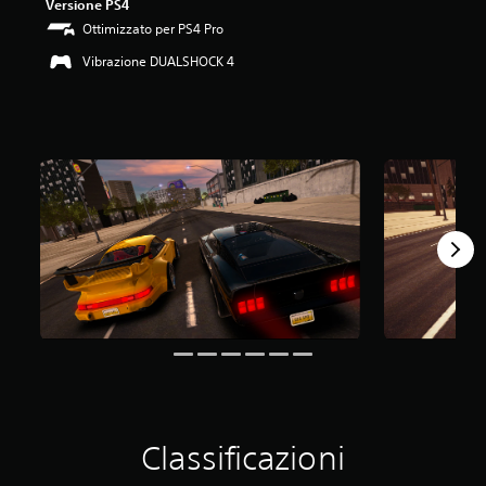
Versione PS4
.
Ottimizzato per PS4 Pro
6
s
Vibrazione DUALSHOCK 4
t
e
l
l
e
s
u
c
i
n
q
u
e
d
a
5
v
a
l
Classificazioni
u
t