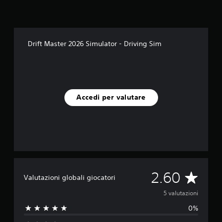
a
z
i
o
n
Drift Master 2026 Simulator - Driving Sim
i
Accedi per valutare
V
2.60
Valutazioni globali giocatori
a
5 valutazioni
0%
l