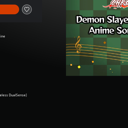
line
ireless DualSense)