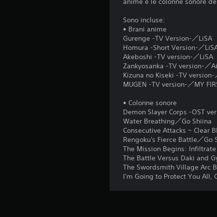
d
anime e le colonne sonore de
o
n
b
a
l
t
a
t
Sono incluse:
i
e
s
a
• Brani anime
s
.
d
e
Gurenge -TV Version-／LiSA
o
i
Homura -Short Version-／LiS
l
)
s
Akeboshi -TV version-／LiSA
o
P
p
Zankyosanka -TV version-／A
p
u
o
Kizuna no Kiseki -TV versio
e
o
n
MUGEN -TV version-／MY FI
r
i
i
l
r
b
• Colonne sonore
a
a
i
Demon Slayer Corps -OST ver
s
l
l
Water Breathing／Go Shiina
t
l
i
Consecutive Attacks ~ Clear 
o
e
.
Rengoku's Fierce Battle／Go 
r
n
The Mission Begins: Infiltrat
i
t
The Battle Versus Daki and 
a
G
a
The Swordsmith Village Arc 
e
i
r
I'm Going to Protect You All,
i
e
o
p
i
c
e
l
a
r
g
s
b