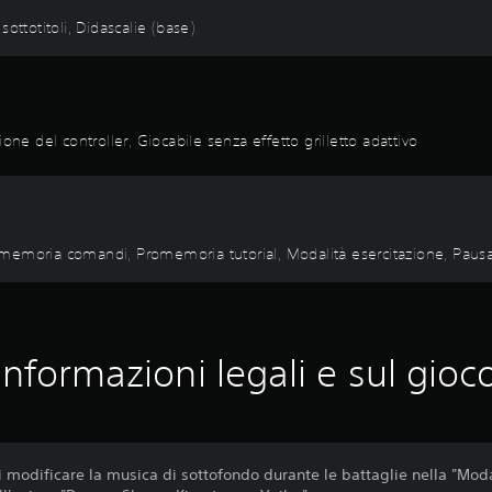
 sottotitoli, Didascalie (base)
one del controller, Giocabile senza effetto grilletto adattivo
 Promemoria comandi, Promemoria tutorial, Modalità esercitazione, Paus
Informazioni legali e sul gioc
modificare la musica di sottofondo durante le battaglie nella "Modal