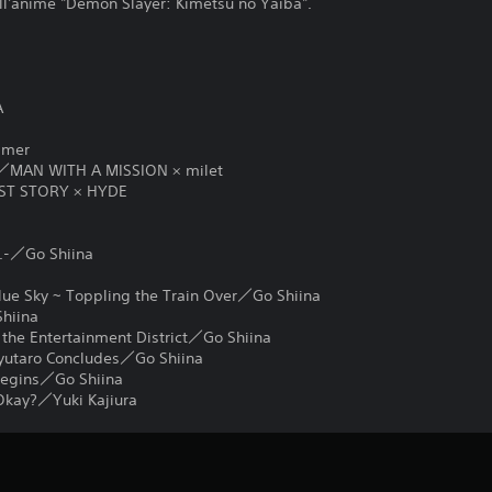
ll'anime "Demon Slayer: Kimetsu no Yaiba".
A
imer
n-／MAN WITH A MISSION × milet
RST STORY × HYDE
.-／Go Shiina
Blue Sky ~ Toppling the Train Over／Go Shiina
Shiina
e the Entertainment District／Go Shiina
Gyutaro Concludes／Go Shiina
Begins／Go Shiina
 Okay?／Yuki Kajiura