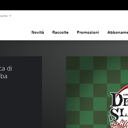
porto
Novità
Raccolte
Promozioni
Abboname
a di 
iba 