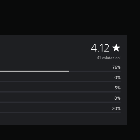
V
4.12
a
41 valutazioni
76%
l
0%
u
5%
t
0%
20%
a
z
i