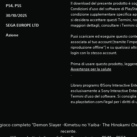
Il download del presente prodotto è sogg
PS4, PS5
Condizioni d'uso del software di PlaySta
condizione supplementare specifica appl
30/10/2025
si desidera accettare questi Termini, non
SEGA EUROPE LTD
maggiori dettagli, consultare i Termini d
Azione
Puoi scaricare ed eseguire questo conte
associata al tuo account (tramite l'imp
riproduzione offline”) e su qualsiasi alt
login con lo stesso account.
Prima di usare questo prodotto, legger
Avvertenze per la salute
.
Library programs ©Sony Interactive Ente
esclusivamente a Sony Interactive Enter
Termini d'uso del software. Si consiglia d
eu.playstation.com/legal per i diritti di 
l gioco completo "Demon Slayer -Kimetsu no Yaiba- The Hinokami Chro
recente.