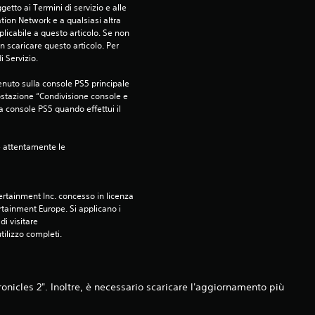
etto ai Termini di servizio e alle 
tion Network e a qualsiasi altra 
v
icabile a questo articolo. Se non 
 scaricare questo articolo. Per 
a
i Servizio.
l
nuto sulla console PS5 principale 
ostazione “Condivisione console e 
ra console PS5 quando effettui il 
u
t
e attentamente le 
a
rtainment Inc. concesso in licenza 
z
tainment Europe. Si applicano i 
i visitare 
i
utilizzo completi.
o
n
nicles 2". Inoltre, è necessario scaricare l'aggiornamento più