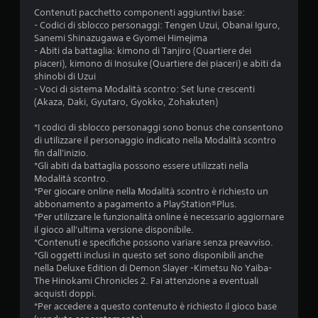
d
r
i
i
Contenuti pacchetto componenti aggiuntivi base:
i
b
a
p
- Codici di sblocco personaggi: Tengen Uzui, Obanai Iguro,
o
r
a
Sanemi Shinazugawa e Gyomei Himejima
d
3
l
a
- Abiti da battaglia: kimono di Tanjiro (Quartiere dei
o
i
z
piaceri), kimono di Inosuke (Quartiere dei piaceri) e abiti da
d
.
3
shinobi di Uzui
i
i
- Voci di sistema Modalità scontro: Set lune crescenti
t
o
9
(Akaza, Daki, Gyutaro, Gyokko, Zohakuten)
e
n
C
m
e
a
v
*I codici di sblocco personaggi sono bonus che consentono
p
d
n
di utilizzare il personaggio indicato nella Modalità scontro
o
e
c
a
fin dall'inizio.
l
l
e
*Gli abiti da battaglia possono essere utilizzati nella
i
c
l
l
Modalità scontro.
m
o
*Per giocare online nella Modalità scontro è richiesto un
l
i
abbonamento a pagamento a PlayStation®Plus.
n
u
t
a
*Per utilizzare le funzionalità online è necessario aggiornare
a
t
s
il gioco all'ultima versione disponibile.
t
t
r
o
*Contenuti e specifiche possono variare senza preavviso.
o
o
t
*Gli oggetti inclusi in questo set sono disponibili anche
o
a
l
t
nella Deluxe Edition di Demon Slayer -Kimetsu No Yaiba-
s
l
o
The Hinokami Chronicles 2. Fai attenzione a eventuali
o
z
e
t
acquisti doppi.
l
r
i
*Per accedere a questo contenuto è richiesto il gioco base
o
i