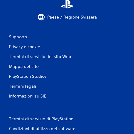
a
l
i
e
c
l
t
o
f
t
Paese / Regione Svizzera
m
e
u
a
e
r
d
n
a
b
d
Supporto
.
a
i
c
Privacy e cookie
P
k
D
u
Termini di servizio del sito Web
a
i
o
p
d
i
Mappa del sito
t
a
r
i
s
PlayStation Studios
i
c
v
c
o
Termini legali
e
a
.
d
l
Informazioni su SIE
e
i
G
r
e
e
i
(
i
o
b
Termini di servizio di PlayStation
c
c
a
o
a
Condizioni di utilizzo del software
s
n
b