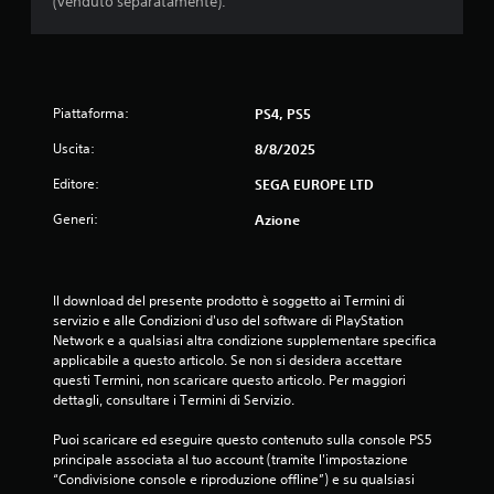
(venduto separatamente).
t
d
P
u
o
u
o
r
o
l
a
i
i
n
n
g
I
t
i
i
Piattaforma:
PS4, PS5
s
e
o
o
l
c
Uscita:
8/8/2025
t
'
a
t
e
Editore:
r
SEGA EUROPE LTD
o
s
e
t
Generi:
Azione
e
s
i
c
e
t
u
n
o
z
z
l
Il download del presente prodotto è soggetto ai Termini di 
i
a
i
servizio e alle Condizioni d'uso del software di PlayStation 
o
a
s
Network e a qualsiasi altra condizione supplementare specifica 
n
t
o
applicabile a questo articolo. Se non si desidera accettare 
e
t
n
questi Termini, non scaricare questo articolo. Per maggiori 
d
i
o
dettagli, consultare i Termini di Servizio.
i
v
p
a
a
r
Puoi scaricare ed eseguire questo contenuto sulla console PS5 
z
r
e
principale associata al tuo account (tramite l'impostazione 
i
e
s
“Condivisione console e riproduzione offline”) e su qualsiasi 
o
l
e