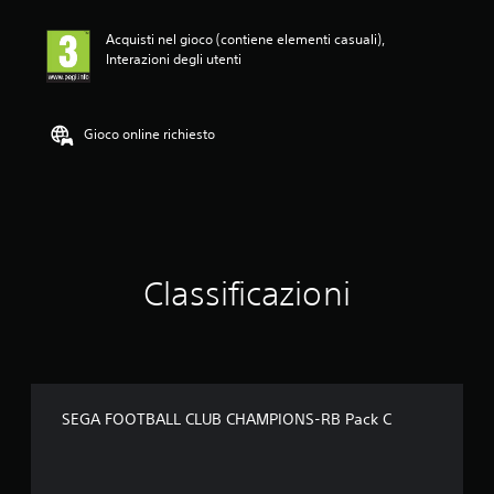
l
u
Acquisti nel gioco (contiene elementi casuali),
t
Interazioni degli utenti
a
z
i
o
Gioco online richiesto
n
e
Classificazioni
SEGA FOOTBALL CLUB CHAMPIONS-RB Pack C