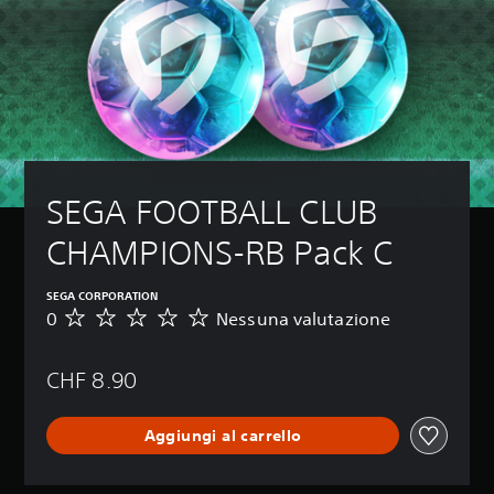
SEGA FOOTBALL CLUB 
CHAMPIONS-RB Pack C
SEGA CORPORATION
0
Nessuna valutazione
N
e
s
CHF 8.90
s
u
n
Aggiungi al carrello
a
v
a