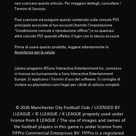
non scaricare questo articolo. Per maggiori dettagli, consultare i 
Termini di Servizio.
Puoi scaricare ed eseguire questo contenuto sulla console PS5 
principale associata al tuo account (tramite l'impostazione 
“Condivisione console e riproduzione offline”) e su qualsiasi 
altra console PS5 quando effettui il login con lo stesso account.
Prima di usare questo prodotto, leggere attentamente le 
Avvertenze per la salute
.
Library programs ©Sony Interactive Entertainment Inc. concesso 
in licenza esclusivamente a Sony Interactive Entertainment 
Europe. Si applicano i Termini d'uso del software. Si consiglia di 
visitare eu.playstation.com/legal per i diritti di utilizzo completi.
© 2026 Manchester City Football Club / LICENSED BY
J.LEAGUE / © J.LEAGUE / K LEAGUE property used under
license from K LEAGUE / The use of images and names of
the football players in this game is under license from
FIFPro Commercial Enterprises BV. FIFPro is a registered