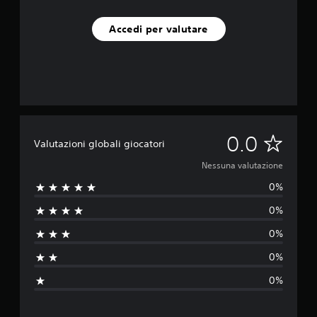
Accedi per valutare
N
0.0
Valutazioni globali giocatori
e
Nessuna valutazione
0%
s
0%
s
0%
u
0%
n
0%
a