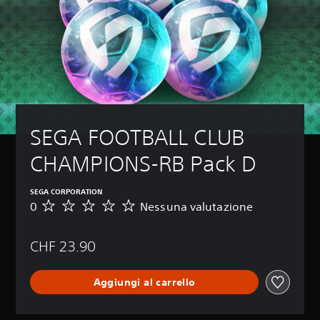
SEGA FOOTBALL CLUB 
CHAMPIONS-RB Pack D
SEGA CORPORATION
0
Nessuna valutazione
N
e
s
CHF 23.90
s
u
n
Aggiungi al carrello
a
v
a