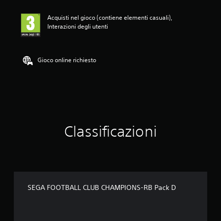
l
u
Acquisti nel gioco (contiene elementi casuali),
t
Interazioni degli utenti
a
z
i
o
Gioco online richiesto
n
e
Classificazioni
SEGA FOOTBALL CLUB CHAMPIONS-RB Pack D