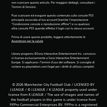
non scaricare questo articolo. Per maggiori dettagli, consultare i 
Termini di Servizio.
Puoi scaricare ed eseguire questo contenuto sulla console PS5 
principale associata al tuo account (tramite l'impostazione 
“Condivisione console e riproduzione offline”) e su qualsiasi 
altra console PS5 quando effettui il login con lo stesso account.
Prima di usare questo prodotto, leggere attentamente le 
Avvertenze per la salute
.
Library programs ©Sony Interactive Entertainment Inc. concesso 
in licenza esclusivamente a Sony Interactive Entertainment 
Europe. Si applicano i Termini d'uso del software. Si consiglia di 
visitare eu.playstation.com/legal per i diritti di utilizzo completi.
© 2026 Manchester City Football Club / LICENSED BY
J.LEAGUE / © J.LEAGUE / K LEAGUE property used under
license from K LEAGUE / The use of images and names of
the football players in this game is under license from
FIFPro Commercial Enterprises BV. FIFPro is a registered