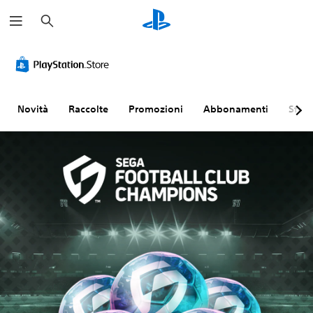
C
e
r
c
a
Novità
Raccolte
Promozioni
Abbonamenti
Sfogl