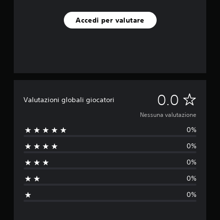
Accedi per valutare
N
0.0
Valutazioni globali giocatori
e
Nessuna valutazione
0%
s
0%
s
0%
u
0%
n
0%
a