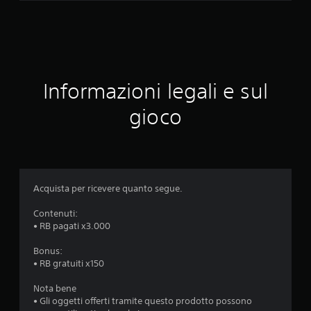
v
a
l
u
Informazioni legali e sul
t
gioco
a
z
i
Acquista per ricevere quanto segue.
o
Contenuti:
• RB pagati x3.000
n
Bonus:
e
• RB gratuiti x150
Nota bene
• Gli oggetti offerti tramite questo prodotto possono