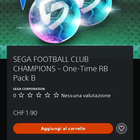
SEGA FOOTBALL CLUB 
CHAMPIONS – One-Time RB 
Pack B
SEGA CORPORATION
0
Nessuna valutazione
N
e
s
CHF 1.90
s
u
n
Aggiungi al carrello
a
v