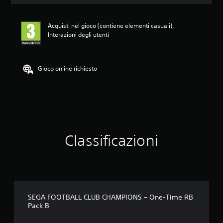
a
l
u
Acquisti nel gioco (contiene elementi casuali),
t
Interazioni degli utenti
a
z
i
o
Gioco online richiesto
n
e
Classificazioni
SEGA FOOTBALL CLUB CHAMPIONS – One-Time RB
Pack B