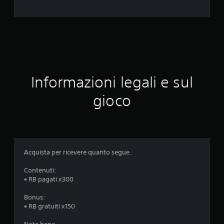
a
v
a
l
u
Informazioni legali e sul
t
gioco
a
z
i
Acquista per ricevere quanto segue.
o
Contenuti:
• RB pagati x300
n
Bonus:
e
• RB gratuiti x150