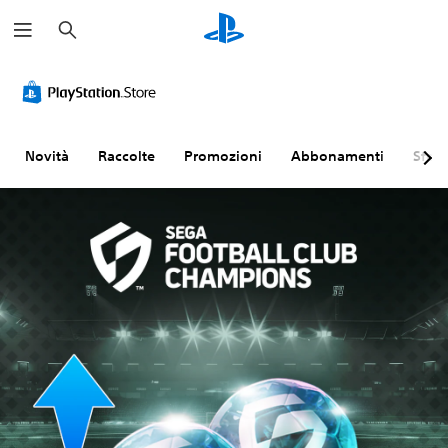
C
e
r
c
a
Novità
Raccolte
Promozioni
Abbonamenti
Sfogl