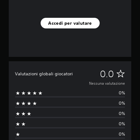
Accedi per valutare
N
0.0
Valutazioni globali giocatori
e
Nessuna valutazione
0%
s
0%
s
0%
u
0%
n
0%