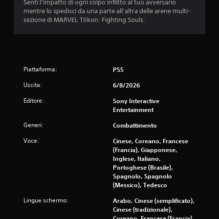
o
Senti l’impatto di ogni colpo inflitto al tuo avversario
r
m
mentre lo spedisci da una parte all’altra delle arene multi-
e
c
m
sezione di MARVEL Tōkon: Fighting Souls.
s
a
o
e
g
P
n
i
u
z
n
o
a
i
i
d
e
m
Piattaforma:
PS5
o
t
e
v
e
Uscita:
6/8/2026
t
e
s
t
r
t
Editore:
Sony Interactive
e
u
o
Entertainment
r
t
d
e
Generi:
Combattimento
i
e
i
l
l
n
Voce:
Cinese, Coreano, Francese
i
l
p
(Francia), Giapponese,
z
'
a
Inglese, Italiano,
z
e
u
Portoghese (Brasile),
a
s
s
Spagnolo, Spagnolo
r
p
a
(Messico), Tedesco
e
e
i
i
r
Lingue schermo:
Arabo, Cinese (semplificato),
l
c
i
Cinese (tradizionale),
g
o
e
Coreano, Francese (Francia),
i