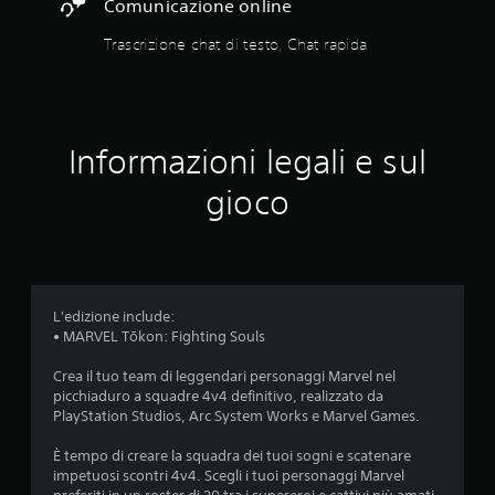
n
e
Comunicazione online
n
d
u
a
e
e
t
r
Trascrizione chat di testo, Chat rapida
q
P
l
i
e
u
l
l
g
u
o
a
i
o
i
t
z
l
e
a
e
z
a
c
l
Informazioni legali e sul
a
r
c
d
e
r
e
e
c
gioco
e
l
d
a
a
i
e
e
m
c
i
r
e
4
o
m
e
r
n
p
a
a
4
t
o
u
c
L'edizione include:
r
s
n
h
7
• MARVEL Tōkon: Fighting Souls
o
t
a
e
l
a
m
p
2
Crea il tuo team di leggendari personaggi Marvel nel
l
z
b
o
picchiaduro a squadre 4v4 definitivo, realizzato da
i
i
i
s
v
PlayStation Studios, Arc System Works e Marvel Games.
d
o
e
s
i
n
n
o
È tempo di creare la squadra dei tuoi sogni e scatenare
a
m
i
t
n
impetuosi scontri 4v4. Scegli i tuoi personaggi Marvel
o
,
e
o