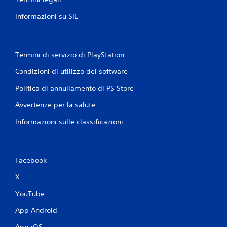
l
i
i
v
Informazioni su SIE
n
a
e
r
)
e
.
l
Termini di servizio di PlayStation
a
v
Condizioni di utilizzo del software
i
Politica di annullamento di PS Store
b
r
Avvertenze per la salute
a
z
Informazioni sulle classificazioni
i
o
n
e
Facebook
d
e
X
l
c
YouTube
o
n
App Android
t
r
App iOS