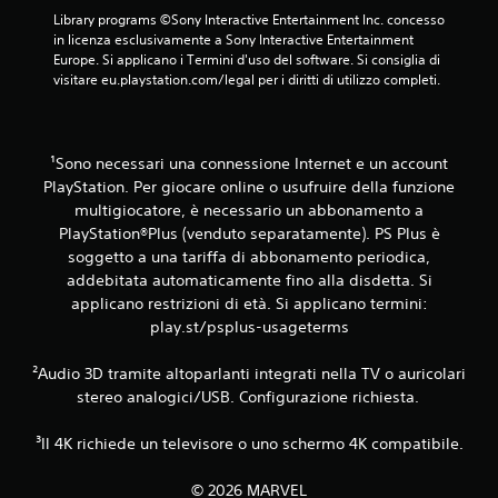
a
s
Library programs ©Sony Interactive Entertainment Inc. concesso 
n
e
in licenza esclusivamente a Sony Interactive Entertainment 
t
n
Europe. Si applicano i Termini d'uso del software. Si consiglia di 
e
z
visitare eu.playstation.com/legal per i diritti di utilizzo completi.
l
a
'
v
e
i
s
b
p
¹Sono necessari una connessione Internet e un account
r
e
PlayStation. Per giocare online o usufruire della funzione
r
a
multigiocatore, è necessario un abbonamento a
i
z
PlayStation®Plus (venduto separatamente). PS Plus è
e
i
soggetto a una tariffa di abbonamento periodica,
n
o
addebitata automaticamente fino alla disdetta. Si
z
n
a
applicano restrizioni di età. Si applicano termini:
e
d
play.st/psplus-usageterms
d
i
e
g
²Audio 3D tramite altoparlanti integrati nella TV o auricolari
l
i
stereo analogici/USB. Configurazione richiesta.
o
c
c
o
o
³Il 4K richiede un televisore o uno schermo 4K compatibile.
n
o
t
g
© 2026 MARVEL
r