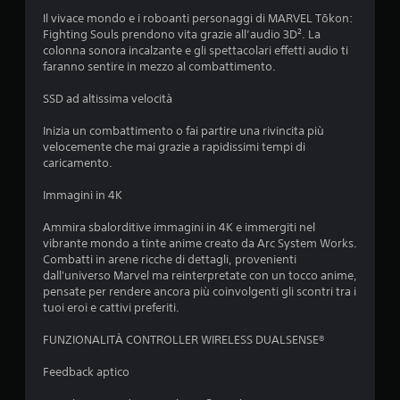
t
c
p
Il vivace mondo e i roboanti personaggi di MARVEL Tōkon:
r
o
e
Fighting Souls prendono vita grazie all’audio 3D². La
e
n
r
colonna sonora incalzante e gli spettacolari effetti audio ti
i
t
f
faranno sentire in mezzo al combattimento.
n
a
r
f
r
o
SSD ad altissima velocità
o
e
l
r
p
l
Inizia un combattimento o fai partire una rivincita più
m
r
velocemente che mai grazie a rapidissimi tempi di
i
a
a
caricamento.
z
t
t
i
o
i
Immagini in 4K
o
u
c
n
c
a
Ammira sbalorditive immagini in 4K e immergiti nel
i
.
h
vibrante mondo a tinte anime creato da Arc System Works.
r
Combatti in arene ricche di dettagli, provenienti
P
e
dall'universo Marvel ma reinterpretate con un tocco anime,
u
l
P
pensate per rendere ancora più coinvolgenti gli scontri tra i
o
a
a
tuoi eroi e cattivi preferiti.
i
t
u
g
i
s
FUNZIONALITÀ CONTROLLER WIRELESS DUALSENSE®
i
v
a
o
e
g
Feedback aptico
c
a
i
a
i