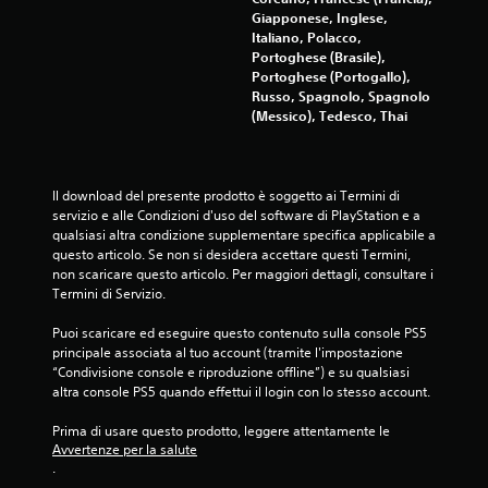
n
n
Giapponese, Inglese,
o
t
z
Italiano, Polacco,
c
r
a
Portoghese (Brasile),
o
o
d
Portoghese (Portogallo),
i
l
i
Russo, Spagnolo, Spagnolo
n
l
g
(Messico), Tedesco, Thai
q
i
i
u
t
o
a
o
c
l
u
o
s
Il download del presente prodotto è soggetto ai Termini di 
c
.
i
servizio e alle Condizioni d'uso del software di PlayStation e a 
h
a
qualsiasi altra condizione supplementare specifica applicabile a 
.
s
questo articolo. Se non si desidera accettare questi Termini, 
i
non scaricare questo articolo. Per maggiori dettagli, consultare i 
m
Termini di Servizio.
G
o
i
m
Puoi scaricare ed eseguire questo contenuto sulla console PS5 
o
e
principale associata al tuo account (tramite l'impostazione 
c
n
“Condivisione console e riproduzione offline”) e su qualsiasi 
a
t
altra console PS5 quando effettui il login con lo stesso account.
b
o
i
d
Prima di usare questo prodotto, leggere attentamente le 
l
Avvertenze per la salute
u
.
e
r