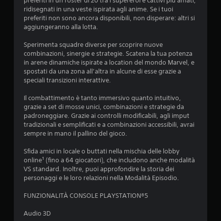
preferiti in un roster di 20 tra i supereroi e cattivi più amati,
v
l
m
d
p
ridisegnati in una veste ispirata agli anime. Se i tuoi
i
a
i
r
preferiti non sono ancora disponibili, non disperare: altri si
m
u
p
g
o
aggiungeranno alla lotta.
e
o
i
v
n
t
t
o
o
Sperimenta squadre diverse per scoprire nuove
t
r
c
c
combinazioni, sinergie e strategie. Scatena la tua potenza
o
e
a
o
a
in arene dinamiche ispirate a location del mondo Marvel, e
.
b
p
r
spostati da una zona all’altra in alcune di esse grazie a
b
z
r
e
speciali transizioni interattive.
e
i
G
d
n
i
v
i
i
Il combattimento è tanto immersivo quanto intuitivo,
o
o
s
o
grazie a set di mosse unici, combinazioni e strategie da
n
o
d
t
c
padroneggiare. Grazie ai controlli modificabili, agli imput
c
i
u
tradizionali e semplificati e a combinazioni accessibili, avrai
a
o
n
c
r
sempre in mano il pallino del gioco.
m
b
o
b
u
i
i
n
i
Sfida amici in locale o buttati nella mischia delle lobby
n
l
s
v
online¹ (fino a 64 giocatori), che includono anche modalità
i
e
e
i
VS standard. Inoltre, puoi approfondire la storia dei
c
g
s
s
personaggi e le loro relazioni nella Modalità Episodio.
a
u
i
e
r
e
v
n
FUNZIONALITÀ CONSOLE PLAYSTATION®5
e
n
i
z
a
z
.
Audio 3D
a
l
e