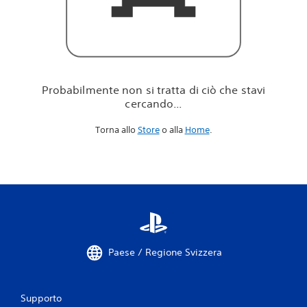
i
c
i
ò
c
h
e
Probabilmente non si tratta di ciò che stavi
s
cercando...
t
a
Torna allo
Store
o alla
Home
.
v
i
c
e
r
c
a
n
d
o
Paese / Regione Svizzera
.
.
.
Supporto