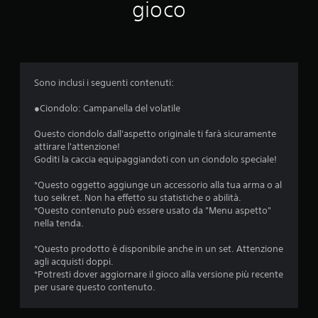
m
gioco
e
d
i
Sono inclusi i seguenti contenuti:
a
●Ciondolo: Campanella del volatile
d
Questo ciondolo dall'aspetto originale ti farà sicuramente
attirare l'attenzione!
i
Goditi la caccia equipaggiandoti con un ciondolo speciale!
4
*Questo oggetto aggiunge un accessorio alla tua arma o al
tuo seikret. Non ha effetto su statistiche o abilità.
.
*Questo contenuto può essere usato da "Menu aspetto"
nella tenda.
4
*Questo prodotto è disponibile anche in un set. Attenzione
2
agli acquisti doppi.
*Potresti dover aggiornare il gioco alla versione più recente
s
per usare questo contenuto.