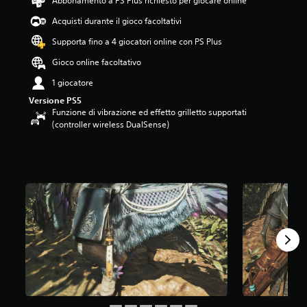
Abbonamento a PS Plus richiesto per giocare online
i
4
Acquisti durante il gioco facoltativi
.
Supporta fino a 4 giocatori online con PS Plus
4
2
Gioco online facoltativo
s
t
1 giocatore
e
Versione PS5
l
Funzione di vibrazione ed effetto grilletto supportati
l
(controller wireless DualSense)
e
s
u
c
i
n
q
u
e
d
a
7
3
v
a