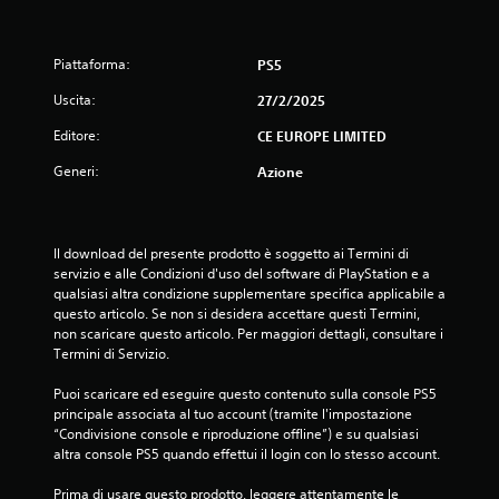
t
e
Piattaforma:
PS5
l
Uscita:
27/2/2025
l
Editore:
CE EUROPE LIMITED
e
Generi:
Azione
s
u
Il download del presente prodotto è soggetto ai Termini di 
servizio e alle Condizioni d'uso del software di PlayStation e a 
c
qualsiasi altra condizione supplementare specifica applicabile a 
questo articolo. Se non si desidera accettare questi Termini, 
i
non scaricare questo articolo. Per maggiori dettagli, consultare i 
Termini di Servizio.
n
Puoi scaricare ed eseguire questo contenuto sulla console PS5 
q
principale associata al tuo account (tramite l'impostazione 
“Condivisione console e riproduzione offline”) e su qualsiasi 
u
altra console PS5 quando effettui il login con lo stesso account.
e
Prima di usare questo prodotto, leggere attentamente le 