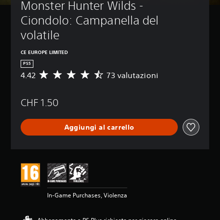
Monster Hunter Wilds - 
Ciondolo: Campanella del 
volatile
CE EUROPE LIMITED
PS5
4.42
73 valutazioni
V
a
l
CHF 1.50
u
t
a
Aggiungi al carrello
z
i
o
n
e
m
e
d
In-Game Purchases, Violenza
i
a
d