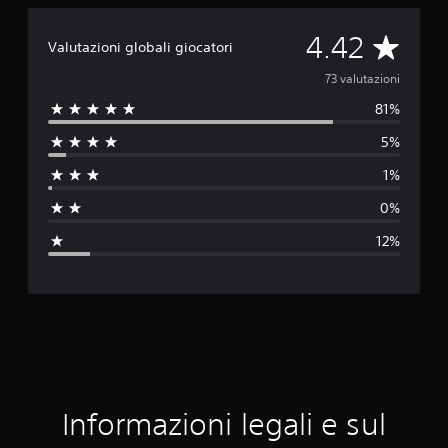
V
4.42
Valutazioni globali giocatori
a
73 valutazioni
81%
l
5%
u
1%
t
0%
a
12%
z
i
o
n
e
Informazioni legali e sul