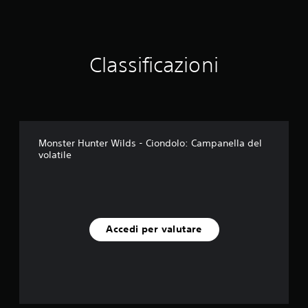
l
u
t
a
Classificazioni
z
i
o
n
i
Monster Hunter Wilds - Ciondolo: Campanella del
volatile
Accedi per valutare