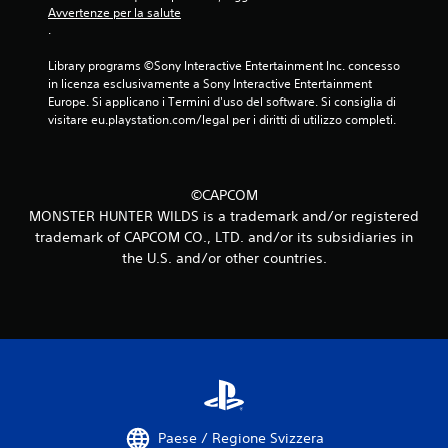
Avvertenze per la salute
d
.
a
Library programs ©Sony Interactive Entertainment Inc. concesso 
in licenza esclusivamente a Sony Interactive Entertainment 
7
Europe. Si applicano i Termini d'uso del software. Si consiglia di 
visitare eu.playstation.com/legal per i diritti di utilizzo completi.
3
v
©CAPCOM
a
MONSTER HUNTER WILDS is a trademark and/or registered
trademark of CAPCOM CO., LTD. and/or its subsidiaries in
l
the U.S. and/or other countries.
u
t
a
z
i
Paese / Regione Svizzera