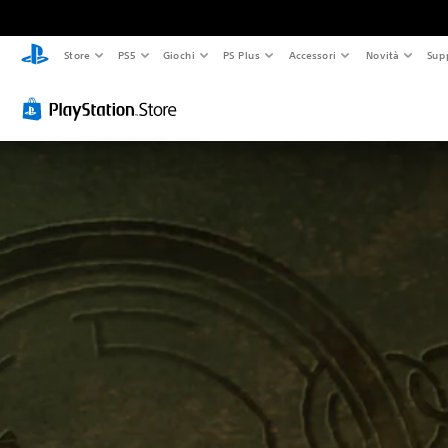
Store
PS5
Giochi
PS Plus
Accessori
Novità
Sup