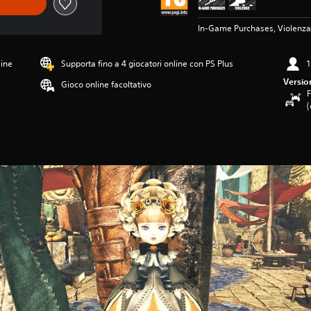
In-Game Purchases, Violenza
line
Supporta fino a 4 giocatori online con PS Plus
1
Versio
Gioco online facoltativo
F
(