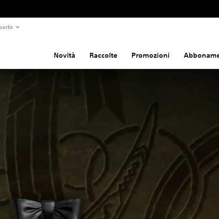
porto
Novità
Raccolte
Promozioni
Abboname