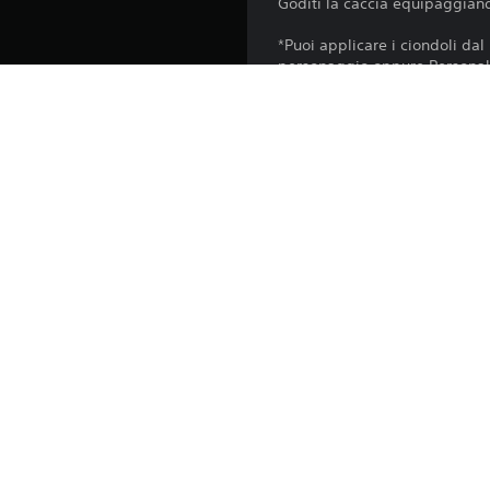
Goditi la caccia equipaggiand
*Puoi applicare i ciondoli dal
personaggio oppure Personaliz
*Questo prodotto è disponibil
*Potresti dover aggiornare il
Piattaforma:
Uscita:
Editore:
Generi: