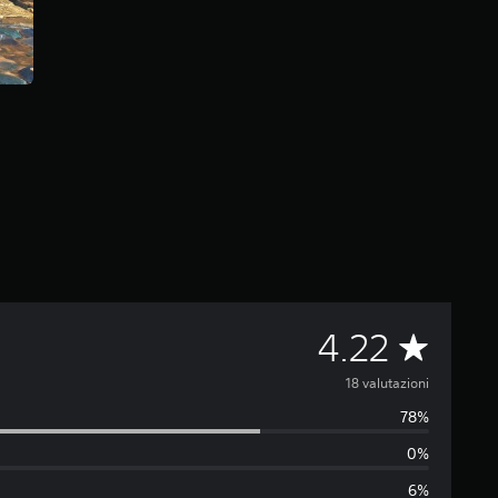
V
4.22
a
18 valutazioni
78%
l
0%
u
6%