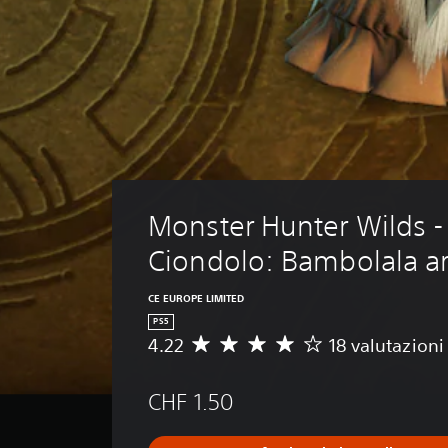
Monster Hunter Wilds -
Ciondolo: Bambolala a
CE EUROPE LIMITED
PS5
4.22
18 valutazioni
V
a
l
CHF 1.50
u
t
a