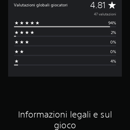
V
4.81
Valutazioni globali giocatori
a
47 valutazioni
94%
l
2%
u
0%
t
0%
a
4%
z
i
o
n
e
Informazioni legali e sul
m
gioco