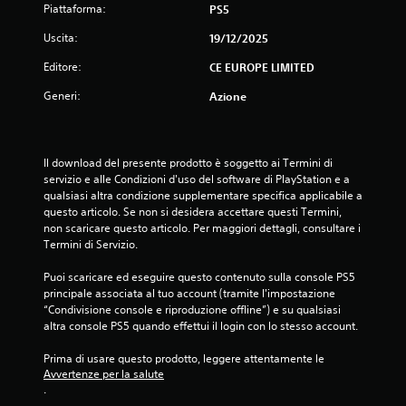
e
Piattaforma:
PS5
l
Uscita:
19/12/2025
l
Editore:
CE EUROPE LIMITED
Generi:
Azione
e
s
Il download del presente prodotto è soggetto ai Termini di 
u
servizio e alle Condizioni d'uso del software di PlayStation e a 
qualsiasi altra condizione supplementare specifica applicabile a 
c
questo articolo. Se non si desidera accettare questi Termini, 
non scaricare questo articolo. Per maggiori dettagli, consultare i 
i
Termini di Servizio.
n
Puoi scaricare ed eseguire questo contenuto sulla console PS5 
principale associata al tuo account (tramite l'impostazione 
q
“Condivisione console e riproduzione offline”) e su qualsiasi 
altra console PS5 quando effettui il login con lo stesso account.
u
Prima di usare questo prodotto, leggere attentamente le 
e
Avvertenze per la salute
.