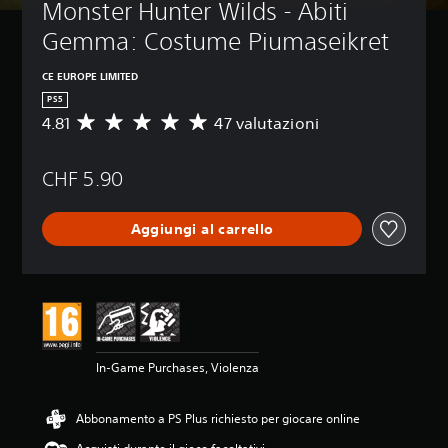
Monster Hunter Wilds - Abiti 
Gemma: Costume Piumaseikret
CE EUROPE LIMITED
PS5
4.81
47 valutazioni
V
a
l
CHF 5.90
u
t
a
Aggiungi al carrello
z
i
o
n
e
m
e
d
In-Game Purchases, Violenza
i
a
d
Abbonamento a PS Plus richiesto per giocare online
i
4