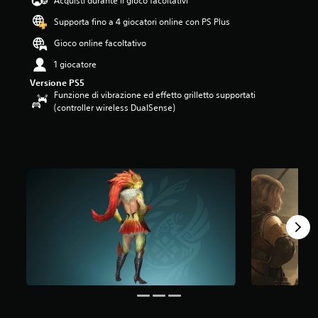
Acquisti durante il gioco facoltativi
.
Supporta fino a 4 giocatori online con PS Plus
8
1
Gioco online facoltativo
s
t
1 giocatore
e
Versione PS5
l
Funzione di vibrazione ed effetto grilletto supportati
l
(controller wireless DualSense)
e
s
u
c
i
n
q
u
e
d
a
4
7
v
a
l