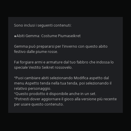
e
d
i
Sono inclusi i seguenti contenuti:
a
●Abiti Gemma: Costume Piumaseikret
d
Gemma può prepararsi per l'inverno con questo abito
festivo dalle piume rosse.
i
Fai forgiare armi e armature dal tuo fabbro che indossa lo
4
speciale Vestito Seikret rossovelo.
.
*Puoi cambiare abiti selezionando Modifica aspetto dal
menu Aspetto tenda nella tua tenda, poi selezionando il
8
relativo personaggio.
*Questo prodotto è disponibile anche in un set.
1
*Potresti dover aggiornare il gioco alla versione più recente
per usare questo contenuto.
s
t