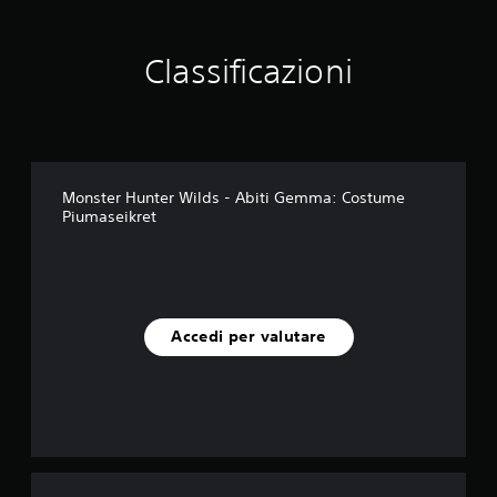
u
t
a
Classificazioni
z
i
o
n
i
Monster Hunter Wilds - Abiti Gemma: Costume
Piumaseikret
Accedi per valutare