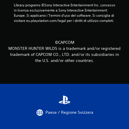
d
Library programs ©Sony Interactive Entertainment Inc. concesso 
a
in licenza esclusivamente a Sony Interactive Entertainment 
Europe. Si applicano i Termini d'uso del software. Si consiglia di 
4
visitare eu.playstation.com/legal per i diritti di utilizzo completi.
7
v
©CAPCOM
MONSTER HUNTER WILDS is a trademark and/or registered
a
trademark of CAPCOM CO., LTD. and/or its subsidiaries in
the U.S. and/or other countries.
l
u
t
a
z
Paese / Regione Svizzera
i
o